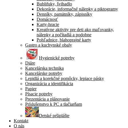
Bublifuky, švihadlo
Dekorácie, informačné nálepky a piktogramy
Denníky, pamätníky, zápisníky
Domácnosť
Karty-hracie
Kreatívne aktivity pre deti ako maľovanky,
nálepky a počítadlá a podobne
Pohľadnice, blahoprajné karty
Gastro a kuchynské obaly
Hygienické potreby
Diáre
Kancelárska technika
Kancelárske potreby
Lepidlá a korekčné pomôcky, lepiace pásky
Organizácia a identifikácia
Papier
Písacie potreby
Prezentácia a plánovanie
Príslušenstvo k PC a tlačiarňam
Detské pršiplášte
Kontakt
O nás