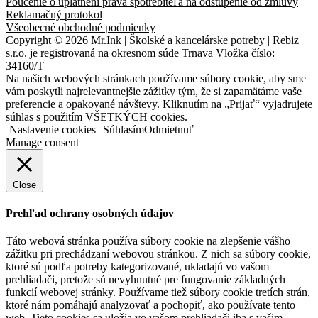
Poučenie o uplatnení práva spotrebiteľa na odstúpenie od zmluvy
Reklamačný protokol
Všeobecné obchodné podmienky
Copyright © 2026 Mr.Ink | Školské a kancelárske potreby | Rebiz
s.r.o. je registrovaná na okresnom súde Trnava Vložka číslo:
34160/T
Na našich webových stránkach používame súbory cookie, aby sme
vám poskytli najrelevantnejšie zážitky tým, že si zapamätáme vaše
preferencie a opakované návštevy. Kliknutím na „Prijať“ vyjadrujete
súhlas s použitím VŠETKÝCH cookies.
Nastavenie cookies
Súhlasím
Odmietnuť
Manage consent
Close
Prehľad ochrany osobných údajov
Táto webová stránka používa súbory cookie na zlepšenie vášho
zážitku pri prechádzaní webovou stránkou. Z nich sa súbory cookie,
ktoré sú podľa potreby kategorizované, ukladajú vo vašom
prehliadači, pretože sú nevyhnutné pre fungovanie základných
funkcií webovej stránky. Používame tiež súbory cookie tretích strán,
ktoré nám pomáhajú analyzovať a pochopiť, ako používate tento
web. Tieto cookies sa uložia vo vašom prehliadači iba s vašim