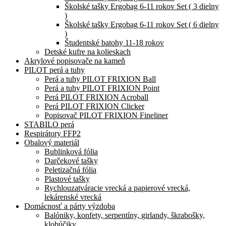
Školské tašky Ergobag 6-11 rokov Set ( 3 dielny
)
Školské tašky Ergobag 6-11 rokov Set ( 6 dielny
)
Študentské batohy 11-18 rokov
Detské kufre na kolieskach
Akrylové popisovače na kameň
PILOT perá a tuhy
Perá a tuhy PILOT FRIXION Ball
Perá a tuhy PILOT FRIXION Point
Perá PILOT FRIXION Acroball
Perá PILOT FRIXION Clicker
Popisovač PILOT FRIXION Fineliner
STABILO perá
Respirátory FFP2
Obalový materiál
Bublinková fólia
Darčekové tašky
Peletizačná fólia
Plastové tašky
Rychlouzatváracie vrecká a papierové vrecká,
lekárenské vrecká
Domácnosť a párty výzdoba
Balóniky, konfety, serpentíny, girlandy, škrabošky,
klobúčiky