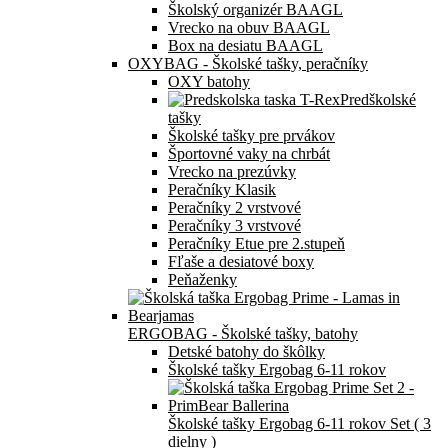
Školský organizér BAAGL
Vrecko na obuv BAAGL
Box na desiatu BAAGL
OXYBAG - Školské tašky, peračníky
OXY batohy
Predškolské
tašky
Školské tašky pre prvákov
Športovné vaky na chrbát
Vrecko na prezúvky
Peračníky Klasik
Peračníky 2 vrstvové
Peračníky 3 vrstvové
Peračníky Etue pre 2.stupeň
Fľaše a desiatové boxy
Peňaženky
ERGOBAG - Školské tašky, batohy
Detské batohy do škôlky
Školské tašky Ergobag 6-11 rokov
Školské tašky Ergobag 6-11 rokov Set ( 3
dielny )