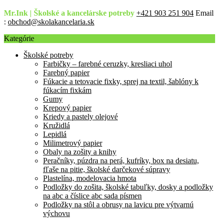
Mr.Ink | Školské a kancelárske potreby
+421 903 251 904
Email
:
obchod@skolakancelaria.sk
Kategórie
Školské potreby
Farbičky – farebné ceruzky, kresliaci uhol
Farebný papier
Fúkacie a tetovacie fixky, sprej na textil, šablóny k
fúkacím fixkám
Gumy
Krepový papier
Kriedy a pastely olejové
Kružidlá
Lepidlá
Milimetrový papier
Obaly na zošity a knihy
Peračníky, púzdra na perá, kufríky, box na desiatu,
fľaše na pitie, školské darčekové súpravy
Plastelína, modelovacia hmota
Podložky do zošita, školské tabuľky, dosky a podložky
na abc a číslice abc sada písmen
Podložky na stôl a obrusy na lavicu pre výtvarnú
výchovu