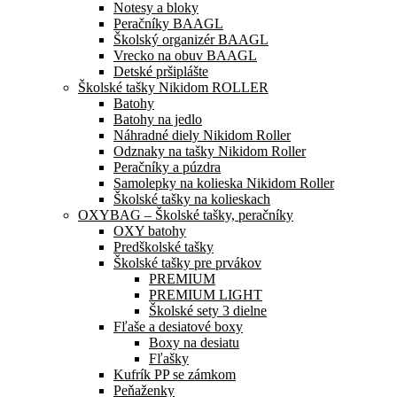
Notesy a bloky
Peračníky BAAGL
Školský organizér BAAGL
Vrecko na obuv BAAGL
Detské pršiplášte
Školské tašky Nikidom ROLLER
Batohy
Batohy na jedlo
Náhradné diely Nikidom Roller
Odznaky na tašky Nikidom Roller
Peračníky a púzdra
Samolepky na kolieska Nikidom Roller
Školské tašky na kolieskach
OXYBAG – Školské tašky, peračníky
OXY batohy
Predškolské tašky
Školské tašky pre prvákov
PREMIUM
PREMIUM LIGHT
Školské sety 3 dielne
Fľaše a desiatové boxy
Boxy na desiatu
Fľašky
Kufrík PP se zámkom
Peňaženky