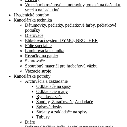
Vrecká mikroténové na potraviny, vrecká na tlačenku,
vrecká na ľad a iné
Hygienické potreby
Kancelárska technika
Dátumovky, pečiatky, pečiatkové farby, pečiatkové
podušky
Dierovače
Etiketovací system DYMO, BROTHER
Fólie špeciálne
Laminovacia technika
Rezačky na papier
Skartovače
Spotrebný materiál pre hrebeňovú väzbu
Viazacie stroje
Kancelárske potreby
Archivácia a zakladanie
Odkladače na spisy
Odkladacie mapy
Rychloviazače
Šanóny, Zaraďovače,Zakladače
Spisové dosky
Stojany a zakladače na spisy
Tubusy
Diáre