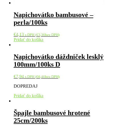
Napichovátko bambusové –
perla/100ks
€
4,13
s DPH (
€
3,36
bez DPH)
Pridať do košíka
Napichovátko dáždniček lesklý
100mm/100ks D
€
7,94
s DPH (
€
6,46
bez DPH)
DOPREDAJ
Pridať do košíka
Špajle bambusové hrotené
25cm/200ks