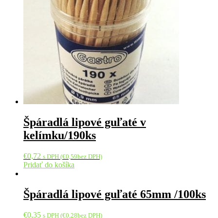
Špáradlá lipové guľaté v
kelímku/190ks
€
0,72
s DPH (
€
0,59
bez DPH)
Pridať do košíka
Špáradlá lipové guľaté 65mm /100ks
€
0,35
s DPH (
€
0,28
bez DPH)