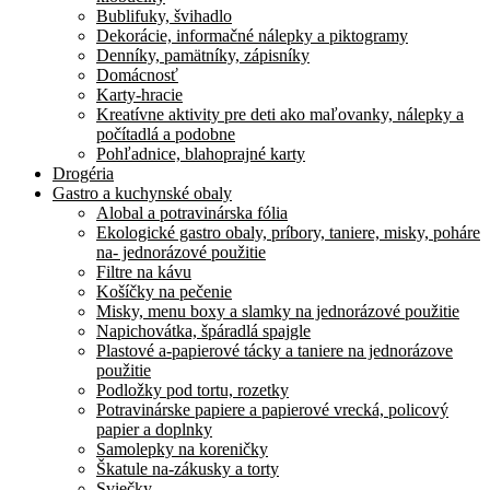
Bublifuky, švihadlo
Dekorácie, informačné nálepky a piktogramy
Denníky, pamätníky, zápisníky
Domácnosť
Karty-hracie
Kreatívne aktivity pre deti ako maľovanky, nálepky a
počítadlá a podobne
Pohľadnice, blahoprajné karty
Drogéria
Gastro a kuchynské obaly
Alobal a potravinárska fólia
Ekologické gastro obaly, príbory, taniere, misky, poháre
na- jednorázové použitie
Filtre na kávu
Košíčky na pečenie
Misky, menu boxy a slamky na jednorázové použitie
Napichovátka, špáradlá spajgle
Plastové a-papierové tácky a taniere na jednorázove
použitie
Podložky pod tortu, rozetky
Potravinárske papiere a papierové vrecká, policový
papier a doplnky
Samolepky na koreničky
Škatule na-zákusky a torty
Sviečky