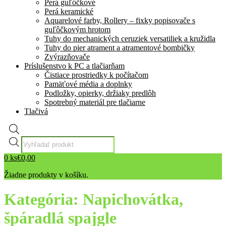
Perá guľôčkové
Perá keramické
Aquarelové farby, Rollery – fixky popisovače s
guľôčkovým hrotom
Tuhy do mechanických ceruziek versatiliek a kružidla
Tuhy do pier atrament a atramentové bombičky
Zvýrazňovače
Príslušenstvo k PC a tlačiarňam
Čistiace prostriedky k počítačom
Pamäťové média a doplnky
Podložky, opierky, držiaky predlôh
Spotrebný materiál pre tlačiarne
Tlačivá
Products
search
0
ks
€
0,00
Žiadne produkty v košíku.
Kategória:
Napichovátka,
špáradlá spajgle