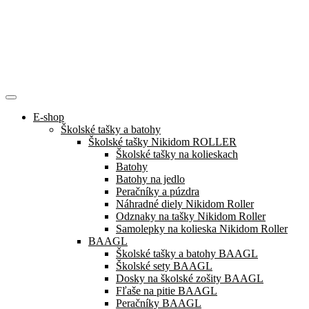
E-shop
Školské tašky a batohy
Školské tašky Nikidom ROLLER
Školské tašky na kolieskach
Batohy
Batohy na jedlo
Peračníky a púzdra
Náhradné diely Nikidom Roller
Odznaky na tašky Nikidom Roller
Samolepky na kolieska Nikidom Roller
BAAGL
Školské tašky a batohy BAAGL
Školské sety BAAGL
Dosky na školské zošity BAAGL
Fľaše na pitie BAAGL
Peračníky BAAGL