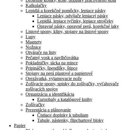
Drôtenné košíky, koše, doplnky pracovného stola
Kalkulačky
Lepidlá a korekčné pomôcky, lepiace pásky
Lepiace pásky, odvíjače lepiacej pásky
Lepidlá, lepiace tyčinky, lepiace strojčeky
Opravné pásky, opravné perá, korekčné laky
Listové spony, klipy, stojany na listové spony
Lupy
Magnety
Nožnice
Otvárače na listy
Pečatný vosk a navlhčovátka
Pokladničky, tácka na mince
Pripináčky, špendlíky, štipce
Stojany na perá plastové a papierové
Orezávatká, vylamovacie nože
Zošívacie spony, spinky do zošívačky, vyťahovače
zošívacích spojov
Organizácia a identifikácia
Euroobaly a katalógové knihy
Zošívačky
Prezentácia a plánovanie
Čistiace doplnky k tabuliam
Tabule, nástenky, flipchartové bloky
Papier