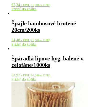
€
2,34
s DPH (
€
1,90
bez DPH)
Pridať do košíka
Špajle bambusové hrotené
20cm/200ks
€
1,48
s DPH (
€
1,20
bez DPH)
Pridať do košíka
Špáradlá lipové hyg. balené v
celofáne/1000ks
€
4,97
s DPH (
€
4,04
bez DPH)
Pridať do košíka