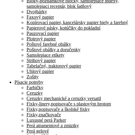
Bloky-poznamkove bločky, samolepiace indexy,
samolepiaci receptár, blok šatňový
Dvojhárky
Faxový papier
Kopírovací papier, kancelársky papier biely a farebný
Papierové pásky, kotúčiky do pokladní
Pauzovací papier
Plotrový papier
Poštové farebné obálky
Poštové obálky a doručenky
Samolepiace etikety
Strihový papier
Tabelačný, traktorový papier
Uhlový papier
Zošity
Písacie potreby
Farbičky
Ceruzky
Ceruzky mechanické a ceruzky versatil
Fixky-linery,popisovače s plastovým hrotom
Fixky,popisovače a školské fixky
Fixky,značkovače
Luxusné perá Parker
Perá atramentové a zmiziky
Perá gelové