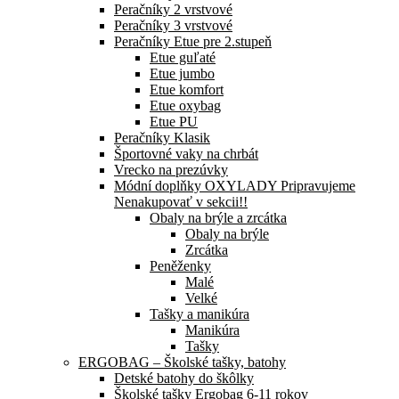
Peračníky 2 vrstvové
Peračníky 3 vrstvové
Peračníky Etue pre 2.stupeň
Etue guľaté
Etue jumbo
Etue komfort
Etue oxybag
Etue PU
Peračníky Klasik
Športovné vaky na chrbát
Vrecko na prezúvky
Módní doplňky OXYLADY Pripravujeme
Nenakupovať v sekcii!!
Obaly na brýle a zrcátka
Obaly na brýle
Zrcátka
Peněženky
Malé
Velké
Tašky a manikúra
Manikúra
Tašky
ERGOBAG – Školské tašky, batohy
Detské batohy do škôlky
Školské tašky Ergobag 6-11 rokov