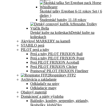
Školské tašky Ergobag 6-11 rokov Set ( 6
dielny )
Študentské batohy 11-18 rokov
Detské kufre na kolieskach
Detské kufre na
kolieskach
Akrylové MARKERY na kameň
STABILO perá
PILOT perá a tuhy
Perá a tuhy PILOT FRIXION Ball
Perá a tuhy PILOT FRIXION Point
Perá PILOT FRIXION Acroball
Perá PILOT FRIXION Clicker
Popisovač PILOT FRIXION Fineliner
Respirátory FFP2
Archivácia a zakladanie
Odkladače na spisy
Odkladacie mapy
Obalový materiál
Domácnosť a párty výzdoba
Balóniky, konfety, serpentíny, girlandy,
škrabošky, klobúčiky