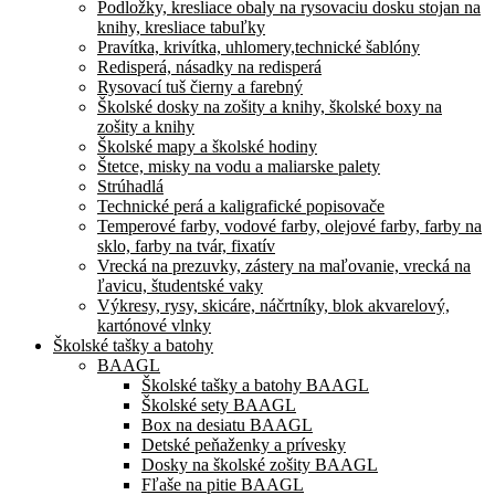
Podložky, kresliace obaly na rysovaciu dosku stojan na
knihy, kresliace tabuľky
Pravítka, krivítka, uhlomery,technické šablóny
Redisperá, násadky na redisperá
Rysovací tuš čierny a farebný
Školské dosky na zošity a knihy, školské boxy na
zošity a knihy
Školské mapy a školské hodiny
Štetce, misky na vodu a maliarske palety
Strúhadlá
Technické perá a kaligrafické popisovače
Temperové farby, vodové farby, olejové farby, farby na
sklo, farby na tvár, fixatív
Vrecká na prezuvky, zástery na maľovanie, vrecká na
ľavicu, študentské vaky
Výkresy, rysy, skicáre, náčrtníky, blok akvarelový,
kartónové vlnky
Školské tašky a batohy
BAAGL
Školské tašky a batohy BAAGL
Školské sety BAAGL
Box na desiatu BAAGL
Detské peňaženky a prívesky
Dosky na školské zošity BAAGL
Fľaše na pitie BAAGL