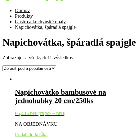
Domov
Produkty
Gastro a kuchynské obaly
Napichovátka, špáradlá spajgle
Napichovátka, špáradlá spajgle
Zobrazuje sa všetkych 11 výsledkov
Napichovátko bambusové na
jednohubky 20 cm/250ks
€
6,40
s DPH (
€
5,20
bez DPH)
NA OBJEDNÁVKU
Pridať do košíka