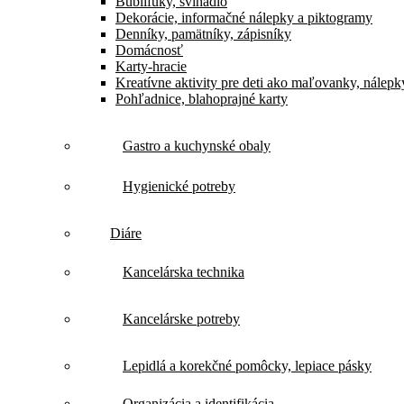
Bublifuky, švihadlo
Dekorácie, informačné nálepky a piktogramy
Denníky, pamätníky, zápisníky
Domácnosť
Karty-hracie
Kreatívne aktivity pre deti ako maľovanky, nálepk
Pohľadnice, blahoprajné karty
Gastro a kuchynské obaly
Hygienické potreby
Diáre
Kancelárska technika
Kancelárske potreby
Lepidlá a korekčné pomôcky, lepiace pásky
Organizácia a identifikácia