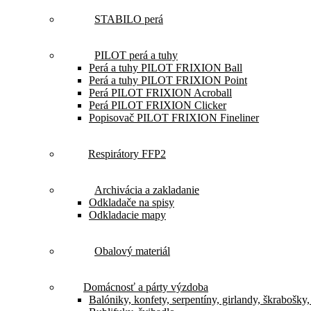
STABILO perá
PILOT perá a tuhy
Perá a tuhy PILOT FRIXION Ball
Perá a tuhy PILOT FRIXION Point
Perá PILOT FRIXION Acroball
Perá PILOT FRIXION Clicker
Popisovač PILOT FRIXION Fineliner
Respirátory FFP2
Archivácia a zakladanie
Odkladače na spisy
Odkladacie mapy
Obalový materiál
Domácnosť a párty výzdoba
Balóniky, konfety, serpentíny, girlandy, škrabošky