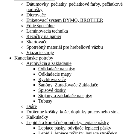
Dátumovky, pečiatky, pečiatkové farby, pečiatkové
podušky
Dierovače
Etiketovací system DYMO, BROTHER
Fólie špeciálne
Laminovacia technika
Rezačky na papier
Skartovače
Spotrebný materiál pre hrebeňovú väzbu
Viazacie stroje
Kancelárske potreby
Archivácia a zakladanie
Odkladače na spisy
Odkladacie mapy
Rychloviazače
Šanóny, Zaraďovače,Zakladače
Spisové dosky
Stojany a zakladače na spisy
Tubusy
Diáre
Drôtenné košíky, koše, doplnky pracovného stola
Kalkulačky
Lepidlá a korekčné pomôcky, lepiace pásky
Lepiace pásky, odvíjače lepiacej pásky
Lepidlá, lepiace tyčinky, lepiace strojčeky