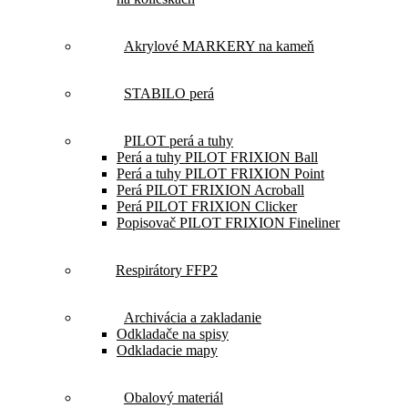
Akrylové MARKERY na kameň
STABILO perá
PILOT perá a tuhy
Perá a tuhy PILOT FRIXION Ball
Perá a tuhy PILOT FRIXION Point
Perá PILOT FRIXION Acroball
Perá PILOT FRIXION Clicker
Popisovač PILOT FRIXION Fineliner
Respirátory FFP2
Archivácia a zakladanie
Odkladače na spisy
Odkladacie mapy
Obalový materiál