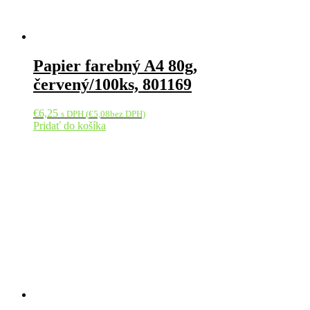
Papier farebný A4 80g,
červený/100ks, 801169
€
6,25
s DPH (
€
5,08
bez DPH)
Pridať do košíka