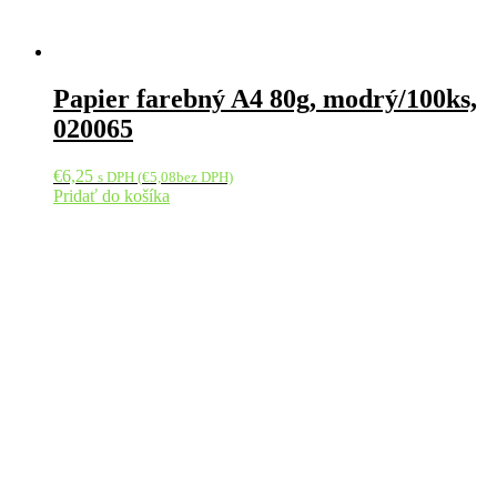
Papier farebný A4 80g, modrý/100ks,
020065
€
6,25
s DPH (
€
5,08
bez DPH)
Pridať do košíka