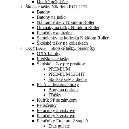
Detské pršiplášte
Školské tašky Nikidom ROLLER
Batohy
Batohy na jedlo
Náhradné diely Nikidom Roller
Odznaky na tašky Nikidom Roller
Peračníky a púzdra
Samolepky na kolieska Nikidom Roller
Školské tašky na kolieskach
OXYBAG – Školské tašky, peračníky
OXY batohy
Predškolské tašky
Školské tašky pre prvákov
PREMIUM
PREMIUM LIGHT
Školské sety 3 dielne
Fľaše a desiatové boxy
Boxy na desiatu
Fľašky
Kufrík PP se zámkom
Peňaženky
Peračníky 2 vrstvové
Peračníky 3 vrstvové
Peračníky Etue pre 2.stupeň
Etue guľaté