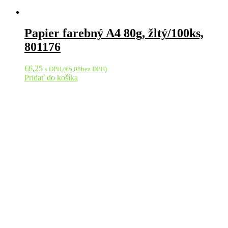
Papier farebný A4 80g, žltý/100ks,
801176
€
6,25
s DPH (
€
5,08
bez DPH)
Pridať do košíka