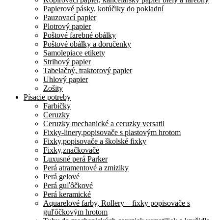
Papierové pásky, kotúčiky do pokladní
Pauzovací papier
Plotrový papier
Poštové farebné obálky
Poštové obálky a doručenky
Samolepiace etikety
Strihový papier
Tabelačný, traktorový papier
Uhlový papier
Zošity
Písacie potreby
Farbičky
Ceruzky
Ceruzky mechanické a ceruzky versatil
Fixky-linery,popisovače s plastovým hrotom
Fixky,popisovače a školské fixky
Fixky,značkovače
Luxusné perá Parker
Perá atramentové a zmiziky
Perá gelové
Perá guľôčkové
Perá keramické
Aquarelové farby, Rollery – fixky popisovače s
guľôčkovým hrotom