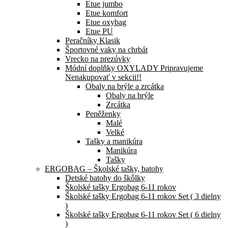
Etue jumbo
Etue komfort
Etue oxybag
Etue PU
Peračníky Klasik
Športovné vaky na chrbát
Vrecko na prezúvky
Módní doplňky OXYLADY Pripravujeme
Nenakupovať v sekcii!!
Obaly na brýle a zrcátka
Obaly na brýle
Zrcátka
Peněženky
Malé
Velké
Tašky a manikúra
Manikúra
Tašky
ERGOBAG – Školské tašky, batohy
Detské batohy do škôlky
Školské tašky Ergobag 6-11 rokov
Školské tašky Ergobag 6-11 rokov Set ( 3 dielny
)
Školské tašky Ergobag 6-11 rokov Set ( 6 dielny
)