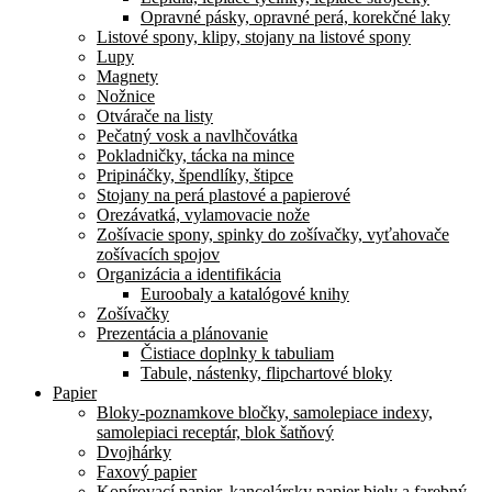
Opravné pásky, opravné perá, korekčné laky
Listové spony, klipy, stojany na listové spony
Lupy
Magnety
Nožnice
Otvárače na listy
Pečatný vosk a navlhčovátka
Pokladničky, tácka na mince
Pripináčky, špendlíky, štipce
Stojany na perá plastové a papierové
Orezávatká, vylamovacie nože
Zošívacie spony, spinky do zošívačky, vyťahovače
zošívacích spojov
Organizácia a identifikácia
Euroobaly a katalógové knihy
Zošívačky
Prezentácia a plánovanie
Čistiace doplnky k tabuliam
Tabule, nástenky, flipchartové bloky
Papier
Bloky-poznamkove bločky, samolepiace indexy,
samolepiaci receptár, blok šatňový
Dvojhárky
Faxový papier
Kopírovací papier, kancelársky papier biely a farebný