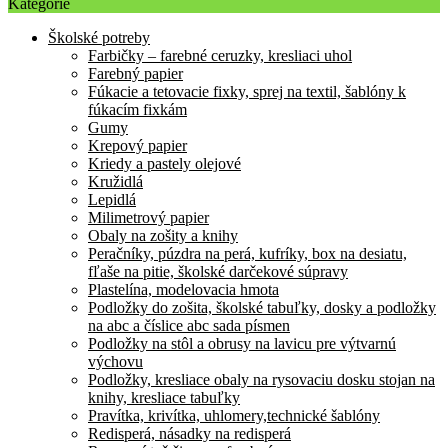
Kategórie
Školské potreby
Farbičky – farebné ceruzky, kresliaci uhol
Farebný papier
Fúkacie a tetovacie fixky, sprej na textil, šablóny k
fúkacím fixkám
Gumy
Krepový papier
Kriedy a pastely olejové
Kružidlá
Lepidlá
Milimetrový papier
Obaly na zošity a knihy
Peračníky, púzdra na perá, kufríky, box na desiatu,
fľaše na pitie, školské darčekové súpravy
Plastelína, modelovacia hmota
Podložky do zošita, školské tabuľky, dosky a podložky
na abc a číslice abc sada písmen
Podložky na stôl a obrusy na lavicu pre výtvarnú
výchovu
Podložky, kresliace obaly na rysovaciu dosku stojan na
knihy, kresliace tabuľky
Pravítka, krivítka, uhlomery,technické šablóny
Redisperá, násadky na redisperá