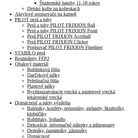
Študentské batohy 11-18 rokov
Detské kufre na kolieskach
Akrylové popisovače na kameň
PILOT perá a tuhy
Perá a tuhy PILOT FRIXION Ball
Perá a tuhy PILOT FRIXION Point
Perá PILOT FRIXION Acroball
Perá PILOT FRIXION Clicker
Popisovač PILOT FRIXION Fineliner
STABILO perá
Respirátory FFP2
Obalový materiál
Bublinková fólia
Darčekové tašky
Peletizačná fólia
Plastové tašky
Rychlouzatváracie vrecká a papierové vrecká,
lekárenské vrecká
Domácnosť a párty výzdoba
Balóniky, konfety, serpentíny, girlandy, škrabošky,
klobúčiky
Bublifuky, švihadlo
Dekorácie, informačné nálepky a piktogramy
Denníky, pamätníky, zápisníky
Domácnosť