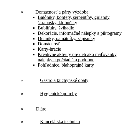
Domácnosť a párty výzdoba
Balóniky, konfety, serpentíny, girlandy,
škrabošky, klobúčiky
Bublifuky, švihadlo
Dekorácie, informačné nálepky a piktogramy
Denníky, pamätníky, zápisníky
Domácnosť
Karty-hracie
Kreatívne aktivity pre deti ako maľovanky,
nálepky a počítadlá a podobne
Pohľadnice, blahoprajné karty
Gastro a kuchynské obaly
Hygienické potreby
Diáre
Kancelárska technika