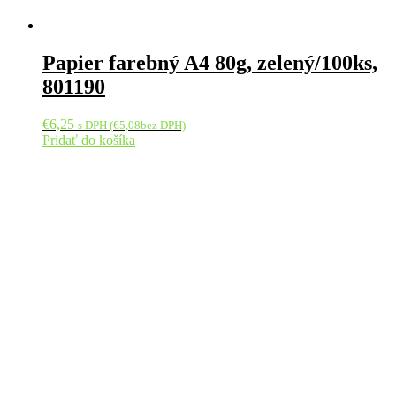
Papier farebný A4 80g, zelený/100ks,
801190
€
6,25
s DPH (
€
5,08
bez DPH)
Pridať do košíka