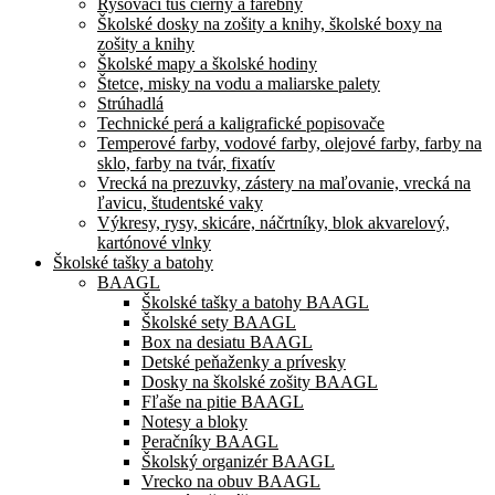
Rysovací tuš čierny a farebný
Školské dosky na zošity a knihy, školské boxy na
zošity a knihy
Školské mapy a školské hodiny
Štetce, misky na vodu a maliarske palety
Strúhadlá
Technické perá a kaligrafické popisovače
Temperové farby, vodové farby, olejové farby, farby na
sklo, farby na tvár, fixatív
Vrecká na prezuvky, zástery na maľovanie, vrecká na
ľavicu, študentské vaky
Výkresy, rysy, skicáre, náčrtníky, blok akvarelový,
kartónové vlnky
Školské tašky a batohy
BAAGL
Školské tašky a batohy BAAGL
Školské sety BAAGL
Box na desiatu BAAGL
Detské peňaženky a prívesky
Dosky na školské zošity BAAGL
Fľaše na pitie BAAGL
Notesy a bloky
Peračníky BAAGL
Školský organizér BAAGL
Vrecko na obuv BAAGL