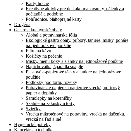
Karty-hracie
Kreatívne aktivity pre deti ako maľovanky, nálepky a
počítadlá a podobne
Pohľadnice, blahoprajné karty
Drogéria
Gastro a kuchynské obaly
Alobal a potravinárska fólia
Ekologické gastro obaly, príbory, taniere, misky, poháre
na- jednorázové použitie
Filtre na kávu
Košíčky na pečenie
Misky, menu boxy a slamky na jednorázové použitie
Napichovátka, špáradlá spajgle
Plastové a-papierové tácky a taniere na jednorázove
použitie
Podložky pod tortu, rozetky
Potravinárske papiere a papierové vrecká, policový
papier a doplnky
Samolepky na koreničky
Škatule na-zákusky a torty
Sviečky
Vrecká mikroténové na potraviny, vrecká na tlačenku,
vrecká na ľad a iné
Hygienické potreby
Kancelárska technika