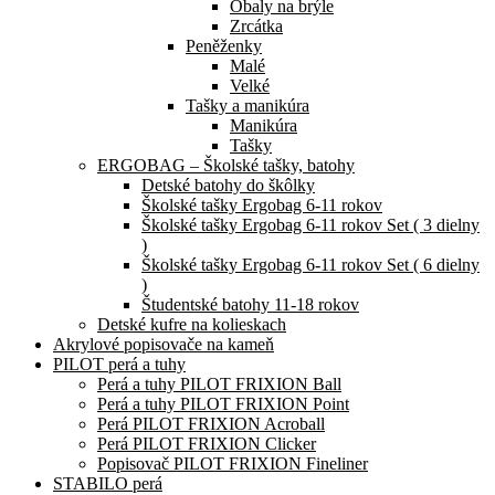
Obaly na brýle
Zrcátka
Peněženky
Malé
Velké
Tašky a manikúra
Manikúra
Tašky
ERGOBAG – Školské tašky, batohy
Detské batohy do škôlky
Školské tašky Ergobag 6-11 rokov
Školské tašky Ergobag 6-11 rokov Set ( 3 dielny
)
Školské tašky Ergobag 6-11 rokov Set ( 6 dielny
)
Študentské batohy 11-18 rokov
Detské kufre na kolieskach
Akrylové popisovače na kameň
PILOT perá a tuhy
Perá a tuhy PILOT FRIXION Ball
Perá a tuhy PILOT FRIXION Point
Perá PILOT FRIXION Acroball
Perá PILOT FRIXION Clicker
Popisovač PILOT FRIXION Fineliner
STABILO perá