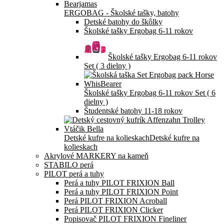
ERGOBAG - Školské tašky, batohy
Detské batohy do škôlky
Školské tašky Ergobag 6-11 rokov
Školské tašky Ergobag 6-11 rokov
Set ( 3 dielny )
Školské tašky Ergobag 6-11 rokov Set ( 6
dielny )
Študentské batohy 11-18 rokov
Detské kufre na kolieskach
Detské kufre na
kolieskach
Akrylové MARKERY na kameň
STABILO perá
PILOT perá a tuhy
Perá a tuhy PILOT FRIXION Ball
Perá a tuhy PILOT FRIXION Point
Perá PILOT FRIXION Acroball
Perá PILOT FRIXION Clicker
Popisovač PILOT FRIXION Fineliner