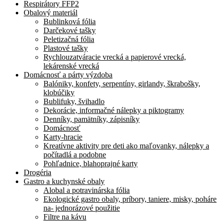
Respirátory FFP2
Obalový materiál
Bublinková fólia
Darčekové tašky
Peletizačná fólia
Plastové tašky
Rychlouzatváracie vrecká a papierové vrecká,
lekárenské vrecká
Domácnosť a párty výzdoba
Balóniky, konfety, serpentíny, girlandy, škrabošky,
klobúčiky
Bublifuky, švihadlo
Dekorácie, informačné nálepky a piktogramy
Denníky, pamätníky, zápisníky
Domácnosť
Karty-hracie
Kreatívne aktivity pre deti ako maľovanky, nálepky a
počítadlá a podobne
Pohľadnice, blahoprajné karty
Drogéria
Gastro a kuchynské obaly
Alobal a potravinárska fólia
Ekologické gastro obaly, príbory, taniere, misky, poháre
na- jednorázové použitie
Filtre na kávu