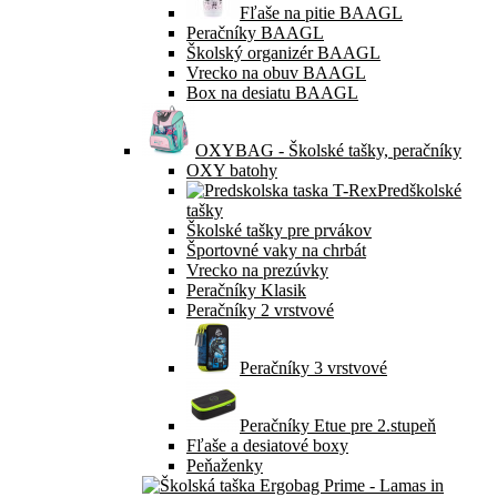
Fľaše na pitie BAAGL
Peračníky BAAGL
Školský organizér BAAGL
Vrecko na obuv BAAGL
Box na desiatu BAAGL
OXYBAG - Školské tašky, peračníky
OXY batohy
Predškolské
tašky
Školské tašky pre prvákov
Športovné vaky na chrbát
Vrecko na prezúvky
Peračníky Klasik
Peračníky 2 vrstvové
Peračníky 3 vrstvové
Peračníky Etue pre 2.stupeň
Fľaše a desiatové boxy
Peňaženky