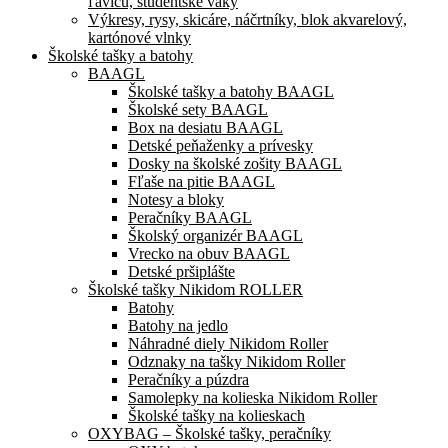
ľavicu, študentské vaky
Výkresy, rysy, skicáre, náčrtníky, blok akvarelový,
kartónové vlnky
Školské tašky a batohy
BAAGL
Školské tašky a batohy BAAGL
Školské sety BAAGL
Box na desiatu BAAGL
Detské peňaženky a prívesky
Dosky na školské zošity BAAGL
Fľaše na pitie BAAGL
Notesy a bloky
Peračníky BAAGL
Školský organizér BAAGL
Vrecko na obuv BAAGL
Detské pršiplášte
Školské tašky Nikidom ROLLER
Batohy
Batohy na jedlo
Náhradné diely Nikidom Roller
Odznaky na tašky Nikidom Roller
Peračníky a púzdra
Samolepky na kolieska Nikidom Roller
Školské tašky na kolieskach
OXYBAG – Školské tašky, peračníky