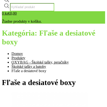
Products
search
0
ks
€
0,00
Žiadne produkty v košíku.
Kategória:
Fľaše a desiatové
boxy
Domov
Produkty
OXYBAG - Školské tašky, peračníky
Školské tašky a batohy
Fľaše a desiatové boxy
Fľaše a desiatové boxy