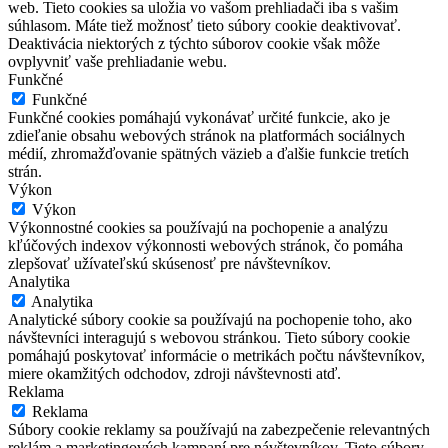
web. Tieto cookies sa uložia vo vašom prehliadači iba s vašim
súhlasom. Máte tiež možnosť tieto súbory cookie deaktivovať.
Deaktivácia niektorých z týchto súborov cookie však môže
ovplyvniť vaše prehliadanie webu.
Funkčné
Funkčné
Funkčné cookies pomáhajú vykonávať určité funkcie, ako je
zdieľanie obsahu webových stránok na platformách sociálnych
médií, zhromažďovanie spätných väzieb a ďalšie funkcie tretích
strán.
Výkon
Výkon
Výkonnostné cookies sa používajú na pochopenie a analýzu
kľúčových indexov výkonnosti webových stránok, čo pomáha
zlepšovať užívateľskú skúsenosť pre návštevníkov.
Analytika
Analytika
Analytické súbory cookie sa používajú na pochopenie toho, ako
návštevníci interagujú s webovou stránkou. Tieto súbory cookie
pomáhajú poskytovať informácie o metrikách počtu návštevníkov,
miere okamžitých odchodov, zdroji návštevnosti atď.
Reklama
Reklama
Súbory cookie reklamy sa používajú na zabezpečenie relevantných
reklám a marketingových kampaní pre návštevníkov. Tieto súbory