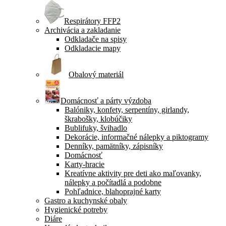
Respirátory FFP2
Archivácia a zakladanie
Odkladače na spisy
Odkladacie mapy
Obalový materiál
Domácnosť a párty výzdoba
Balóniky, konfety, serpentíny, girlandy,
škrabošky, klobúčiky
Bublifuky, švihadlo
Dekorácie, informačné nálepky a piktogramy
Denníky, pamätníky, zápisníky
Domácnosť
Karty-hracie
Kreatívne aktivity pre deti ako maľovanky,
nálepky a počítadlá a podobne
Pohľadnice, blahoprajné karty
Gastro a kuchynské obaly
Hygienické potreby
Diáre