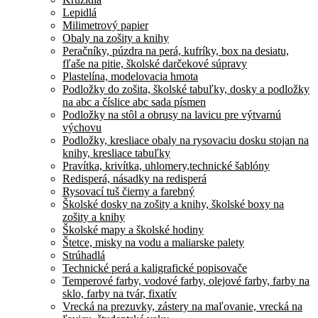
Lepidlá
Milimetrový papier
Obaly na zošity a knihy
Peračníky, púzdra na perá, kufríky, box na desiatu,
fľaše na pitie, školské darčekové súpravy
Plastelína, modelovacia hmota
Podložky do zošita, školské tabuľky, dosky a podložky
na abc a číslice abc sada písmen
Podložky na stôl a obrusy na lavicu pre výtvarnú
výchovu
Podložky, kresliace obaly na rysovaciu dosku stojan na
knihy, kresliace tabuľky
Pravítka, krivítka, uhlomery,technické šablóny
Redisperá, násadky na redisperá
Rysovací tuš čierny a farebný
Školské dosky na zošity a knihy, školské boxy na
zošity a knihy
Školské mapy a školské hodiny
Štetce, misky na vodu a maliarske palety
Strúhadlá
Technické perá a kaligrafické popisovače
Temperové farby, vodové farby, olejové farby, farby na
sklo, farby na tvár, fixatív
Vrecká na prezuvky, zástery na maľovanie, vrecká na