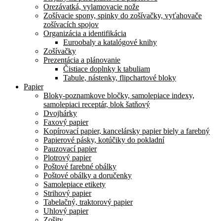
Orezávatká, vylamovacie nože
Zošívacie spony, spinky do zošívačky, vyťahovače
zošívacích spojov
Organizácia a identifikácia
Euroobaly a katalógové knihy
Zošívačky
Prezentácia a plánovanie
Čistiace doplnky k tabuliam
Tabule, nástenky, flipchartové bloky
Papier
Bloky-poznamkove bločky, samolepiace indexy,
samolepiaci receptár, blok šatňový
Dvojhárky
Faxový papier
Kopírovací papier, kancelársky papier biely a farebný
Papierové pásky, kotúčiky do pokladní
Pauzovací papier
Plotrový papier
Poštové farebné obálky
Poštové obálky a doručenky
Samolepiace etikety
Strihový papier
Tabelačný, traktorový papier
Uhlový papier
Zošity