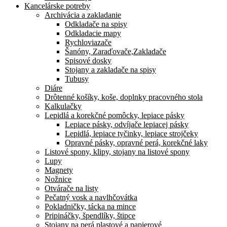
Kancelárske potreby
Archivácia a zakladanie
Odkladače na spisy
Odkladacie mapy
Rychloviazače
Šanóny, Zaraďovače,Zakladače
Spisové dosky
Stojany a zakladače na spisy
Tubusy
Diáre
Drôtenné košíky, koše, doplnky pracovného stola
Kalkulačky
Lepidlá a korekčné pomôcky, lepiace pásky
Lepiace pásky, odvíjače lepiacej pásky
Lepidlá, lepiace tyčinky, lepiace strojčeky
Opravné pásky, opravné perá, korekčné laky
Listové spony, klipy, stojany na listové spony
Lupy
Magnety
Nožnice
Otvárače na listy
Pečatný vosk a navlhčovátka
Pokladničky, tácka na mince
Pripináčky, špendlíky, štipce
Stojany na perá plastové a papierové