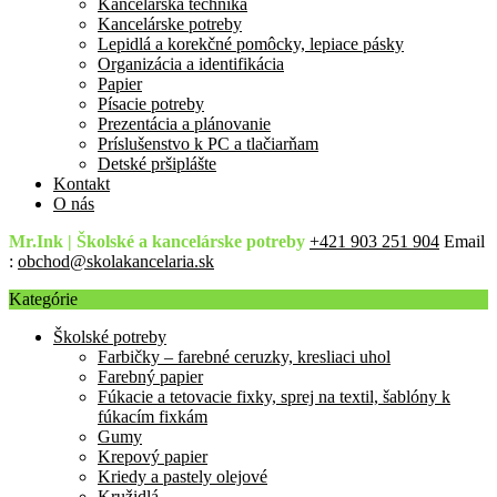
Kancelárska technika
Kancelárske potreby
Lepidlá a korekčné pomôcky, lepiace pásky
Organizácia a identifikácia
Papier
Písacie potreby
Prezentácia a plánovanie
Príslušenstvo k PC a tlačiarňam
Detské pršiplášte
Kontakt
O nás
Mr.Ink | Školské a kancelárske potreby
+421 903 251 904
Email
:
obchod@skolakancelaria.sk
Kategórie
Školské potreby
Farbičky – farebné ceruzky, kresliaci uhol
Farebný papier
Fúkacie a tetovacie fixky, sprej na textil, šablóny k
fúkacím fixkám
Gumy
Krepový papier
Kriedy a pastely olejové
Kružidlá