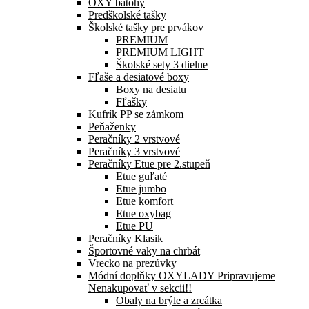
OXY batohy
Predškolské tašky
Školské tašky pre prvákov
PREMIUM
PREMIUM LIGHT
Školské sety 3 dielne
Fľaše a desiatové boxy
Boxy na desiatu
Fľašky
Kufrík PP se zámkom
Peňaženky
Peračníky 2 vrstvové
Peračníky 3 vrstvové
Peračníky Etue pre 2.stupeň
Etue guľaté
Etue jumbo
Etue komfort
Etue oxybag
Etue PU
Peračníky Klasik
Športovné vaky na chrbát
Vrecko na prezúvky
Módní doplňky OXYLADY Pripravujeme
Nenakupovať v sekcii!!
Obaly na brýle a zrcátka