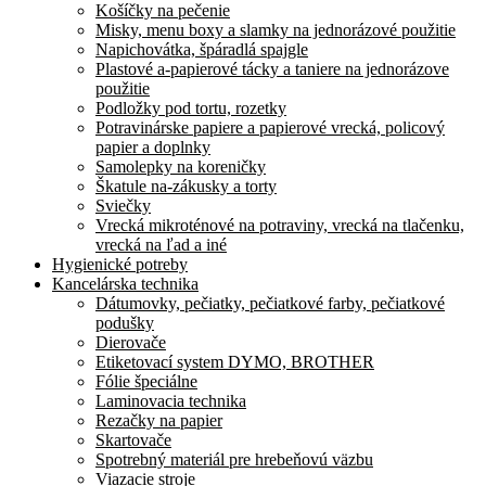
Košíčky na pečenie
Misky, menu boxy a slamky na jednorázové použitie
Napichovátka, špáradlá spajgle
Plastové a-papierové tácky a taniere na jednorázove
použitie
Podložky pod tortu, rozetky
Potravinárske papiere a papierové vrecká, policový
papier a doplnky
Samolepky na koreničky
Škatule na-zákusky a torty
Sviečky
Vrecká mikroténové na potraviny, vrecká na tlačenku,
vrecká na ľad a iné
Hygienické potreby
Kancelárska technika
Dátumovky, pečiatky, pečiatkové farby, pečiatkové
podušky
Dierovače
Etiketovací system DYMO, BROTHER
Fólie špeciálne
Laminovacia technika
Rezačky na papier
Skartovače
Spotrebný materiál pre hrebeňovú väzbu
Viazacie stroje