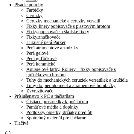
Písacie potreby
Farbičky
Ceruzky
Ceruzky mechanické a ceruzky versatil
Fixky-linery,popisovače s plastovým hrotom
Fixky,popisovače a školské fixky
Fixky,značkovače
Luxusné perá Parker
Perá atramentové a zmiziky
Perá gelové
Perá guľôčkové
Perá keramické
Aquarelové farby, Rollery – fixky popisovače s
guľôčkovým hrotom
Tuhy do mechanických ceruziek versatiliek a kružidla
Tuhy do pier atrament a atramentové bombičky
Zvýrazňovače
Príslušenstvo k PC a tlačiarňam
Čistiace prostriedky k počítačom
Pamäťové média a doplnky
Podložky, opierky, držiaky predlôh
Spotrebný materiál pre tlačiarne
Tlačivá