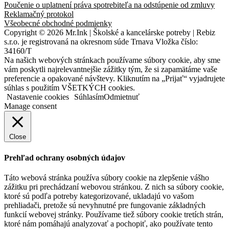
Poučenie o uplatnení práva spotrebiteľa na odstúpenie od zmluvy
Reklamačný protokol
Všeobecné obchodné podmienky
Copyright © 2026 Mr.Ink | Školské a kancelárske potreby | Rebiz
s.r.o. je registrovaná na okresnom súde Trnava Vložka číslo:
34160/T
Na našich webových stránkach používame súbory cookie, aby sme
vám poskytli najrelevantnejšie zážitky tým, že si zapamätáme vaše
preferencie a opakované návštevy. Kliknutím na „Prijať“ vyjadrujete
súhlas s použitím VŠETKÝCH cookies.
Nastavenie cookies
Súhlasím
Odmietnuť
Manage consent
Close
Prehľad ochrany osobných údajov
Táto webová stránka používa súbory cookie na zlepšenie vášho
zážitku pri prechádzaní webovou stránkou. Z nich sa súbory cookie,
ktoré sú podľa potreby kategorizované, ukladajú vo vašom
prehliadači, pretože sú nevyhnutné pre fungovanie základných
funkcií webovej stránky. Používame tiež súbory cookie tretích strán,
ktoré nám pomáhajú analyzovať a pochopiť, ako používate tento