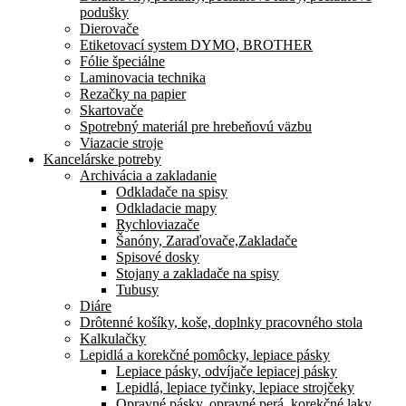
podušky
Dierovače
Etiketovací system DYMO, BROTHER
Fólie špeciálne
Laminovacia technika
Rezačky na papier
Skartovače
Spotrebný materiál pre hrebeňovú väzbu
Viazacie stroje
Kancelárske potreby
Archivácia a zakladanie
Odkladače na spisy
Odkladacie mapy
Rychloviazače
Šanóny, Zaraďovače,Zakladače
Spisové dosky
Stojany a zakladače na spisy
Tubusy
Diáre
Drôtenné košíky, koše, doplnky pracovného stola
Kalkulačky
Lepidlá a korekčné pomôcky, lepiace pásky
Lepiace pásky, odvíjače lepiacej pásky
Lepidlá, lepiace tyčinky, lepiace strojčeky
Opravné pásky, opravné perá, korekčné laky