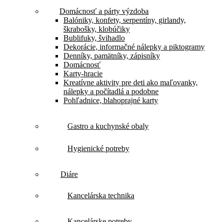
Domácnosť a párty výzdoba
Balóniky, konfety, serpentíny, girlandy,
škrabošky, klobúčiky
Bublifuky, švihadlo
Dekorácie, informačné nálepky a piktogramy
Denníky, pamätníky, zápisníky
Domácnosť
Karty-hracie
Kreatívne aktivity pre deti ako maľovanky,
nálepky a počítadlá a podobne
Pohľadnice, blahoprajné karty
Gastro a kuchynské obaly
Hygienické potreby
Diáre
Kancelárska technika
Kancelárske potreby