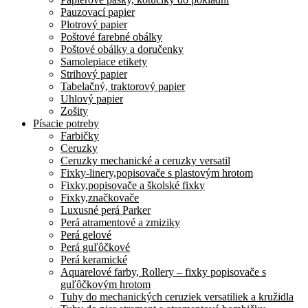
Pauzovací papier
Plotrový papier
Poštové farebné obálky
Poštové obálky a doručenky
Samolepiace etikety
Strihový papier
Tabelačný, traktorový papier
Uhlový papier
Zošity
Písacie potreby
Farbičky
Ceruzky
Ceruzky mechanické a ceruzky versatil
Fixky-linery,popisovače s plastovým hrotom
Fixky,popisovače a školské fixky
Fixky,značkovače
Luxusné perá Parker
Perá atramentové a zmiziky
Perá gelové
Perá guľôčkové
Perá keramické
Aquarelové farby, Rollery – fixky popisovače s
guľôčkovým hrotom
Tuhy do mechanických ceruziek versatiliek a kružidla