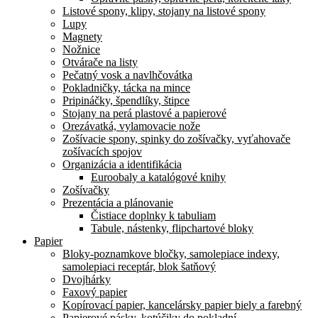
Listové spony, klipy, stojany na listové spony
Lupy
Magnety
Nožnice
Otvárače na listy
Pečatný vosk a navlhčovátka
Pokladničky, tácka na mince
Pripináčky, špendlíky, štipce
Stojany na perá plastové a papierové
Orezávatká, vylamovacie nože
Zošívacie spony, spinky do zošívačky, vyťahovače
zošívacích spojov
Organizácia a identifikácia
Euroobaly a katalógové knihy
Zošívačky
Prezentácia a plánovanie
Čistiace doplnky k tabuliam
Tabule, nástenky, flipchartové bloky
Papier
Bloky-poznamkove bločky, samolepiace indexy,
samolepiaci receptár, blok šatňový
Dvojhárky
Faxový papier
Kopírovací papier, kancelársky papier biely a farebný
Papierové pásky, kotúčiky do pokladní