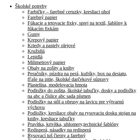
Školské potreby
Farbičky – farebné ceruzky, kresliaci uhol
Farebný papier
Fúkacie a tetovacie fixky, sprej na textil, šablóny k
fúkacím fixkám
Gumy
Krepový papier
Kriedy a pastely olejové
Kružidlá
Lepidlá
Milimetrový papier
Obaly na zošity a knihy
Peračníky, púzdra na perá, kufríky, box na desiatu,
fľaše na pitie, školské darčekové súpravy
Plastelína, modelovacia hmota
Podložky do zošita, školské tabuľky, dosky a podložky
na abc a číslice abc sada písmen
Podložky na stôl a obrusy na lavicu pre výtvarnú
výchovu
Podložky, kresliace obaly na rysovaciu dosku stojan na
knihy, kresliace tabuľky
Pravítka, krivítka, uhlomery,technické šablóny
Redisperá, násadky na redisperá
Rysovací tuš čierny a farebný