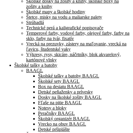
Školské dosky na zošity a knihy, školské boxy na
zošity a knihy
Školské mapy a školské hodiny
Štetce, misky na vodu a maliarske palety
Strúhadlá
Technické perá a kaligrafické popisovače
Temperové farby, vodové farby, olejové farby, farby na
sklo, farby na tvár, fixatív
Vrecká na prezuvky, zástery na maľovanie, vrecká na
ľavicu, študentské vaky
Výkresy, rysy, skicáre, náčrtníky, blok akvarelový,
kartónové vlnky
Školské tašky a batohy
BAAGL
Školské tašky a batohy BAAGL
Školské sety BAAGL
Box na desiatu BAAGL
Detské peňaženky a prívesky
Dosky na školské zošity BAAGL
Fľaše na pitie BAAGL
Notesy a bloky
Peračníky BAAGL
Školský organizér BAAGL
Vrecko na obuv BAAGL
Detské pršiplášte