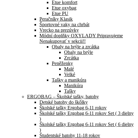
Etue komfort
Etue oxybag
Etue PU
Peračníky Klasik
Športovné vaky na chrbát
Vrecko na prezúvky
Módní doplňky OXYLADY Pripravujeme
Nenakupovať v sekcii!!
Obaly na brýle a zrcátka
Obaly na brýle
Zrcátka
Peněženky
Malé
Velké
Tašky a manikúra
Manikúra
Tašky
ERGOBAG – Školské tašky, batohy
Detské batohy do škôlky
Školské tašky Ergobag 6-11 rokov
Školské tašky Ergobag 6-11 rokov Set ( 3 dielny
)
Školské tašky Ergobag 6-11 rokov Set ( 6 dielny
)
Študentské batohy 11-18 rokov