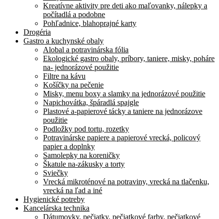
Kreatívne aktivity pre deti ako maľovanky, nálepky a
počítadlá a podobne
Pohľadnice, blahoprajné karty
Drogéria
Gastro a kuchynské obaly
Alobal a potravinárska fólia
Ekologické gastro obaly, príbory, taniere, misky, poháre
na- jednorázové použitie
Filtre na kávu
Košíčky na pečenie
Misky, menu boxy a slamky na jednorázové použitie
Napichovátka, špáradlá spajgle
Plastové a-papierové tácky a taniere na jednorázove
použitie
Podložky pod tortu, rozetky
Potravinárske papiere a papierové vrecká, policový
papier a doplnky
Samolepky na koreničky
Škatule na-zákusky a torty
Sviečky
Vrecká mikroténové na potraviny, vrecká na tlačenku,
vrecká na ľad a iné
Hygienické potreby
Kancelárska technika
Dátumovky, pečiatky, pečiatkové farby, pečiatkové