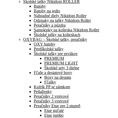
Školské tašky Nikidom ROLLER
Batohy
Batohy na jedlo
Náhradné diely Nikidom Roller
Odznaky na tašky Nikidom Roller
Peračníky a púzdra
Samolepky na kolieska Nikidom Roller
Školské tašky na kolieskach
OXYBAG – Školské tašky, peračníky
OXY batohy
Predškolské tašky
Školské tašky pre prvákov
PREMIUM
PREMIUM LIGHT
Školské sety 3 dielne
Fľaše a desiatové boxy
Boxy na desiatu
Fľašky
Kufrík PP se zámkom
Peňaženky
Peračníky 2 vrstvové
Peračníky 3 vrstvové
Peračníky Etue pre 2.stupeň
Etue guľaté
Etue jumbo