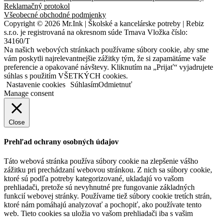
Reklamačný protokol
Všeobecné obchodné podmienky
Copyright © 2026 Mr.Ink | Školské a kancelárske potreby | Rebiz
s.r.o. je registrovaná na okresnom súde Trnava Vložka číslo:
34160/T
Na našich webových stránkach používame súbory cookie, aby sme
vám poskytli najrelevantnejšie zážitky tým, že si zapamätáme vaše
preferencie a opakované návštevy. Kliknutím na „Prijať“ vyjadrujete
súhlas s použitím VŠETKÝCH cookies.
Nastavenie cookies
Súhlasím
Odmietnuť
Manage consent
Close
Prehľad ochrany osobných údajov
Táto webová stránka používa súbory cookie na zlepšenie vášho
zážitku pri prechádzaní webovou stránkou. Z nich sa súbory cookie,
ktoré sú podľa potreby kategorizované, ukladajú vo vašom
prehliadači, pretože sú nevyhnutné pre fungovanie základných
funkcií webovej stránky. Používame tiež súbory cookie tretích strán,
ktoré nám pomáhajú analyzovať a pochopiť, ako používate tento
web. Tieto cookies sa uložia vo vašom prehliadači iba s vašim