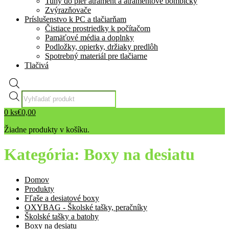
Tuhy do pier atrament a atramentové bombičky
Zvýrazňovače
Príslušenstvo k PC a tlačiarňam
Čistiace prostriedky k počítačom
Pamäťové média a doplnky
Podložky, opierky, držiaky predlôh
Spotrebný materiál pre tlačiarne
Tlačivá
Products
search
0
ks
€
0,00
Žiadne produkty v košíku.
Kategória:
Boxy na desiatu
Domov
Produkty
Fľaše a desiatové boxy
OXYBAG - Školské tašky, peračníky
Školské tašky a batohy
Boxy na desiatu