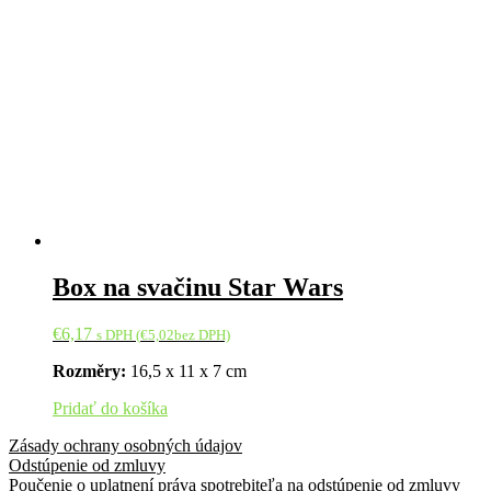
Box na svačinu Star Wars
€
6,17
s DPH (
€
5,02
bez DPH)
Rozměry:
16,5 x 11 x 7 cm
Pridať do košíka
Zásady ochrany osobných údajov
Odstúpenie od zmluvy
Poučenie o uplatnení práva spotrebiteľa na odstúpenie od zmluvy