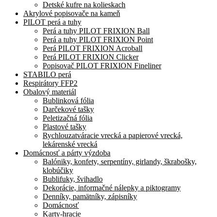
Detské kufre na kolieskach
Akrylové popisovače na kameň
PILOT perá a tuhy
Perá a tuhy PILOT FRIXION Ball
Perá a tuhy PILOT FRIXION Point
Perá PILOT FRIXION Acroball
Perá PILOT FRIXION Clicker
Popisovač PILOT FRIXION Fineliner
STABILO perá
Respirátory FFP2
Obalový materiál
Bublinková fólia
Darčekové tašky
Peletizačná fólia
Plastové tašky
Rychlouzatváracie vrecká a papierové vrecká,
lekárenské vrecká
Domácnosť a párty výzdoba
Balóniky, konfety, serpentíny, girlandy, škrabošky,
klobúčiky
Bublifuky, švihadlo
Dekorácie, informačné nálepky a piktogramy
Denníky, pamätníky, zápisníky
Domácnosť
Karty-hracie