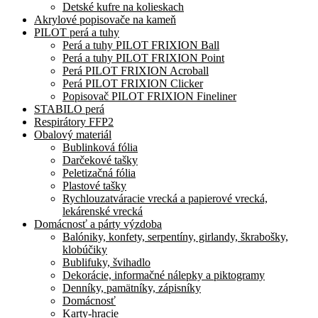
Detské kufre na kolieskach
Akrylové popisovače na kameň
PILOT perá a tuhy
Perá a tuhy PILOT FRIXION Ball
Perá a tuhy PILOT FRIXION Point
Perá PILOT FRIXION Acroball
Perá PILOT FRIXION Clicker
Popisovač PILOT FRIXION Fineliner
STABILO perá
Respirátory FFP2
Obalový materiál
Bublinková fólia
Darčekové tašky
Peletizačná fólia
Plastové tašky
Rychlouzatváracie vrecká a papierové vrecká,
lekárenské vrecká
Domácnosť a párty výzdoba
Balóniky, konfety, serpentíny, girlandy, škrabošky,
klobúčiky
Bublifuky, švihadlo
Dekorácie, informačné nálepky a piktogramy
Denníky, pamätníky, zápisníky
Domácnosť
Karty-hracie