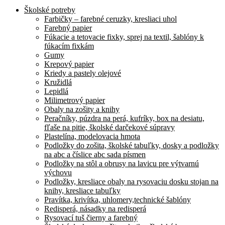
Školské potreby
Farbičky – farebné ceruzky, kresliaci uhol
Farebný papier
Fúkacie a tetovacie fixky, sprej na textil, šablóny k
fúkacím fixkám
Gumy
Krepový papier
Kriedy a pastely olejové
Kružidlá
Lepidlá
Milimetrový papier
Obaly na zošity a knihy
Peračníky, púzdra na perá, kufríky, box na desiatu,
fľaše na pitie, školské darčekové súpravy
Plastelína, modelovacia hmota
Podložky do zošita, školské tabuľky, dosky a podložky
na abc a číslice abc sada písmen
Podložky na stôl a obrusy na lavicu pre výtvarnú
výchovu
Podložky, kresliace obaly na rysovaciu dosku stojan na
knihy, kresliace tabuľky
Pravítka, krivítka, uhlomery,technické šablóny
Redisperá, násadky na redisperá
Rysovací tuš čierny a farebný