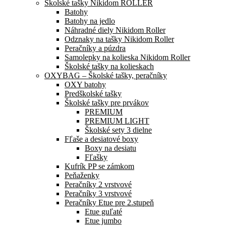
Školské tašky Nikidom ROLLER
Batohy
Batohy na jedlo
Náhradné diely Nikidom Roller
Odznaky na tašky Nikidom Roller
Peračníky a púzdra
Samolepky na kolieska Nikidom Roller
Školské tašky na kolieskach
OXYBAG – Školské tašky, peračníky
OXY batohy
Predškolské tašky
Školské tašky pre prvákov
PREMIUM
PREMIUM LIGHT
Školské sety 3 dielne
Fľaše a desiatové boxy
Boxy na desiatu
Fľašky
Kufrík PP se zámkom
Peňaženky
Peračníky 2 vrstvové
Peračníky 3 vrstvové
Peračníky Etue pre 2.stupeň
Etue guľaté
Etue jumbo