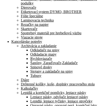
podušky
Dierovače
Etiketovací system DYMO, BROTHER
Fólie špeciálne
Laminovacia technika
Rezačky na papier
Skartovače
Spotrebný materiál pre hrebeňovú väzbu
Viazacie stroje
Kancelárske potreby
Archivácia a zakladanie
Odkladače na spisy
Odkladacie mapy
Rychloviazače
Šanóny, Zaraďovače,Zakladače
Spisové dosky
Stojany a zakladače na spisy
Tubusy
Diáre
Drôtenné košíky, koše, doplnky pracovného stola
Kalkulačky
Lepidlá a korekčné pomôcky, lepiace pásky
Lepiace pásky, odvíjače lepiacej pásky
Lepidlá, lepiace tyčinky, lepiace strojčeky
Opravné pásky, opravné perá, korekčné laky