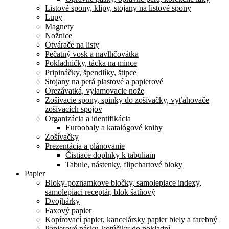
Listové spony, klipy, stojany na listové spony
Lupy
Magnety
Nožnice
Otvárače na listy
Pečatný vosk a navlhčovátka
Pokladničky, tácka na mince
Pripináčky, špendlíky, štipce
Stojany na perá plastové a papierové
Orezávatká, vylamovacie nože
Zošívacie spony, spinky do zošívačky, vyťahovače
zošívacích spojov
Organizácia a identifikácia
Euroobaly a katalógové knihy
Zošívačky
Prezentácia a plánovanie
Čistiace doplnky k tabuliam
Tabule, nástenky, flipchartové bloky
Papier
Bloky-poznamkove bločky, samolepiace indexy,
samolepiaci receptár, blok šatňový
Dvojhárky
Faxový papier
Kopírovací papier, kancelársky papier biely a farebný
Papierové pásky, kotúčiky do pokladní