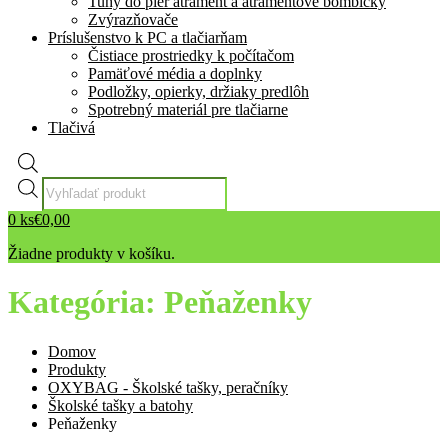
Tuhy do pier atrament a atramentové bombičky
Zvýrazňovače
Príslušenstvo k PC a tlačiarňam
Čistiace prostriedky k počítačom
Pamäťové média a doplnky
Podložky, opierky, držiaky predlôh
Spotrebný materiál pre tlačiarne
Tlačivá
Products
search
0
ks
€
0,00
Žiadne produkty v košíku.
Kategória:
Peňaženky
Domov
Produkty
OXYBAG - Školské tašky, peračníky
Školské tašky a batohy
Peňaženky