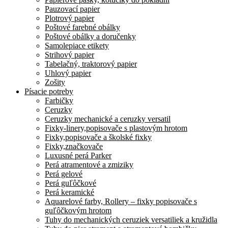
Pauzovací papier
Plotrový papier
Poštové farebné obálky
Poštové obálky a doručenky
Samolepiace etikety
Strihový papier
Tabelačný, traktorový papier
Uhlový papier
Zošity
Písacie potreby
Farbičky
Ceruzky
Ceruzky mechanické a ceruzky versatil
Fixky-linery,popisovače s plastovým hrotom
Fixky,popisovače a školské fixky
Fixky,značkovače
Luxusné perá Parker
Perá atramentové a zmiziky
Perá gelové
Perá guľôčkové
Perá keramické
Aquarelové farby, Rollery – fixky popisovače s
guľôčkovým hrotom
Tuhy do mechanických ceruziek versatiliek a kružidla