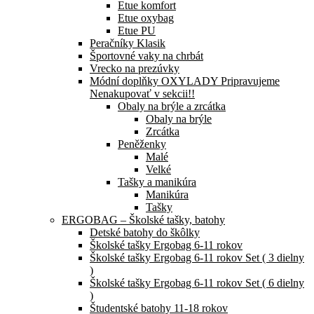
Etue komfort
Etue oxybag
Etue PU
Peračníky Klasik
Športovné vaky na chrbát
Vrecko na prezúvky
Módní doplňky OXYLADY Pripravujeme
Nenakupovať v sekcii!!
Obaly na brýle a zrcátka
Obaly na brýle
Zrcátka
Peněženky
Malé
Velké
Tašky a manikúra
Manikúra
Tašky
ERGOBAG – Školské tašky, batohy
Detské batohy do škôlky
Školské tašky Ergobag 6-11 rokov
Školské tašky Ergobag 6-11 rokov Set ( 3 dielny
)
Školské tašky Ergobag 6-11 rokov Set ( 6 dielny
)
Študentské batohy 11-18 rokov