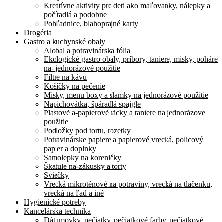
Kreatívne aktivity pre deti ako maľovanky, nálepky a
počítadlá a podobne
Pohľadnice, blahoprajné karty
Drogéria
Gastro a kuchynské obaly
Alobal a potravinárska fólia
Ekologické gastro obaly, príbory, taniere, misky, poháre
na- jednorázové použitie
Filtre na kávu
Košíčky na pečenie
Misky, menu boxy a slamky na jednorázové použitie
Napichovátka, špáradlá spajgle
Plastové a-papierové tácky a taniere na jednorázove
použitie
Podložky pod tortu, rozetky
Potravinárske papiere a papierové vrecká, policový
papier a doplnky
Samolepky na koreničky
Škatule na-zákusky a torty
Sviečky
Vrecká mikroténové na potraviny, vrecká na tlačenku,
vrecká na ľad a iné
Hygienické potreby
Kancelárska technika
Dátumovky, pečiatky, pečiatkové farby, pečiatkové