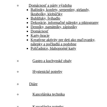
Domácnosť a párty výzdoba
Balóniky, konfety, serpentíny, girlandy,
škrabošky, klobúčiky
Bublifuky, švihadlo
Dekorácie, informačné nálepky a piktogramy
Denníky, pamätníky, zápisníky
Domácnosť
Karty-hracie
Kreatívne aktivity pre deti ako maľovanky,
nálepky a počítadlá a podobne
Pohľadnice, blahoprajné karty
Gastro a kuchynské obaly
Hygienické potreby
Diáre
Kancelárska technika
Kancelárske potreby