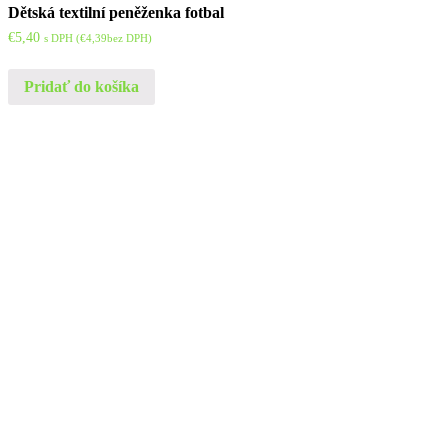
Dětská textilní peněženka fotbal
€
5,40
s DPH (
€
4,39
bez DPH)
Pridať do košíka