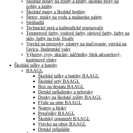
Školské dosky na zošity a knihy, školské boxy na
zošity a knihy
Školské mapy a školské hodiny
Štetce, misky na vodu a maliarske palety
Strúhadlá
Technické perá a kaligrafické popisovače
Temperové farby, vodové farby, olejové farby, farby na
sklo, farby na tvár, fixatív
Vrecká na prezuvky, zástery na maľovanie, vrecká na
ľavicu, študentské vaky
Výkresy, rysy, skicáre, náčrtníky, blok akvarelový,
kartónové vlnky
Školské tašky a batohy
BAAGL
Školské tašky a batohy BAAGL
Školské sety BAAGL
Box na desiatu BAAGL
Detské peňaženky a prívesky
Dosky na školské zošity BAAGL
Fľaše na pitie BAAGL
Notesy a bloky
Peračníky BAAGL
Školský organizér BAAGL
Vrecko na obuv BAAGL
Detské pršiplášte