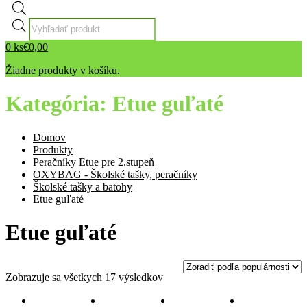
Products
search
0
ks
€
0,00
Žiadne produkty v košíku.
Kategória:
Etue guľaté
Domov
Produkty
Peračníky Etue pre 2.stupeň
OXYBAG - Školské tašky, peračníky
Školské tašky a batohy
Etue guľaté
Etue guľaté
Zobrazuje sa všetkych 17 výsledkov