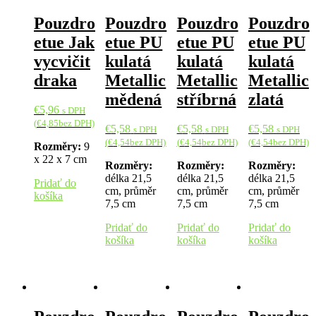
Pouzdro
Pouzdro
Pouzdro
Pouzdro
etue Jak
etue PU
etue PU
etue PU
vycvičit
kulatá
kulatá
kulatá
draka
Metallic
Metallic
Metallic
mědená
stříbrná
zlatá
€
5,96
s DPH
(
€
4,85
bez DPH)
€
5,58
€
5,58
€
5,58
s DPH
s DPH
s DPH
(
€
4,54
bez DPH)
(
€
4,54
bez DPH)
(
€
4,54
bez DPH)
Rozměry:
9
x 22 x 7 cm
Rozměry:
Rozměry:
Rozměry:
délka 21,5
délka 21,5
délka 21,5
Pridať do
cm, průměr
cm, průměr
cm, průměr
košíka
7,5 cm
7,5 cm
7,5 cm
Pridať do
Pridať do
Pridať do
košíka
košíka
košíka