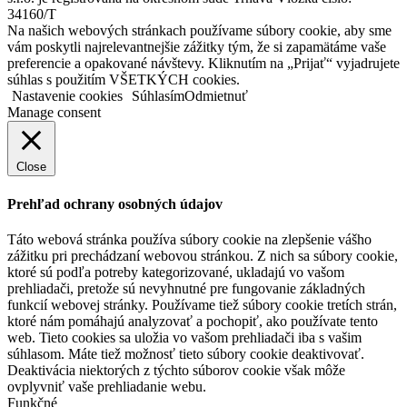
34160/T
Na našich webových stránkach používame súbory cookie, aby sme
vám poskytli najrelevantnejšie zážitky tým, že si zapamätáme vaše
preferencie a opakované návštevy. Kliknutím na „Prijať“ vyjadrujete
súhlas s použitím VŠETKÝCH cookies.
Nastavenie cookies
Súhlasím
Odmietnuť
Manage consent
Close
Prehľad ochrany osobných údajov
Táto webová stránka používa súbory cookie na zlepšenie vášho
zážitku pri prechádzaní webovou stránkou. Z nich sa súbory cookie,
ktoré sú podľa potreby kategorizované, ukladajú vo vašom
prehliadači, pretože sú nevyhnutné pre fungovanie základných
funkcií webovej stránky. Používame tiež súbory cookie tretích strán,
ktoré nám pomáhajú analyzovať a pochopiť, ako používate tento
web. Tieto cookies sa uložia vo vašom prehliadači iba s vašim
súhlasom. Máte tiež možnosť tieto súbory cookie deaktivovať.
Deaktivácia niektorých z týchto súborov cookie však môže
ovplyvniť vaše prehliadanie webu.
Funkčné