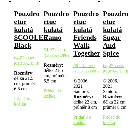
Pouzdro
Pouzdro
Pouzdro
Pouzdro
etue
etue
etue
etue
kulatá
kulatá
kulatá
kulatá
SCOOLER
Camo
Friends
Sugar
Black
Walk
And
€
4,07
s DPH
Together
Spice
(
€
3,31
bez DPH)
€
4,07
s DPH
(
€
3,31
bez DPH)
Rozměry:
€
6,23
€
6,23
s DPH
s DPH
délka 21,5
(
€
5,07
bez DPH)
(
€
5,07
bez DPH)
Rozměry:
cm, průměr
délka 21,5
6,5 cm
© 2006,
© 2006,
cm, průměr
2021
2021
6,5 cm
Pridať do
Santoro.
Santoro.
košíka
Rozměry:
Rozměry:
Pridať do
délka 22 cm,
délka 22 cm,
košíka
průměr 8 cm
průměr 8 cm
Pridať do
Pridať do
košíka
košíka