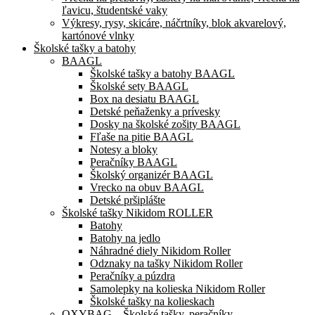
ľavicu, študentské vaky
Výkresy, rysy, skicáre, náčrtníky, blok akvarelový,
kartónové vlnky
Školské tašky a batohy
BAAGL
Školské tašky a batohy BAAGL
Školské sety BAAGL
Box na desiatu BAAGL
Detské peňaženky a prívesky
Dosky na školské zošity BAAGL
Fľaše na pitie BAAGL
Notesy a bloky
Peračníky BAAGL
Školský organizér BAAGL
Vrecko na obuv BAAGL
Detské pršiplášte
Školské tašky Nikidom ROLLER
Batohy
Batohy na jedlo
Náhradné diely Nikidom Roller
Odznaky na tašky Nikidom Roller
Peračníky a púzdra
Samolepky na kolieska Nikidom Roller
Školské tašky na kolieskach
OXYBAG – Školské tašky, peračníky