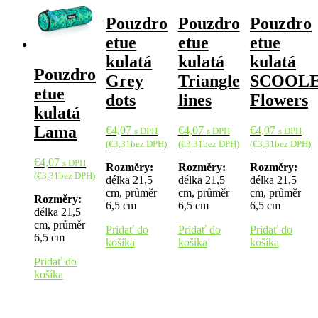
Pouzdro
Pouzdro
Pouzdro
etue
etue
etue
kulatá
kulatá
kulatá
Pouzdro
Grey
Triangle
SCOOL
etue
dots
lines
Flowers
kulatá
Lama
€
4,07
€
4,07
€
4,07
s DPH
s DPH
s DPH
(
€
3,31
bez DPH)
(
€
3,31
bez DPH)
(
€
3,31
bez DPH)
€
4,07
s DPH
Rozměry:
Rozměry:
Rozměry:
(
€
3,31
bez DPH)
délka 21,5
délka 21,5
délka 21,5
cm, průměr
cm, průměr
cm, průměr
Rozměry:
6,5 cm
6,5 cm
6,5 cm
délka 21,5
cm, průměr
Pridať do
Pridať do
Pridať do
6,5 cm
košíka
košíka
košíka
Pridať do
košíka