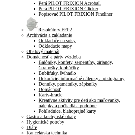
Perá PILOT FRIXION Acroball
Perá PILOT FRIXION Clicker
Popisovač PILOT FRIXION Fineliner
Respirátory FFP2
Archivácia a zakladanie
Odkladače na spisy
Odkladacie mapy
Obalový materiál
Domácnosť a párty výzdoba
Balóniky, konfety, serpentíny, girlandy,
škrabošky, klobúčiky
Bublifuky, švihadlo
Dekorácie, informačné nálepky a piktogramy
Denníky, pamätníky, zápisníky
Domácnosť
Karty-hracie
Kreatívne aktivity pre deti ako maľovanky,
nálepky a počítadlá a podobne
Pohľadnice, blahoprajné karty
Gastro a kuchynské obaly
Hygienické potreby
Diáre
Kancelárska technika