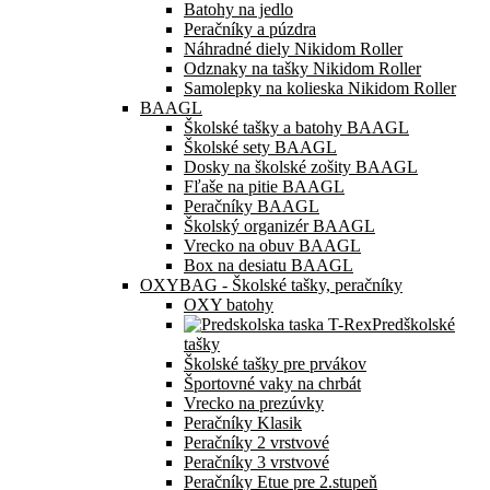
Batohy na jedlo
Peračníky a púzdra
Náhradné diely Nikidom Roller
Odznaky na tašky Nikidom Roller
Samolepky na kolieska Nikidom Roller
BAAGL
Školské tašky a batohy BAAGL
Školské sety BAAGL
Dosky na školské zošity BAAGL
Fľaše na pitie BAAGL
Peračníky BAAGL
Školský organizér BAAGL
Vrecko na obuv BAAGL
Box na desiatu BAAGL
OXYBAG - Školské tašky, peračníky
OXY batohy
Predškolské
tašky
Školské tašky pre prvákov
Športovné vaky na chrbát
Vrecko na prezúvky
Peračníky Klasik
Peračníky 2 vrstvové
Peračníky 3 vrstvové
Peračníky Etue pre 2.stupeň