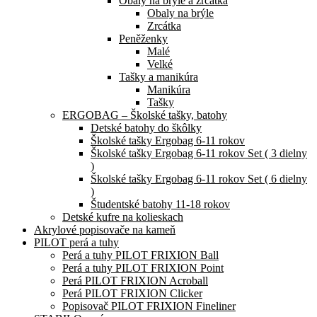
Obaly na brýle a zrcátka
Obaly na brýle
Zrcátka
Peněženky
Malé
Velké
Tašky a manikúra
Manikúra
Tašky
ERGOBAG – Školské tašky, batohy
Detské batohy do škôlky
Školské tašky Ergobag 6-11 rokov
Školské tašky Ergobag 6-11 rokov Set ( 3 dielny
)
Školské tašky Ergobag 6-11 rokov Set ( 6 dielny
)
Študentské batohy 11-18 rokov
Detské kufre na kolieskach
Akrylové popisovače na kameň
PILOT perá a tuhy
Perá a tuhy PILOT FRIXION Ball
Perá a tuhy PILOT FRIXION Point
Perá PILOT FRIXION Acroball
Perá PILOT FRIXION Clicker
Popisovač PILOT FRIXION Fineliner