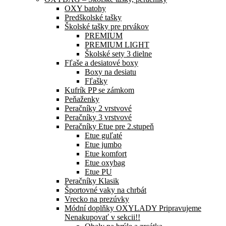
OXY batohy
Predškolské tašky
Školské tašky pre prvákov
PREMIUM
PREMIUM LIGHT
Školské sety 3 dielne
Fľaše a desiatové boxy
Boxy na desiatu
Fľašky
Kufrík PP se zámkom
Peňaženky
Peračníky 2 vrstvové
Peračníky 3 vrstvové
Peračníky Etue pre 2.stupeň
Etue guľaté
Etue jumbo
Etue komfort
Etue oxybag
Etue PU
Peračníky Klasik
Športovné vaky na chrbát
Vrecko na prezúvky
Módní doplňky OXYLADY Pripravujeme
Nenakupovať v sekcii!!