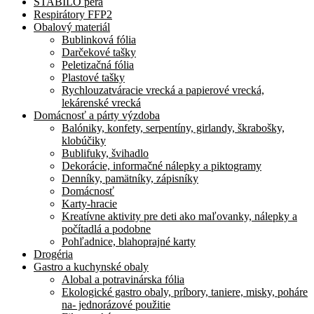
STABILO perá
Respirátory FFP2
Obalový materiál
Bublinková fólia
Darčekové tašky
Peletizačná fólia
Plastové tašky
Rychlouzatváracie vrecká a papierové vrecká,
lekárenské vrecká
Domácnosť a párty výzdoba
Balóniky, konfety, serpentíny, girlandy, škrabošky,
klobúčiky
Bublifuky, švihadlo
Dekorácie, informačné nálepky a piktogramy
Denníky, pamätníky, zápisníky
Domácnosť
Karty-hracie
Kreatívne aktivity pre deti ako maľovanky, nálepky a
počítadlá a podobne
Pohľadnice, blahoprajné karty
Drogéria
Gastro a kuchynské obaly
Alobal a potravinárska fólia
Ekologické gastro obaly, príbory, taniere, misky, poháre
na- jednorázové použitie