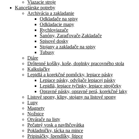
Viazacie stroje
Kancelárske potreby
Archivácia a zakladanie
Odkladače na spisy
Odkladacie mapy
Rychloviazače
Šanóny, Zaraďovače,Zakladače
Spisové dosky
Stojany a zakladače na spisy
Tubusy
Diáre
Drôtenné košíky, koše, doplnky pracovného stola
Kalkulačky
Lepidlá a korekčné pomôcky, lepiace pásky
Lepiace pásky, odvíjače lepiacej pásky
Lepidlá, lepiace tyčinky, lepiace strojčeky
Opravné pásky, opravné perá, korekčné laky
Listové spony, klipy, stojany na listové spony
Lupy
Magnety
Nožnice
Otvárače na listy
Pečatný vosk a navlhčovátka
Pokladničky, tácka na mince
Pripináčky, špendlíky, štipce