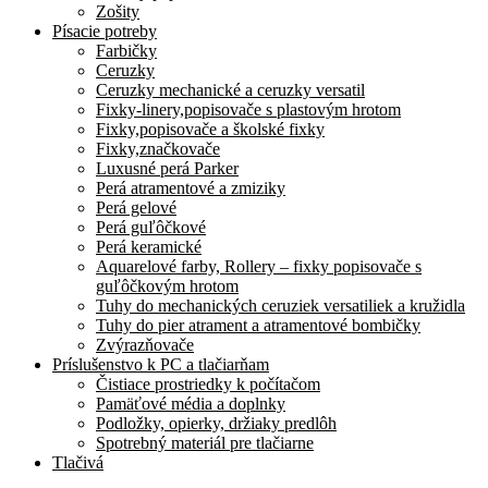
Zošity
Písacie potreby
Farbičky
Ceruzky
Ceruzky mechanické a ceruzky versatil
Fixky-linery,popisovače s plastovým hrotom
Fixky,popisovače a školské fixky
Fixky,značkovače
Luxusné perá Parker
Perá atramentové a zmiziky
Perá gelové
Perá guľôčkové
Perá keramické
Aquarelové farby, Rollery – fixky popisovače s
guľôčkovým hrotom
Tuhy do mechanických ceruziek versatiliek a kružidla
Tuhy do pier atrament a atramentové bombičky
Zvýrazňovače
Príslušenstvo k PC a tlačiarňam
Čistiace prostriedky k počítačom
Pamäťové média a doplnky
Podložky, opierky, držiaky predlôh
Spotrebný materiál pre tlačiarne
Tlačivá