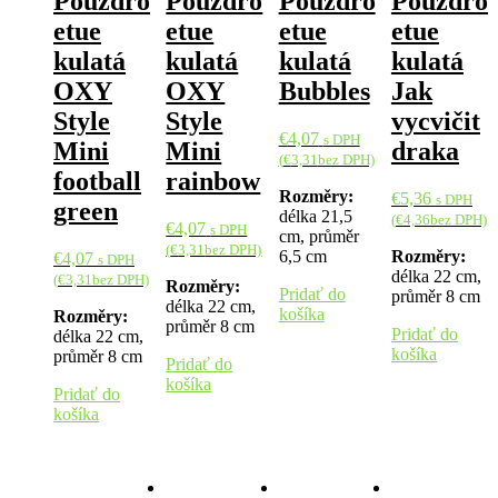
Pouzdro
Pouzdro
Pouzdro
Pouzdro
etue
etue
etue
etue
kulatá
kulatá
kulatá
kulatá
OXY
OXY
Bubbles
Jak
Style
Style
vycvičit
€
4,07
s DPH
Mini
Mini
draka
(
€
3,31
bez DPH)
football
rainbow
Rozměry:
€
5,36
s DPH
green
délka 21,5
(
€
4,36
bez DPH)
€
4,07
s DPH
cm, průměr
(
€
3,31
bez DPH)
6,5 cm
Rozměry:
€
4,07
s DPH
délka 22 cm,
(
€
3,31
bez DPH)
Rozměry:
Pridať do
průměr 8 cm
délka 22 cm,
košíka
Rozměry:
průměr 8 cm
Pridať do
délka 22 cm,
košíka
průměr 8 cm
Pridať do
košíka
Pridať do
košíka