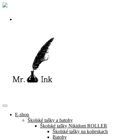
Skip
to
content
E-shop
Školské tašky a batohy
Školské tašky Nikidom ROLLER
Školské tašky na kolieskach
Batohy