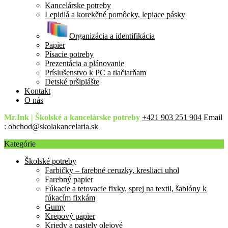
Kancelárske potreby
Lepidlá a korekčné pomôcky, lepiace pásky
Organizácia a identifikácia
Papier
Písacie potreby
Prezentácia a plánovanie
Príslušenstvo k PC a tlačiarňam
Detské pršiplášte
Kontakt
O nás
Mr.Ink | Školské a kancelárske potreby
+421 903 251 904
Email
:
obchod@skolakancelaria.sk
Kategórie
Školské potreby
Farbičky – farebné ceruzky, kresliaci uhol
Farebný papier
Fúkacie a tetovacie fixky, sprej na textil, šablóny k
fúkacím fixkám
Gumy
Krepový papier
Kriedy a pastely olejové