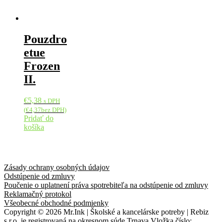
Pouzdro
etue
Frozen
II.
€
5,38
s DPH
(
€
4,37
bez DPH)
Pridať do
košíka
Zásady ochrany osobných údajov
Odstúpenie od zmluvy
Poučenie o uplatnení práva spotrebiteľa na odstúpenie od zmluvy
Reklamačný protokol
Všeobecné obchodné podmienky
Copyright © 2026 Mr.Ink | Školské a kancelárske potreby | Rebiz
s.r.o. je registrovaná na okresnom súde Trnava Vložka číslo: