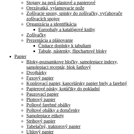
Stojany na perá plastové a papierové
Orezávatká, vylamovacie nože
Zošívacie spony, spinky do zošívačky, vyťahovače
zošívacích spojov
Organizácia a identifikácia
Euroobaly a katalógové knihy
Zošívačky
Prezentácia a plánovanie
Čistiace doplnky k tabuliam
Tabule, nástenky, flipchartové bloky
Papier
Bloky-poznamkove bločky, samolepiace indexy,
samolepiaci receptár, blok šatňový
Dvojhárky
Faxový papier
Kopírovací papier, kancelársky papier biely a farebný
Papierové pásky, kotúčiky do pokladní
Pauzovací papier
Plotrový papier
Poštové farebné obálky
Poštové obálky a doručenky
Samolepiace etikety
Strihový papier
Tabelačný, traktorový papier
Uhlový papier