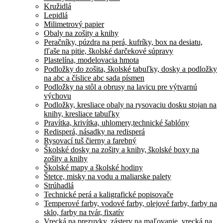
Kružidlá
Lepidlá
Milimetrový papier
Obaly na zošity a knihy
Peračníky, púzdra na perá, kufríky, box na desiatu,
fľaše na pitie, školské darčekové súpravy
Plastelína, modelovacia hmota
Podložky do zošita, školské tabuľky, dosky a podložky
na abc a číslice abc sada písmen
Podložky na stôl a obrusy na lavicu pre výtvarnú
výchovu
Podložky, kresliace obaly na rysovaciu dosku stojan na
knihy, kresliace tabuľky
Pravítka, krivítka, uhlomery,technické šablóny
Redisperá, násadky na redisperá
Rysovací tuš čierny a farebný
Školské dosky na zošity a knihy, školské boxy na
zošity a knihy
Školské mapy a školské hodiny
Štetce, misky na vodu a maliarske palety
Strúhadlá
Technické perá a kaligrafické popisovače
Temperové farby, vodové farby, olejové farby, farby na
sklo, farby na tvár, fixatív
Vrecká na prezuvky, zástery na maľovanie, vrecká na