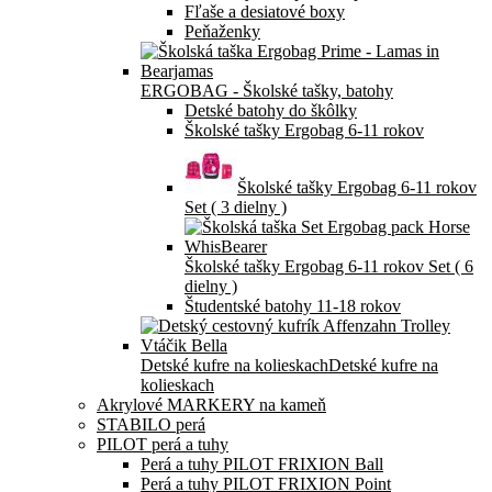
Fľaše a desiatové boxy
Peňaženky
ERGOBAG - Školské tašky, batohy
Detské batohy do škôlky
Školské tašky Ergobag 6-11 rokov
Školské tašky Ergobag 6-11 rokov
Set ( 3 dielny )
Školské tašky Ergobag 6-11 rokov Set ( 6
dielny )
Študentské batohy 11-18 rokov
Detské kufre na kolieskach
Detské kufre na
kolieskach
Akrylové MARKERY na kameň
STABILO perá
PILOT perá a tuhy
Perá a tuhy PILOT FRIXION Ball
Perá a tuhy PILOT FRIXION Point