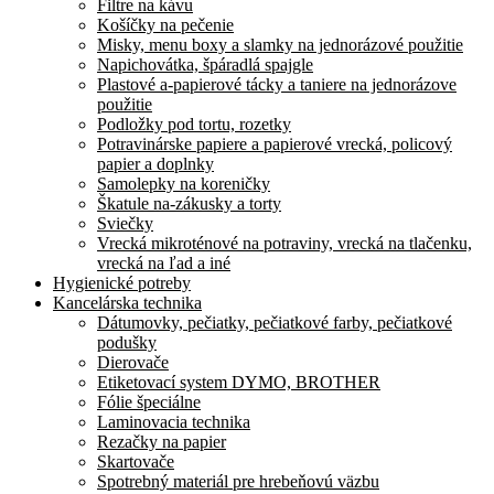
Filtre na kávu
Košíčky na pečenie
Misky, menu boxy a slamky na jednorázové použitie
Napichovátka, špáradlá spajgle
Plastové a-papierové tácky a taniere na jednorázove
použitie
Podložky pod tortu, rozetky
Potravinárske papiere a papierové vrecká, policový
papier a doplnky
Samolepky na koreničky
Škatule na-zákusky a torty
Sviečky
Vrecká mikroténové na potraviny, vrecká na tlačenku,
vrecká na ľad a iné
Hygienické potreby
Kancelárska technika
Dátumovky, pečiatky, pečiatkové farby, pečiatkové
podušky
Dierovače
Etiketovací system DYMO, BROTHER
Fólie špeciálne
Laminovacia technika
Rezačky na papier
Skartovače
Spotrebný materiál pre hrebeňovú väzbu