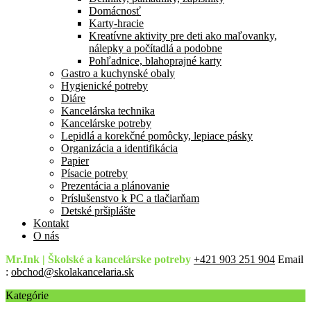
Domácnosť
Karty-hracie
Kreatívne aktivity pre deti ako maľovanky,
nálepky a počítadlá a podobne
Pohľadnice, blahoprajné karty
Gastro a kuchynské obaly
Hygienické potreby
Diáre
Kancelárska technika
Kancelárske potreby
Lepidlá a korekčné pomôcky, lepiace pásky
Organizácia a identifikácia
Papier
Písacie potreby
Prezentácia a plánovanie
Príslušenstvo k PC a tlačiarňam
Detské pršiplášte
Kontakt
O nás
Mr.Ink | Školské a kancelárske potreby
+421 903 251 904
Email
:
obchod@skolakancelaria.sk
Kategórie