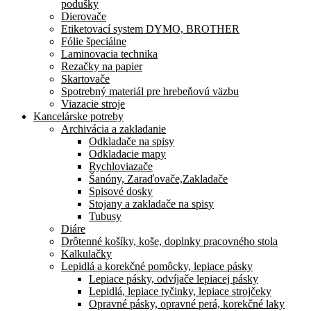
podušky
Dierovače
Etiketovací system DYMO, BROTHER
Fólie špeciálne
Laminovacia technika
Rezačky na papier
Skartovače
Spotrebný materiál pre hrebeňovú väzbu
Viazacie stroje
Kancelárske potreby
Archivácia a zakladanie
Odkladače na spisy
Odkladacie mapy
Rychloviazače
Šanóny, Zaraďovače,Zakladače
Spisové dosky
Stojany a zakladače na spisy
Tubusy
Diáre
Drôtenné košíky, koše, doplnky pracovného stola
Kalkulačky
Lepidlá a korekčné pomôcky, lepiace pásky
Lepiace pásky, odvíjače lepiacej pásky
Lepidlá, lepiace tyčinky, lepiace strojčeky
Opravné pásky, opravné perá, korekčné laky