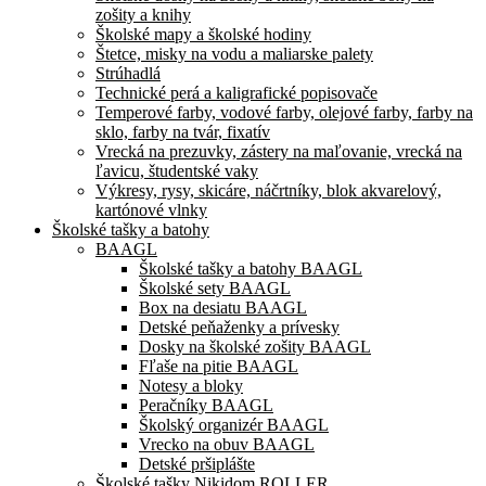
zošity a knihy
Školské mapy a školské hodiny
Štetce, misky na vodu a maliarske palety
Strúhadlá
Technické perá a kaligrafické popisovače
Temperové farby, vodové farby, olejové farby, farby na
sklo, farby na tvár, fixatív
Vrecká na prezuvky, zástery na maľovanie, vrecká na
ľavicu, študentské vaky
Výkresy, rysy, skicáre, náčrtníky, blok akvarelový,
kartónové vlnky
Školské tašky a batohy
BAAGL
Školské tašky a batohy BAAGL
Školské sety BAAGL
Box na desiatu BAAGL
Detské peňaženky a prívesky
Dosky na školské zošity BAAGL
Fľaše na pitie BAAGL
Notesy a bloky
Peračníky BAAGL
Školský organizér BAAGL
Vrecko na obuv BAAGL
Detské pršiplášte
Školské tašky Nikidom ROLLER