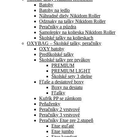
Batohy
Batohy na jedlo
Náhradné diely Nikidom Roller
Odznaky na tašky Nikidom Roller
Peračníky a púzdra
Samolepky na kolieska Nikidom Roller
Školské tašky na kolieskach
OXYBAG – Školské tašky, peračníky
OXY batohy
Predškolské tašky
Školské tašky pre prvákov
PREMIUM
PREMIUM LIGHT
Školské sety 3 dielne
Fľaše a desiatové boxy
Boxy na desiatu
Fľašky
Kufrík PP se zámkom
Peňaženky
Peračníky 2 vrstvové
Peračníky 3 vrstvové
Peračníky Etue pre 2.stupeň
Etue guľaté
Etue jumbo
Etue komfort