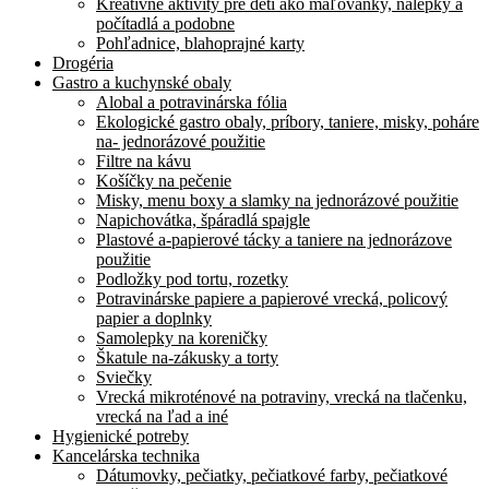
Kreatívne aktivity pre deti ako maľovanky, nálepky a
počítadlá a podobne
Pohľadnice, blahoprajné karty
Drogéria
Gastro a kuchynské obaly
Alobal a potravinárska fólia
Ekologické gastro obaly, príbory, taniere, misky, poháre
na- jednorázové použitie
Filtre na kávu
Košíčky na pečenie
Misky, menu boxy a slamky na jednorázové použitie
Napichovátka, špáradlá spajgle
Plastové a-papierové tácky a taniere na jednorázove
použitie
Podložky pod tortu, rozetky
Potravinárske papiere a papierové vrecká, policový
papier a doplnky
Samolepky na koreničky
Škatule na-zákusky a torty
Sviečky
Vrecká mikroténové na potraviny, vrecká na tlačenku,
vrecká na ľad a iné
Hygienické potreby
Kancelárska technika
Dátumovky, pečiatky, pečiatkové farby, pečiatkové