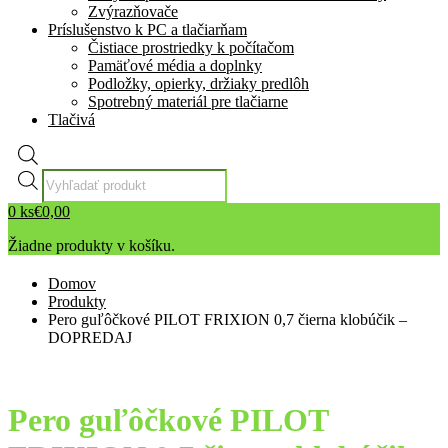
Zvýrazňovače
Príslušenstvo k PC a tlačiarňam
Čistiace prostriedky k počítačom
Pamäťové média a doplnky
Podložky, opierky, držiaky predlôh
Spotrebný materiál pre tlačiarne
Tlačivá
Products
search
0
ks
€
0,00
Žiadne produkty v košíku.
Domov
Produkty
Pero guľôčkové PILOT FRIXION 0,7 čierna klobúčik –
DOPREDAJ
Pero guľôčkové PILOT