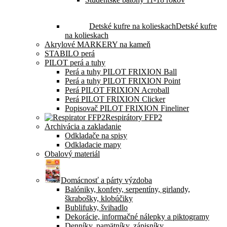
Detské kufre na kolieskach
Detské kufre
na kolieskach
Akrylové MARKERY na kameň
STABILO perá
PILOT perá a tuhy
Perá a tuhy PILOT FRIXION Ball
Perá a tuhy PILOT FRIXION Point
Perá PILOT FRIXION Acroball
Perá PILOT FRIXION Clicker
Popisovač PILOT FRIXION Fineliner
Respirátory FFP2
Archivácia a zakladanie
Odkladače na spisy
Odkladacie mapy
Obalový materiál
Domácnosť a párty výzdoba
Balóniky, konfety, serpentíny, girlandy,
škrabošky, klobúčiky
Bublifuky, švihadlo
Dekorácie, informačné nálepky a piktogramy
Denníky, pamätníky, zápisníky