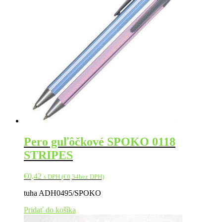
Pero guľôčkové SPOKO 0118
STRIPES
€
0,42
s DPH (
€
0,34
bez DPH)
tuha ADH0495/SPOKO
Pridať do košíka