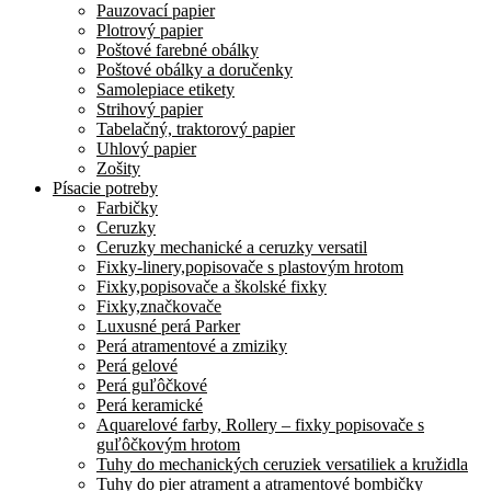
Pauzovací papier
Plotrový papier
Poštové farebné obálky
Poštové obálky a doručenky
Samolepiace etikety
Strihový papier
Tabelačný, traktorový papier
Uhlový papier
Zošity
Písacie potreby
Farbičky
Ceruzky
Ceruzky mechanické a ceruzky versatil
Fixky-linery,popisovače s plastovým hrotom
Fixky,popisovače a školské fixky
Fixky,značkovače
Luxusné perá Parker
Perá atramentové a zmiziky
Perá gelové
Perá guľôčkové
Perá keramické
Aquarelové farby, Rollery – fixky popisovače s
guľôčkovým hrotom
Tuhy do mechanických ceruziek versatiliek a kružidla
Tuhy do pier atrament a atramentové bombičky