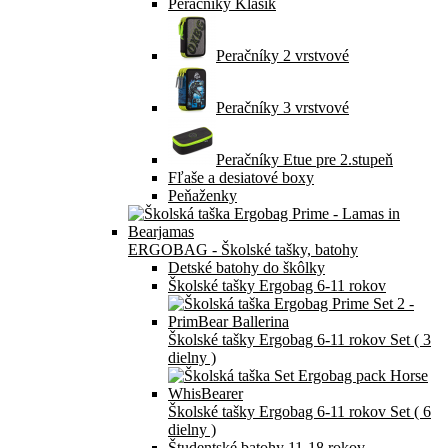
Peračníky Klasik
Peračníky 2 vrstvové
Peračníky 3 vrstvové
Peračníky Etue pre 2.stupeň
Fľaše a desiatové boxy
Peňaženky
ERGOBAG - Školské tašky, batohy
Detské batohy do škôlky
Školské tašky Ergobag 6-11 rokov
Školské tašky Ergobag 6-11 rokov Set ( 3
dielny )
Školské tašky Ergobag 6-11 rokov Set ( 6
dielny )
Študentské batohy 11-18 rokov