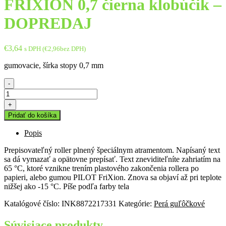
FRIXION 0,7 čierna klobúčik –
DOPREDAJ
€
3,64
s DPH (
€
2,96
bez DPH)
gumovacie, šírka stopy 0,7 mm
-
množstvo
Pero
+
guľôčkové
Pridať do košíka
PILOT
FRIXION
Popis
0,7
čierna
Prepisovateľný roller plnený špeciálnym atramentom. Napísaný text
klobúčik
sa dá vymazať a opätovne prepísať. Text zneviditeľníte zahriatím na
-
65 °C, ktoré vznikne trením plastového zakončenia rollera po
DOPREDAJ
papieri, alebo gumou PILOT FriXion. Znova sa objaví až pri teplote
nižšej ako -15 °C. Píše podľa farby tela
Katalógové číslo:
INK8872217331
Kategórie:
Perá guľôčkové
Súvisiace produkty