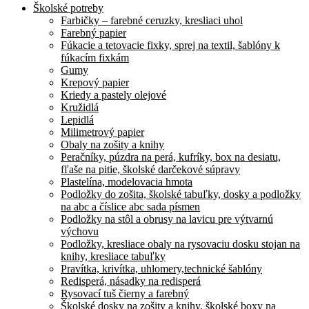
Školské potreby
Farbičky – farebné ceruzky, kresliaci uhol
Farebný papier
Fúkacie a tetovacie fixky, sprej na textil, šablóny k
fúkacím fixkám
Gumy
Krepový papier
Kriedy a pastely olejové
Kružidlá
Lepidlá
Milimetrový papier
Obaly na zošity a knihy
Peračníky, púzdra na perá, kufríky, box na desiatu,
fľaše na pitie, školské darčekové súpravy
Plastelína, modelovacia hmota
Podložky do zošita, školské tabuľky, dosky a podložky
na abc a číslice abc sada písmen
Podložky na stôl a obrusy na lavicu pre výtvarnú
výchovu
Podložky, kresliace obaly na rysovaciu dosku stojan na
knihy, kresliace tabuľky
Pravítka, krivítka, uhlomery,technické šablóny
Redisperá, násadky na redisperá
Rysovací tuš čierny a farebný
Školské dosky na zošity a knihy, školské boxy na