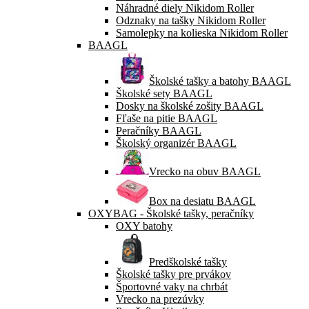
Náhradné diely Nikidom Roller
Odznaky na tašky Nikidom Roller
Samolepky na kolieska Nikidom Roller
BAAGL
Školské tašky a batohy BAAGL
Školské sety BAAGL
Dosky na školské zošity BAAGL
Fľaše na pitie BAAGL
Peračníky BAAGL
Školský organizér BAAGL
Vrecko na obuv BAAGL
Box na desiatu BAAGL
OXYBAG - Školské tašky, peračníky
OXY batohy
Predškolské tašky
Školské tašky pre prvákov
Športovné vaky na chrbát
Vrecko na prezúvky