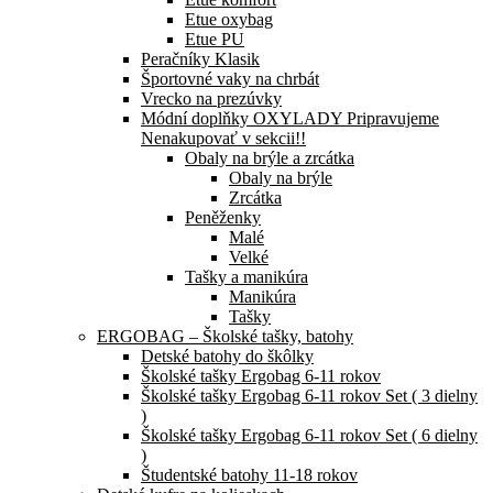
Etue oxybag
Etue PU
Peračníky Klasik
Športovné vaky na chrbát
Vrecko na prezúvky
Módní doplňky OXYLADY Pripravujeme
Nenakupovať v sekcii!!
Obaly na brýle a zrcátka
Obaly na brýle
Zrcátka
Peněženky
Malé
Velké
Tašky a manikúra
Manikúra
Tašky
ERGOBAG – Školské tašky, batohy
Detské batohy do škôlky
Školské tašky Ergobag 6-11 rokov
Školské tašky Ergobag 6-11 rokov Set ( 3 dielny
)
Školské tašky Ergobag 6-11 rokov Set ( 6 dielny
)
Študentské batohy 11-18 rokov