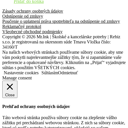
Pridať do košíka
Zásady ochrany osobných údajov
Odstúpenie od zmluvy
Poučenie o uplatnení práva spotrebiteľa na odstúpenie od zmluvy
Reklamačný protokol
Všeobecné obchodné podmienky
Copyright © 2026 Mr.Ink | Školské a kancelárske potreby | Rebiz
s.r.o. je registrovaná na okresnom súde Trnava Vložka číslo:
34160/T
Na našich webových stránkach používame súbory cookie, aby sme
vám poskytli najrelevantnejšie zážitky tým, že si zapamätáme vaše
preferencie a opakované návštevy. Kliknutím na „Prijať“ vyjadrujete
súhlas s použitím VŠETKÝCH cookies.
Nastavenie cookies
Súhlasím
Odmietnuť
Manage consent
Close
Prehľad ochrany osobných údajov
Táto webová stránka používa súbory cookie na zlepšenie vášho
zážitku pri prechádzaní webovou stránkou. Z nich sa súbory cookie,
ktoré sú podľa potreby kategorizované, ukladajú vo vašom