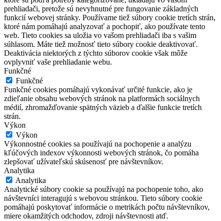
prehliadači, pretože sú nevyhnutné pre fungovanie základných
funkcií webovej stránky. Používame tiež súbory cookie tretích strán,
ktoré nám pomáhajú analyzovať a pochopiť, ako používate tento
web. Tieto cookies sa uložia vo vašom prehliadači iba s vašim
súhlasom. Máte tiež možnosť tieto súbory cookie deaktivovať.
Deaktivácia niektorých z týchto súborov cookie však môže
ovplyvniť vaše prehliadanie webu.
Funkčné
Funkčné
Funkčné cookies pomáhajú vykonávať určité funkcie, ako je
zdieľanie obsahu webových stránok na platformách sociálnych
médií, zhromažďovanie spätných väzieb a ďalšie funkcie tretích
strán.
Výkon
Výkon
Výkonnostné cookies sa používajú na pochopenie a analýzu
kľúčových indexov výkonnosti webových stránok, čo pomáha
zlepšovať užívateľskú skúsenosť pre návštevníkov.
Analytika
Analytika
Analytické súbory cookie sa používajú na pochopenie toho, ako
návštevníci interagujú s webovou stránkou. Tieto súbory cookie
pomáhajú poskytovať informácie o metrikách počtu návštevníkov,
miere okamžitých odchodov, zdroji návštevnosti atď.