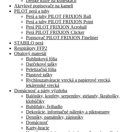
Detské kufre na kolieskach
Akrylové popisovače na kameň
PILOT perá a tuhy
Perá a tuhy PILOT FRIXION Ball
Perá a tuhy PILOT FRIXION Point
Perá PILOT FRIXION Acroball
Perá PILOT FRIXION Clicker
Popisovač PILOT FRIXION Fineliner
STABILO perá
Respirátory FFP2
Obalový materiál
Bublinková fólia
Darčekové tašky
Peletizačná fólia
Plastové tašky
Rychlouzatváracie vrecká a papierové vrecká,
lekárenské vrecká
Domácnosť a párty výzdoba
Balóniky, konfety, serpentíny, girlandy, škrabošky,
klobúčiky
Bublifuky, švihadlo
Dekorácie, informačné nálepky a piktogramy
Denníky, pamätníky, zápisníky
Domácnosť
Karty-hracie