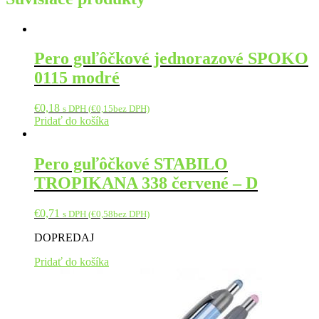
Pero guľôčkové jednorazové SPOKO
0115 modré
€
0,18
s DPH (
€
0,15
bez DPH)
Pridať do košíka
Pero guľôčkové STABILO
TROPIKANA 338 červené – D
€
0,71
s DPH (
€
0,58
bez DPH)
DOPREDAJ
Pridať do košíka