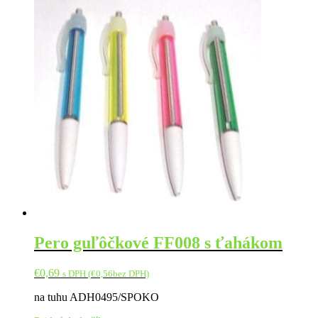
Pero guľôčkové FF008 s ťahákom
€
0,69
s DPH (
€
0,56
bez DPH)
na tuhu ADH0495/SPOKO