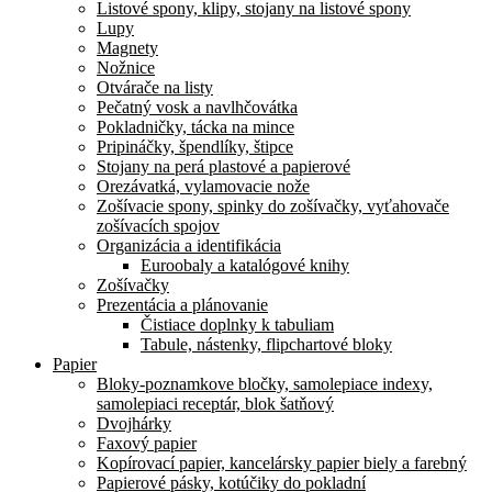
Listové spony, klipy, stojany na listové spony
Lupy
Magnety
Nožnice
Otvárače na listy
Pečatný vosk a navlhčovátka
Pokladničky, tácka na mince
Pripináčky, špendlíky, štipce
Stojany na perá plastové a papierové
Orezávatká, vylamovacie nože
Zošívacie spony, spinky do zošívačky, vyťahovače
zošívacích spojov
Organizácia a identifikácia
Euroobaly a katalógové knihy
Zošívačky
Prezentácia a plánovanie
Čistiace doplnky k tabuliam
Tabule, nástenky, flipchartové bloky
Papier
Bloky-poznamkove bločky, samolepiace indexy,
samolepiaci receptár, blok šatňový
Dvojhárky
Faxový papier
Kopírovací papier, kancelársky papier biely a farebný
Papierové pásky, kotúčiky do pokladní