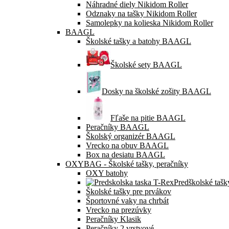
Náhradné diely Nikidom Roller
Odznaky na tašky Nikidom Roller
Samolepky na kolieska Nikidom Roller
BAAGL
Školské tašky a batohy BAAGL
Školské sety BAAGL
Dosky na školské zošity BAAGL
Fľaše na pitie BAAGL
Peračníky BAAGL
Školský organizér BAAGL
Vrecko na obuv BAAGL
Box na desiatu BAAGL
OXYBAG - Školské tašky, peračníky
OXY batohy
Predškolské tašk
Školské tašky pre prvákov
Športovné vaky na chrbát
Vrecko na prezúvky
Peračníky Klasik
Peračníky 2 vrstvové