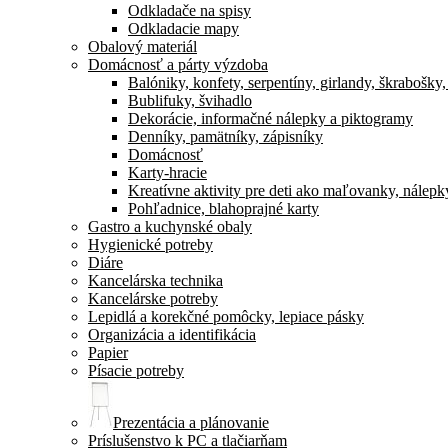
Odkladače na spisy
Odkladacie mapy
Obalový materiál
Domácnosť a párty výzdoba
Balóniky, konfety, serpentíny, girlandy, škrabošky
Bublifuky, švihadlo
Dekorácie, informačné nálepky a piktogramy
Denníky, pamätníky, zápisníky
Domácnosť
Karty-hracie
Kreatívne aktivity pre deti ako maľovanky, nálepk
Pohľadnice, blahoprajné karty
Gastro a kuchynské obaly
Hygienické potreby
Diáre
Kancelárska technika
Kancelárske potreby
Lepidlá a korekčné pomôcky, lepiace pásky
Organizácia a identifikácia
Papier
Písacie potreby
Prezentácia a plánovanie
Príslušenstvo k PC a tlačiarňam