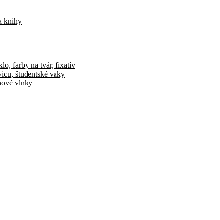
a knihy
o, farby na tvár, fixatív
vicu, študentské vaky
ónové vlnky