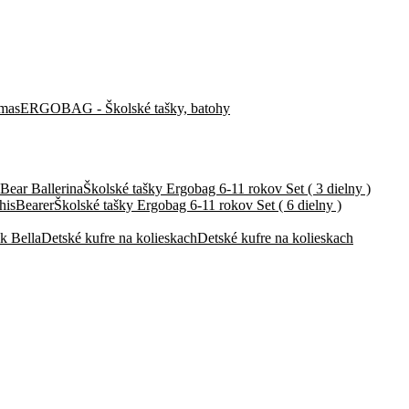
ERGOBAG - Školské tašky, batohy
Školské tašky Ergobag 6-11 rokov Set ( 3 dielny )
Školské tašky Ergobag 6-11 rokov Set ( 6 dielny )
Detské kufre na kolieskach
Detské kufre na kolieskach