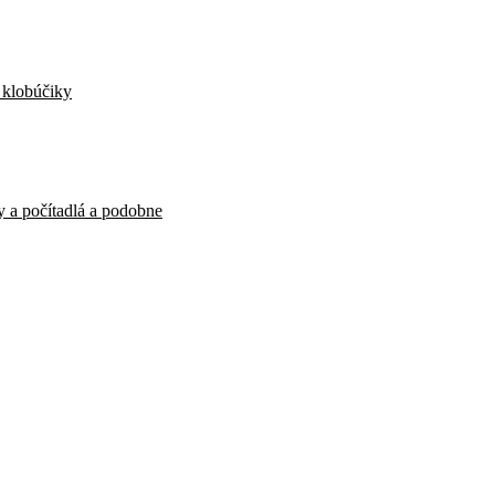
, klobúčiky
y a počítadlá a podobne