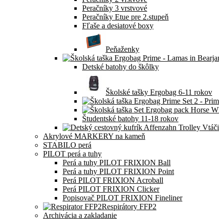
Peračníky 3 vrstvové
Peračníky Etue pre 2.stupeň
Fľaše a desiatové boxy
Peňaženky
Detské batohy do škôlky
Školské tašky Ergobag 6-11 rokov
Študentské batohy 11-18 rokov
Akrylové MARKERY na kameň
STABILO perá
PILOT perá a tuhy
Perá a tuhy PILOT FRIXION Ball
Perá a tuhy PILOT FRIXION Point
Perá PILOT FRIXION Acroball
Perá PILOT FRIXION Clicker
Popisovač PILOT FRIXION Fineliner
Respirátory FFP2
Archivácia a zakladanie