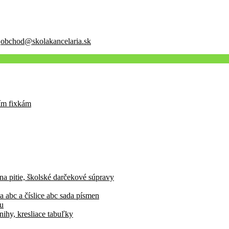
:
obchod@skolakancelaria.sk
cím fixkám
 na pitie, školské darčekové súpravy
a abc a číslice abc sada písmen
vu
nihy, kresliace tabuľky