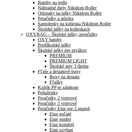
Batohy na jedlo
Náhradné diely Nikidom Roller
Odznaky na tašky Nikidom Roller
Peračníky a púzdra
Samolepky na kolieska Nikidom Roller
Školské tašky na kolieskach
OXYBAG – Školské tašky, peračníky
OXY batohy
Predškolské tašky
Školské tašky pre prvákov
PREMIUM
PREMIUM LIGHT
Školské sety 3 dielne
Fľaše a desiatové boxy
Boxy na desiatu
Fľašky
Kufrík PP se zámkom
Peňaženky
Peračníky 2 vrstvové
Peračníky 3 vrstvové
Peračníky Etue pre 2.stupeň
Etue guľaté
Etue jumbo
Etue komfort
Etue oxybag