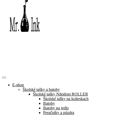
E-shop
Školské tašky a batohy
Školské tašky Nikidom ROLLER
Školské tašky na kolieskach
Batohy
Batohy na jedlo
Peračníky a púzdra