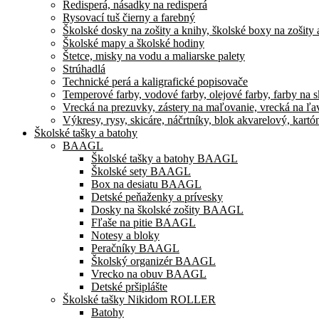
Redisperá, násadky na redisperá
Rysovací tuš čierny a farebný
Školské dosky na zošity a knihy, školské boxy na zošity 
Školské mapy a školské hodiny
Štetce, misky na vodu a maliarske palety
Strúhadlá
Technické perá a kaligrafické popisovače
Temperové farby, vodové farby, olejové farby, farby na skl
Vrecká na prezuvky, zástery na maľovanie, vrecká na ľa
Výkresy, rysy, skicáre, náčrtníky, blok akvarelový, kart
Školské tašky a batohy
BAAGL
Školské tašky a batohy BAAGL
Školské sety BAAGL
Box na desiatu BAAGL
Detské peňaženky a prívesky
Dosky na školské zošity BAAGL
Fľaše na pitie BAAGL
Notesy a bloky
Peračníky BAAGL
Školský organizér BAAGL
Vrecko na obuv BAAGL
Detské pršiplášte
Školské tašky Nikidom ROLLER
Batohy