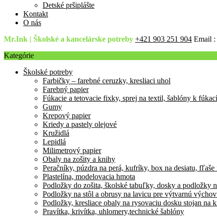
Detské pršiplášte
Kontakt
O nás
Mr.Ink | Školské a kancelárske potreby
+421 903 251 904
Email 
Kategórie
Školské potreby
Farbičky – farebné ceruzky, kresliaci uhol
Farebný papier
Fúkacie a tetovacie fixky, sprej na textil, šablóny k fúka
Gumy
Krepový papier
Kriedy a pastely olejové
Kružidlá
Lepidlá
Milimetrový papier
Obaly na zošity a knihy
Peračníky, púzdra na perá, kufríky, box na desiatu, fľaše
Plastelína, modelovacia hmota
Podložky do zošita, školské tabuľky, dosky a podložky n
Podložky na stôl a obrusy na lavicu pre výtvarnú výcho
Podložky, kresliace obaly na rysovaciu dosku stojan na k
Pravítka, krivítka, uhlomery,technické šablóny