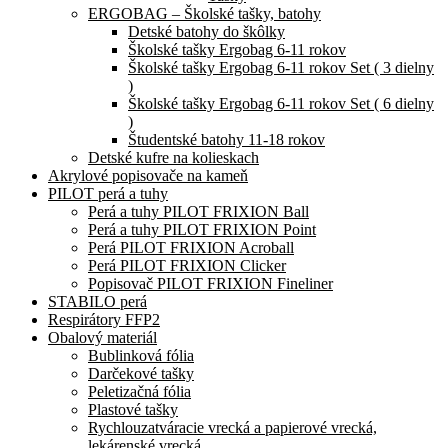
ERGOBAG – Školské tašky, batohy
Detské batohy do škôlky
Školské tašky Ergobag 6-11 rokov
Školské tašky Ergobag 6-11 rokov Set ( 3 dielny
)
Školské tašky Ergobag 6-11 rokov Set ( 6 dielny
)
Študentské batohy 11-18 rokov
Detské kufre na kolieskach
Akrylové popisovače na kameň
PILOT perá a tuhy
Perá a tuhy PILOT FRIXION Ball
Perá a tuhy PILOT FRIXION Point
Perá PILOT FRIXION Acroball
Perá PILOT FRIXION Clicker
Popisovač PILOT FRIXION Fineliner
STABILO perá
Respirátory FFP2
Obalový materiál
Bublinková fólia
Darčekové tašky
Peletizačná fólia
Plastové tašky
Rychlouzatváracie vrecká a papierové vrecká,
lekárenské vrecká