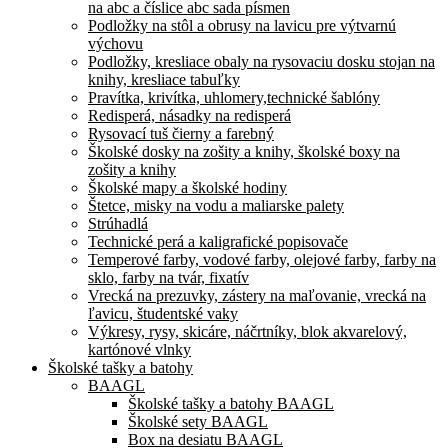
na abc a číslice abc sada písmen
Podložky na stôl a obrusy na lavicu pre výtvarnú
výchovu
Podložky, kresliace obaly na rysovaciu dosku stojan na
knihy, kresliace tabuľky
Pravítka, krivítka, uhlomery,technické šablóny
Redisperá, násadky na redisperá
Rysovací tuš čierny a farebný
Školské dosky na zošity a knihy, školské boxy na
zošity a knihy
Školské mapy a školské hodiny
Štetce, misky na vodu a maliarske palety
Strúhadlá
Technické perá a kaligrafické popisovače
Temperové farby, vodové farby, olejové farby, farby na
sklo, farby na tvár, fixatív
Vrecká na prezuvky, zástery na maľovanie, vrecká na
ľavicu, študentské vaky
Výkresy, rysy, skicáre, náčrtníky, blok akvarelový,
kartónové vlnky
Školské tašky a batohy
BAAGL
Školské tašky a batohy BAAGL
Školské sety BAAGL
Box na desiatu BAAGL