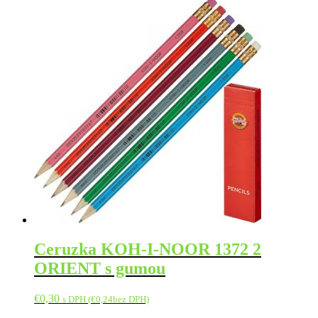
trojhranná
Ceruzka KOH-I-NOOR 1372 2
ORIENT s gumou
€
0,30
s DPH (
€
0,24
bez DPH)