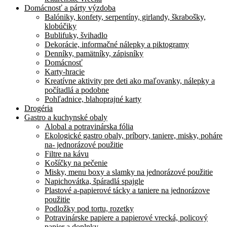
Domácnosť a párty výzdoba
Balóniky, konfety, serpentíny, girlandy, škrabošky,
klobúčiky
Bublifuky, švihadlo
Dekorácie, informačné nálepky a piktogramy
Denníky, pamätníky, zápisníky
Domácnosť
Karty-hracie
Kreatívne aktivity pre deti ako maľovanky, nálepky a
počítadlá a podobne
Pohľadnice, blahoprajné karty
Drogéria
Gastro a kuchynské obaly
Alobal a potravinárska fólia
Ekologické gastro obaly, príbory, taniere, misky, poháre
na- jednorázové použitie
Filtre na kávu
Košíčky na pečenie
Misky, menu boxy a slamky na jednorázové použitie
Napichovátka, špáradlá spajgle
Plastové a-papierové tácky a taniere na jednorázove
použitie
Podložky pod tortu, rozetky
Potravinárske papiere a papierové vrecká, policový
papier a doplnky