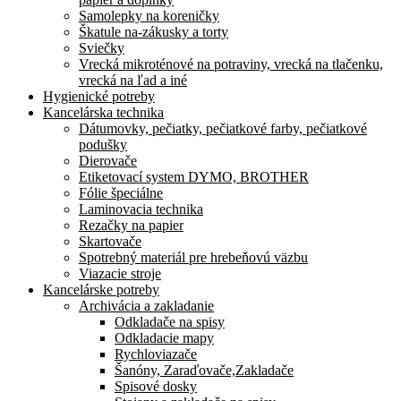
Samolepky na koreničky
Škatule na-zákusky a torty
Sviečky
Vrecká mikroténové na potraviny, vrecká na tlačenku,
vrecká na ľad a iné
Hygienické potreby
Kancelárska technika
Dátumovky, pečiatky, pečiatkové farby, pečiatkové
podušky
Dierovače
Etiketovací system DYMO, BROTHER
Fólie špeciálne
Laminovacia technika
Rezačky na papier
Skartovače
Spotrebný materiál pre hrebeňovú väzbu
Viazacie stroje
Kancelárske potreby
Archivácia a zakladanie
Odkladače na spisy
Odkladacie mapy
Rychloviazače
Šanóny, Zaraďovače,Zakladače
Spisové dosky