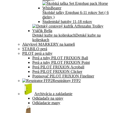
Školské tašky Ergobag 6-11 rokov Set ( 6
dielny )
Študentské batohy 11-18 rokov
Detské kufre na kolieskach
Detské kufre na
kolieskach
Akrylové MARKERY na kameň
STABILO perá
PILOT perá a tuhy
Perá a tuhy PILOT FRIXION Ball
Perá a tuhy PILOT FRIXION Point
Perá PILOT FRIXION Acroball
Perá PILOT FRIXION Clicker
Popisovač PILOT FRIXION Fineliner
Respirátory FFP2
Archivácia a zakladanie
Odkladače na spisy
Odkladacie mapy