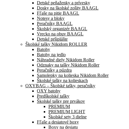
Detské peňaženky a prívesky
Dosky na školské zošity BAAGL
Fľaše na pitie BAAGL
Notesy a bloky
Peračníky BAAGL
Školský organizér BAAGL
Vrecko na obuv BAAGL
Detské pršiplášte
Školské tašky Nikidom ROLLER
Batohy
Batohy na jedlo
Náhradné diely Nikidom Roller
Odznaky na tašky Nikidom Roller
Peračníky a púzdra
Samolepky na kolieska Nikidom Roller
Školské tašky na kolieskach
OXYBAG – Školské tašky, peračníky
OXY batohy
Predškolské tašky
Školské tašky pre prvákov
PREMIUM
PREMIUM LIGHT
Školské sety 3 dielne
Fľaše a desiatové boxy
Boxy na desiatu