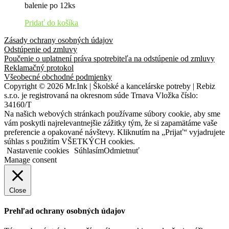
balenie po 12ks
Pridať do košíka
Zásady ochrany osobných údajov
Odstúpenie od zmluvy
Poučenie o uplatnení práva spotrebiteľa na odstúpenie od zmluvy
Reklamačný protokol
Všeobecné obchodné podmienky
Copyright © 2026 Mr.Ink | Školské a kancelárske potreby | Rebiz
s.r.o. je registrovaná na okresnom súde Trnava Vložka číslo:
34160/T
Na našich webových stránkach používame súbory cookie, aby sme
vám poskytli najrelevantnejšie zážitky tým, že si zapamätáme vaše
preferencie a opakované návštevy. Kliknutím na „Prijať“ vyjadrujete
súhlas s použitím VŠETKÝCH cookies.
Nastavenie cookies
Súhlasím
Odmietnuť
Manage consent
Close
Prehľad ochrany osobných údajov