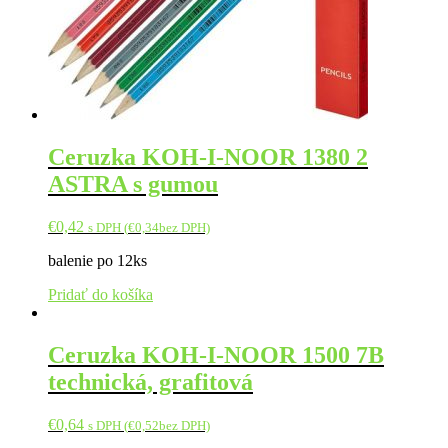
Ceruzka KOH-I-NOOR 1380 2
ASTRA s gumou
€
0,42
s DPH (
€
0,34
bez DPH)
balenie po 12ks
Pridať do košíka
Ceruzka KOH-I-NOOR 1500 7B
technická, grafitová
€
0,64
s DPH (
€
0,52
bez DPH)