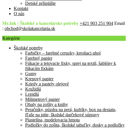
Detské pršiplášte
Kontakt
O nás
Mr.Ink | Školské a kancelárske potreby
+421 903 251 904
Email
:
obchod@skolakancelaria.sk
Kategórie
Školské potreby
Farbičky – farebné ceruzky, kresliaci uhol
Farebný papier
Fúkacie a tetovacie fixky, sprej na textil, šablóny k
fúkacím fixkám
Gumy
Krepový papier
Kriedy a pastely olejové
Kružidlá
Lepidlá
Milimetrový papier
Obaly na zošity a knihy
Peračníky, púzdra na perá, kufríky, box na desiatu,
fľaše na pitie, školské darčekové súpravy
Plastelína, modelovacia hmota
Podložky do zošita, školské tabuľky, dosky a podložky