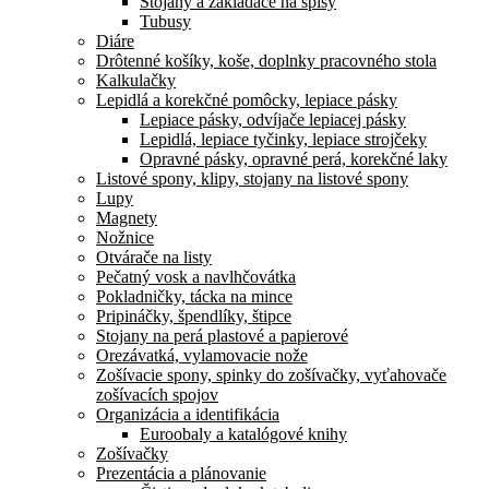
Stojany a zakladače na spisy
Tubusy
Diáre
Drôtenné košíky, koše, doplnky pracovného stola
Kalkulačky
Lepidlá a korekčné pomôcky, lepiace pásky
Lepiace pásky, odvíjače lepiacej pásky
Lepidlá, lepiace tyčinky, lepiace strojčeky
Opravné pásky, opravné perá, korekčné laky
Listové spony, klipy, stojany na listové spony
Lupy
Magnety
Nožnice
Otvárače na listy
Pečatný vosk a navlhčovátka
Pokladničky, tácka na mince
Pripináčky, špendlíky, štipce
Stojany na perá plastové a papierové
Orezávatká, vylamovacie nože
Zošívacie spony, spinky do zošívačky, vyťahovače
zošívacích spojov
Organizácia a identifikácia
Euroobaly a katalógové knihy
Zošívačky
Prezentácia a plánovanie