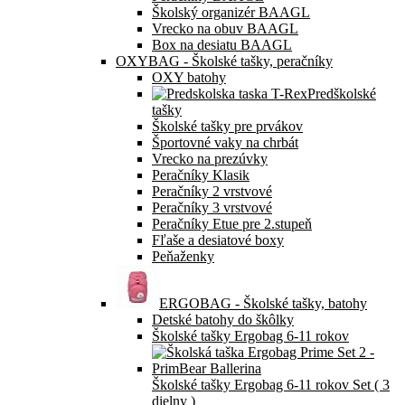
Školský organizér BAAGL
Vrecko na obuv BAAGL
Box na desiatu BAAGL
OXYBAG - Školské tašky, peračníky
OXY batohy
Predškolské
tašky
Školské tašky pre prvákov
Športovné vaky na chrbát
Vrecko na prezúvky
Peračníky Klasik
Peračníky 2 vrstvové
Peračníky 3 vrstvové
Peračníky Etue pre 2.stupeň
Fľaše a desiatové boxy
Peňaženky
ERGOBAG - Školské tašky, batohy
Detské batohy do škôlky
Školské tašky Ergobag 6-11 rokov
Školské tašky Ergobag 6-11 rokov Set ( 3
dielny )