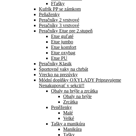
Fľašky
Kufrík PP se zámkom
Peňaženky
Peračníky 2 vrstvové
Peračníky 3 vrstvové
Peračníky Etue pre 2.stupeň
Etue guľaté
Etue jumbo
Etue komfort
Etue oxybag
Etue PU
Peračníky Klasik
Športovné vaky na chrbát
Vrecko na prezúvky
Módní doplňky OXYLADY Pripravujeme
Nenakupovať v sekcii!!
Obaly na brýle a zrcátka
Obaly na brýle
Zrcátka
Peněženky
Malé
Velké
Tašky a manikúra
Manikúra
Tašky