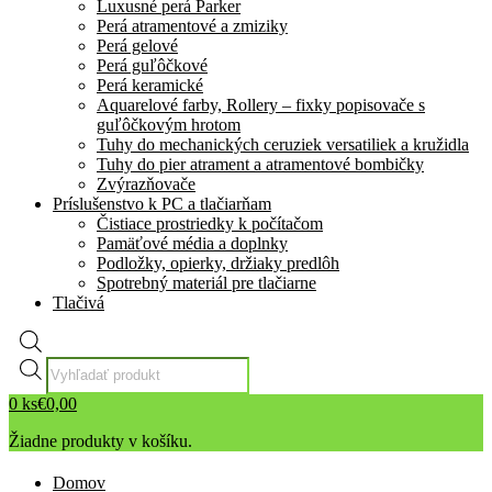
Luxusné perá Parker
Perá atramentové a zmiziky
Perá gelové
Perá guľôčkové
Perá keramické
Aquarelové farby, Rollery – fixky popisovače s
guľôčkovým hrotom
Tuhy do mechanických ceruziek versatiliek a kružidla
Tuhy do pier atrament a atramentové bombičky
Zvýrazňovače
Príslušenstvo k PC a tlačiarňam
Čistiace prostriedky k počítačom
Pamäťové média a doplnky
Podložky, opierky, držiaky predlôh
Spotrebný materiál pre tlačiarne
Tlačivá
Products
search
0
ks
€
0,00
Žiadne produkty v košíku.
Domov