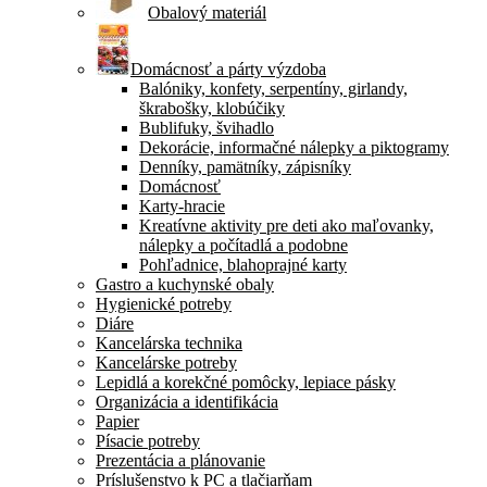
Obalový materiál
Domácnosť a párty výzdoba
Balóniky, konfety, serpentíny, girlandy,
škrabošky, klobúčiky
Bublifuky, švihadlo
Dekorácie, informačné nálepky a piktogramy
Denníky, pamätníky, zápisníky
Domácnosť
Karty-hracie
Kreatívne aktivity pre deti ako maľovanky,
nálepky a počítadlá a podobne
Pohľadnice, blahoprajné karty
Gastro a kuchynské obaly
Hygienické potreby
Diáre
Kancelárska technika
Kancelárske potreby
Lepidlá a korekčné pomôcky, lepiace pásky
Organizácia a identifikácia
Papier
Písacie potreby
Prezentácia a plánovanie
Príslušenstvo k PC a tlačiarňam