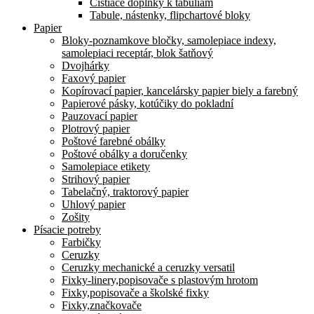
Čistiace doplnky k tabuliam
Tabule, nástenky, flipchartové bloky
Papier
Bloky-poznamkove bločky, samolepiace indexy,
samolepiaci receptár, blok šatňový
Dvojhárky
Faxový papier
Kopírovací papier, kancelársky papier biely a farebný
Papierové pásky, kotúčiky do pokladní
Pauzovací papier
Plotrový papier
Poštové farebné obálky
Poštové obálky a doručenky
Samolepiace etikety
Strihový papier
Tabelačný, traktorový papier
Uhlový papier
Zošity
Písacie potreby
Farbičky
Ceruzky
Ceruzky mechanické a ceruzky versatil
Fixky-linery,popisovače s plastovým hrotom
Fixky,popisovače a školské fixky
Fixky,značkovače