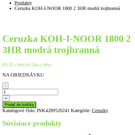
Produkty
Ceruzka KOH-I-NOOR 1800 2 3HR modrá trojhranná
Ceruzka KOH-I-NOOR 1800 2
3HR modrá trojhranná
€
0,35
s DPH (
€
0,28
bez DPH)
NA OBJEDNÁVKU
-
množstvo
Ceruzka
+
KOH-
Pridať do košíka
I-
Katalógové číslo:
INK4289520241
Kategórie:
Ceruzky
NOOR
1800
Súvisiace produkty
2
3HR
modrá