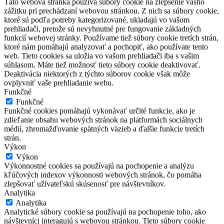
Táto webová stránka používa súbory cookie na zlepšenie vášho
zážitku pri prechádzaní webovou stránkou. Z nich sa súbory cookie,
ktoré sú podľa potreby kategorizované, ukladajú vo vašom
prehliadači, pretože sú nevyhnutné pre fungovanie základných
funkcií webovej stránky. Používame tiež súbory cookie tretích strán,
ktoré nám pomáhajú analyzovať a pochopiť, ako používate tento
web. Tieto cookies sa uložia vo vašom prehliadači iba s vašim
súhlasom. Máte tiež možnosť tieto súbory cookie deaktivovať.
Deaktivácia niektorých z týchto súborov cookie však môže
ovplyvniť vaše prehliadanie webu.
Funkčné
Funkčné
Funkčné cookies pomáhajú vykonávať určité funkcie, ako je
zdieľanie obsahu webových stránok na platformách sociálnych
médií, zhromažďovanie spätných väzieb a ďalšie funkcie tretích
strán.
Výkon
Výkon
Výkonnostné cookies sa používajú na pochopenie a analýzu
kľúčových indexov výkonnosti webových stránok, čo pomáha
zlepšovať užívateľskú skúsenosť pre návštevníkov.
Analytika
Analytika
Analytické súbory cookie sa používajú na pochopenie toho, ako
návštevníci interagujú s webovou stránkou. Tieto súbory cookie