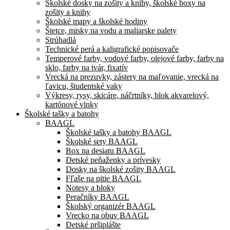
Školské dosky na zošity a knihy, školské boxy na
zošity a knihy
Školské mapy a školské hodiny
Štetce, misky na vodu a maliarske palety
Strúhadlá
Technické perá a kaligrafické popisovače
Temperové farby, vodové farby, olejové farby, farby na
sklo, farby na tvár, fixatív
Vrecká na prezuvky, zástery na maľovanie, vrecká na
ľavicu, študentské vaky
Výkresy, rysy, skicáre, náčrtníky, blok akvarelový,
kartónové vlnky
Školské tašky a batohy
BAAGL
Školské tašky a batohy BAAGL
Školské sety BAAGL
Box na desiatu BAAGL
Detské peňaženky a prívesky
Dosky na školské zošity BAAGL
Fľaše na pitie BAAGL
Notesy a bloky
Peračníky BAAGL
Školský organizér BAAGL
Vrecko na obuv BAAGL
Detské pršiplášte