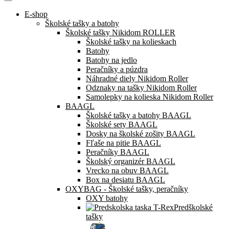
E-shop
Školské tašky a batohy
Školské tašky Nikidom ROLLER
Školské tašky na kolieskach
Batohy
Batohy na jedlo
Peračníky a púzdra
Náhradné diely Nikidom Roller
Odznaky na tašky Nikidom Roller
Samolepky na kolieska Nikidom Roller
BAAGL
Školské tašky a batohy BAAGL
Školské sety BAAGL
Dosky na školské zošity BAAGL
Fľaše na pitie BAAGL
Peračníky BAAGL
Školský organizér BAAGL
Vrecko na obuv BAAGL
Box na desiatu BAAGL
OXYBAG - Školské tašky, peračníky
OXY batohy
Predškolské
tašky