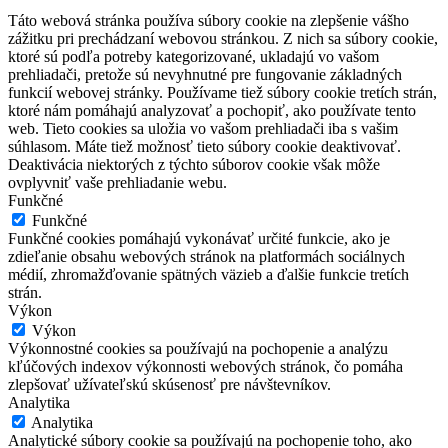
Táto webová stránka používa súbory cookie na zlepšenie vášho
zážitku pri prechádzaní webovou stránkou. Z nich sa súbory cookie,
ktoré sú podľa potreby kategorizované, ukladajú vo vašom
prehliadači, pretože sú nevyhnutné pre fungovanie základných
funkcií webovej stránky. Používame tiež súbory cookie tretích strán,
ktoré nám pomáhajú analyzovať a pochopiť, ako používate tento
web. Tieto cookies sa uložia vo vašom prehliadači iba s vašim
súhlasom. Máte tiež možnosť tieto súbory cookie deaktivovať.
Deaktivácia niektorých z týchto súborov cookie však môže
ovplyvniť vaše prehliadanie webu.
Funkčné
Funkčné
Funkčné cookies pomáhajú vykonávať určité funkcie, ako je
zdieľanie obsahu webových stránok na platformách sociálnych
médií, zhromažďovanie spätných väzieb a ďalšie funkcie tretích
strán.
Výkon
Výkon
Výkonnostné cookies sa používajú na pochopenie a analýzu
kľúčových indexov výkonnosti webových stránok, čo pomáha
zlepšovať užívateľskú skúsenosť pre návštevníkov.
Analytika
Analytika
Analytické súbory cookie sa používajú na pochopenie toho, ako