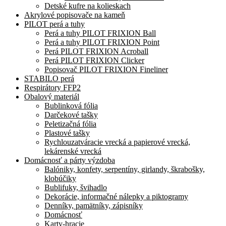
Detské kufre na kolieskach
Akrylové popisovače na kameň
PILOT perá a tuhy
Perá a tuhy PILOT FRIXION Ball
Perá a tuhy PILOT FRIXION Point
Perá PILOT FRIXION Acroball
Perá PILOT FRIXION Clicker
Popisovač PILOT FRIXION Fineliner
STABILO perá
Respirátory FFP2
Obalový materiál
Bublinková fólia
Darčekové tašky
Peletizačná fólia
Plastové tašky
Rychlouzatváracie vrecká a papierové vrecká,
lekárenské vrecká
Domácnosť a párty výzdoba
Balóniky, konfety, serpentíny, girlandy, škrabošky,
klobúčiky
Bublifuky, švihadlo
Dekorácie, informačné nálepky a piktogramy
Denníky, pamätníky, zápisníky
Domácnosť
Karty-hracie