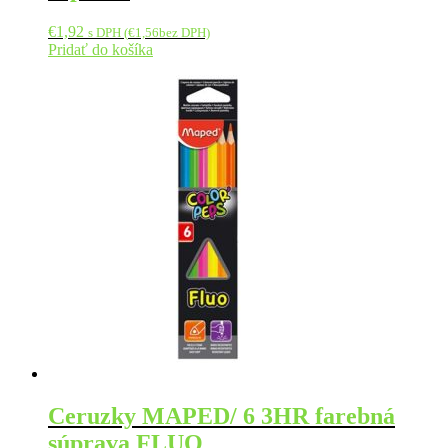
€
1,92
s DPH (
€
1,56
bez DPH)
Pridať do košíka
Ceruzky MAPED/ 6 3HR farebná
súprava FLUO