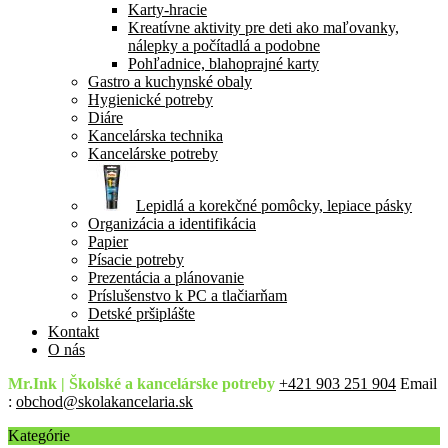
Karty-hracie
Kreatívne aktivity pre deti ako maľovanky,
nálepky a počítadlá a podobne
Pohľadnice, blahoprajné karty
Gastro a kuchynské obaly
Hygienické potreby
Diáre
Kancelárska technika
Kancelárske potreby
Lepidlá a korekčné pomôcky, lepiace pásky
Organizácia a identifikácia
Papier
Písacie potreby
Prezentácia a plánovanie
Príslušenstvo k PC a tlačiarňam
Detské pršiplášte
Kontakt
O nás
Mr.Ink | Školské a kancelárske potreby
+421 903 251 904
Email
:
obchod@skolakancelaria.sk
Kategórie