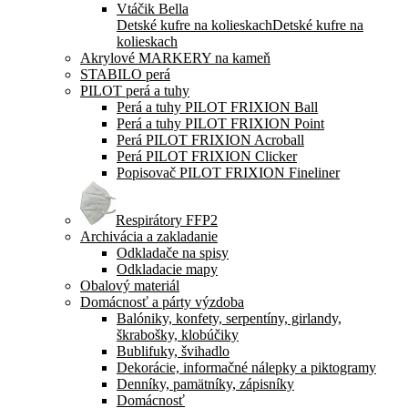
Detské kufre na kolieskach
Detské kufre na
kolieskach
Akrylové MARKERY na kameň
STABILO perá
PILOT perá a tuhy
Perá a tuhy PILOT FRIXION Ball
Perá a tuhy PILOT FRIXION Point
Perá PILOT FRIXION Acroball
Perá PILOT FRIXION Clicker
Popisovač PILOT FRIXION Fineliner
Respirátory FFP2
Archivácia a zakladanie
Odkladače na spisy
Odkladacie mapy
Obalový materiál
Domácnosť a párty výzdoba
Balóniky, konfety, serpentíny, girlandy,
škrabošky, klobúčiky
Bublifuky, švihadlo
Dekorácie, informačné nálepky a piktogramy
Denníky, pamätníky, zápisníky
Domácnosť