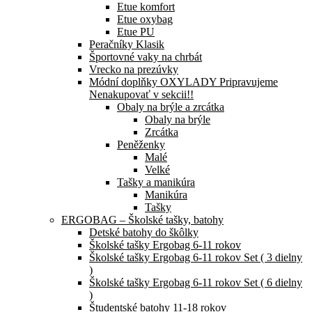
Etue komfort
Etue oxybag
Etue PU
Peračníky Klasik
Športovné vaky na chrbát
Vrecko na prezúvky
Módní doplňky OXYLADY Pripravujeme
Nenakupovať v sekcii!!
Obaly na brýle a zrcátka
Obaly na brýle
Zrcátka
Peněženky
Malé
Velké
Tašky a manikúra
Manikúra
Tašky
ERGOBAG – Školské tašky, batohy
Detské batohy do škôlky
Školské tašky Ergobag 6-11 rokov
Školské tašky Ergobag 6-11 rokov Set ( 3 dielny
)
Školské tašky Ergobag 6-11 rokov Set ( 6 dielny
)
Študentské batohy 11-18 rokov