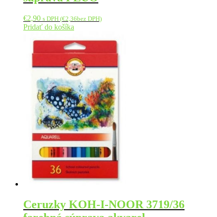
€
2,90
s DPH (
€
2,36
bez DPH)
Pridať do košíka
Ceruzky KOH-I-NOOR 3719/36