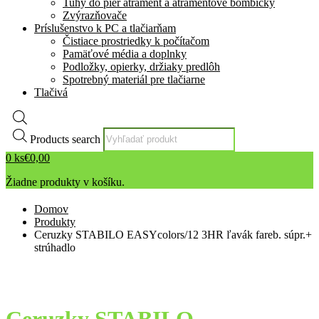
Tuhy do pier atrament a atramentové bombičky
Zvýrazňovače
Príslušenstvo k PC a tlačiarňam
Čistiace prostriedky k počítačom
Pamäťové média a doplnky
Podložky, opierky, držiaky predlôh
Spotrebný materiál pre tlačiarne
Tlačivá
Products search
0
ks
€
0,00
Žiadne produkty v košíku.
Domov
Produkty
Ceruzky STABILO EASYcolors/12 3HR ľavák fareb. súpr.+
strúhadlo