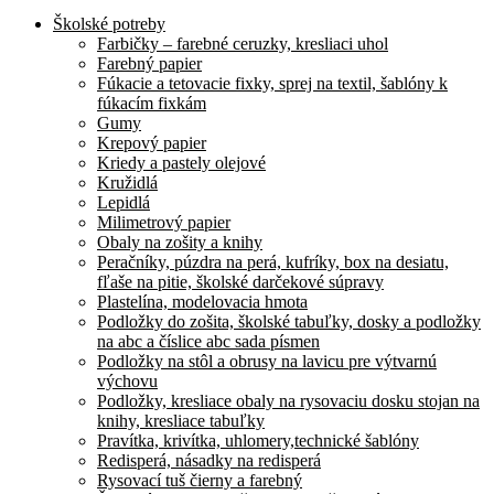
Školské potreby
Farbičky – farebné ceruzky, kresliaci uhol
Farebný papier
Fúkacie a tetovacie fixky, sprej na textil, šablóny k
fúkacím fixkám
Gumy
Krepový papier
Kriedy a pastely olejové
Kružidlá
Lepidlá
Milimetrový papier
Obaly na zošity a knihy
Peračníky, púzdra na perá, kufríky, box na desiatu,
fľaše na pitie, školské darčekové súpravy
Plastelína, modelovacia hmota
Podložky do zošita, školské tabuľky, dosky a podložky
na abc a číslice abc sada písmen
Podložky na stôl a obrusy na lavicu pre výtvarnú
výchovu
Podložky, kresliace obaly na rysovaciu dosku stojan na
knihy, kresliace tabuľky
Pravítka, krivítka, uhlomery,technické šablóny
Redisperá, násadky na redisperá
Rysovací tuš čierny a farebný