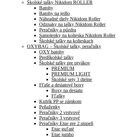
Školské tašky Nikidom ROLLER
Batohy
Batohy na jedlo
Náhradné diely Nikidom Roller
Odznaky na tašky Nikidom Roller
Peračníky a púzdra
Samolepky na kolieska Nikidom Roller
Školské tašky na kolieskach
OXYBAG – Školské tašky, peračníky
OXY batohy
Predškolské tašky
Školské tašky pre prvákov
PREMIUM
PREMIUM LIGHT
Školské sety 3 dielne
Fľaše a desiatové boxy
Boxy na desiatu
Fľašky
Kufrík PP se zámkom
Peňaženky
Peračníky 2 vrstvové
Peračníky 3 vrstvové
Peračníky Etue pre 2.stupeň
Etue guľaté
Etue jumbo