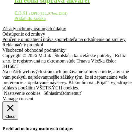
farebná súprava akvarel
€
13,61
s DPH (
€
11,07
bez DPH)
Pridať do košíka
Zásady ochrany osobných údajov
Odstúpenie od zmluvy
Poučenie o uplatnení práva spotrebiteľa na odstúpenie od zmluvy
Reklamačný protokol
Všeobecné obchodné podmienky
Copyright © 2026 Mr.Ink | Školské a kancelárske potreby | Rebiz
s.r.o. je registrovaná na okresnom súde Trnava Vložka číslo:
34160/T
Na našich webových stránkach používame súbory cookie, aby sme
vám poskytli najrelevantnejšie zážitky tým, že si zapamätáme vaše
preferencie a opakované návštevy. Kliknutím na „Prijať“ vyjadrujete
súhlas s použitím VŠETKÝCH cookies.
Nastavenie cookies
Súhlasím
Odmietnuť
Manage consent
Close
Prehľad ochrany osobných údajov