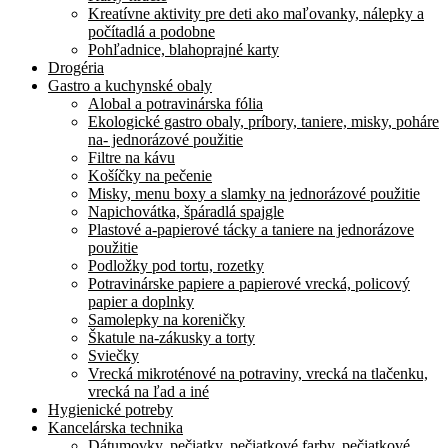
Kreatívne aktivity pre deti ako maľovanky, nálepky a
počítadlá a podobne
Pohľadnice, blahoprajné karty
Drogéria
Gastro a kuchynské obaly
Alobal a potravinárska fólia
Ekologické gastro obaly, príbory, taniere, misky, poháre
na- jednorázové použitie
Filtre na kávu
Košíčky na pečenie
Misky, menu boxy a slamky na jednorázové použitie
Napichovátka, špáradlá spajgle
Plastové a-papierové tácky a taniere na jednorázove
použitie
Podložky pod tortu, rozetky
Potravinárske papiere a papierové vrecká, policový
papier a doplnky
Samolepky na koreničky
Škatule na-zákusky a torty
Sviečky
Vrecká mikroténové na potraviny, vrecká na tlačenku,
vrecká na ľad a iné
Hygienické potreby
Kancelárska technika
Dátumovky, pečiatky, pečiatkové farby, pečiatkové