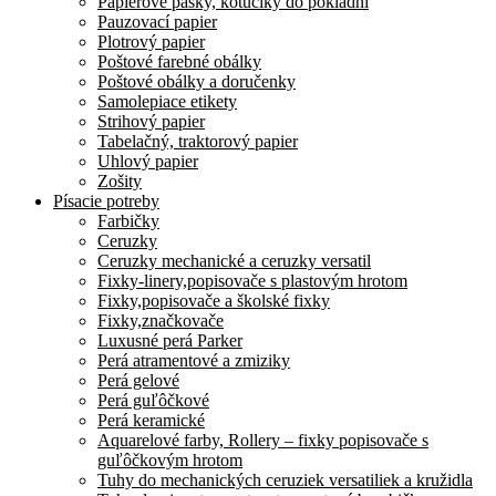
Papierové pásky, kotúčiky do pokladní
Pauzovací papier
Plotrový papier
Poštové farebné obálky
Poštové obálky a doručenky
Samolepiace etikety
Strihový papier
Tabelačný, traktorový papier
Uhlový papier
Zošity
Písacie potreby
Farbičky
Ceruzky
Ceruzky mechanické a ceruzky versatil
Fixky-linery,popisovače s plastovým hrotom
Fixky,popisovače a školské fixky
Fixky,značkovače
Luxusné perá Parker
Perá atramentové a zmiziky
Perá gelové
Perá guľôčkové
Perá keramické
Aquarelové farby, Rollery – fixky popisovače s
guľôčkovým hrotom
Tuhy do mechanických ceruziek versatiliek a kružidla