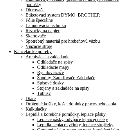
podušky
Dierovače
Etiketovací system DYMO, BROTHER
Fólie špeciálne
Laminovacia technika
Rezačky na papier
Skartovače
Spotrebný materiál pre hrebeňovú väzbu
Viazacie stroje
Kancelárske potreby
Archivácia a zakladanie
Odkladače na spisy
Odkladacie mapy
Rychloviazače
Šanóny, Zaraďovače,Zakladače
Spisové dosky
Stojany a zakladače na spisy
Tubusy
Diáre
Drôtenné košíky, koše, doplnky pracovného stola
Kalkulačky
Lepidlá a korekčné pomôcky, lepiace pásky
Lepiace pásky, odvíjače lepiacej pásky
Lepidlá, lepiace tyčinky, lepiace strojčeky
Opravné pásky, opravné perá, korekčné laky