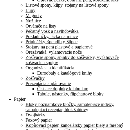
Listové spony, klipy, stojany na listové spony
Lupy
Magnety
Nožnice
Otvárače na listy
Pečatný vosk a navlhčovátka
Pokladničky, tácka na mince
Pripináčky, špendlíky, štipce
Stojany na perá plastové a papierové
Orezávatká, vylamovacie nože
Zošívacie spony, spinky do zošívačky, vyťahovače
zošívacích spojov
Organizácia a identifikácia
Euroobaly a katalógové knihy
Zošívačky
Prezentácia a plánovanie
Čistiace doplnky k tabuliam
Tabule, nástenky, flipchartové bloky
Papier
Bloky-poznamkove bločky, samolepiace indexy,
samolepiaci receptár, blok šatňový
Dvojhárky
Faxový papier
Kopírovací papier, kancelársky papier biely a farebný