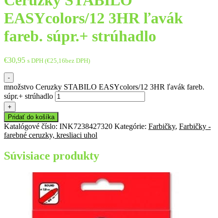
Ceruzky STABILO
EASYcolors/12 3HR ľavák
fareb. súpr.+ strúhadlo
€
30,95
s DPH (
€
25,16
bez DPH)
-
množstvo Ceruzky STABILO EASYcolors/12 3HR ľavák fareb.
súpr.+ strúhadlo
+
Pridať do košíka
Katalógové číslo:
INK7238427320
Kategórie:
Farbičky
,
Farbičky -
farebné ceruzky, kresliaci uhol
Súvisiace produkty