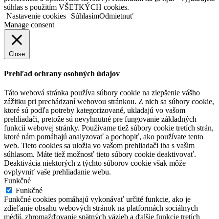
súhlas s použitím VŠETKÝCH cookies.
Nastavenie cookies
Súhlasím
Odmietnuť
Manage consent
Close
Prehľad ochrany osobných údajov
Táto webová stránka používa súbory cookie na zlepšenie vášho
zážitku pri prechádzaní webovou stránkou. Z nich sa súbory cookie,
ktoré sú podľa potreby kategorizované, ukladajú vo vašom
prehliadači, pretože sú nevyhnutné pre fungovanie základných
funkcií webovej stránky. Používame tiež súbory cookie tretích strán,
ktoré nám pomáhajú analyzovať a pochopiť, ako používate tento
web. Tieto cookies sa uložia vo vašom prehliadači iba s vašim
súhlasom. Máte tiež možnosť tieto súbory cookie deaktivovať.
Deaktivácia niektorých z týchto súborov cookie však môže
ovplyvniť vaše prehliadanie webu.
Funkčné
Funkčné
Funkčné cookies pomáhajú vykonávať určité funkcie, ako je
zdieľanie obsahu webových stránok na platformách sociálnych
médií, zhromažďovanie spätných väzieb a ďalšie funkcie tretích