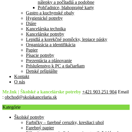
nálepky a počítadlá a podobne
Pohľadnice, blahoprajné karty
Gastro a kuchynské obaly
Hygienické potreby
Diáre
Kancelárska technika
Kancelárske potreby
Lepidlá a korekčné pomôcky, lepiace pásky
Organizácia a identifikácia
Papier
Písacie potreby
Prezentácia a plánovanie
Príslušenstvo k PC a tlačiarňam
Detské pršiplášte
Kontakt
O nás
Mr.Ink | Školské a kancelárske potreby
+421 903 251 904
Email
:
obchod@skolakancelaria.sk
Kategórie
Školské potreby
Farbičky – farebné ceruzky, kresliaci uhol
Farebný papier