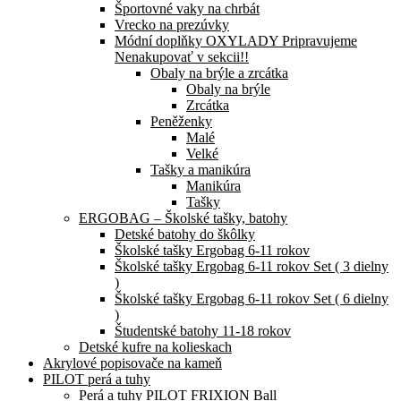
Športovné vaky na chrbát
Vrecko na prezúvky
Módní doplňky OXYLADY Pripravujeme
Nenakupovať v sekcii!!
Obaly na brýle a zrcátka
Obaly na brýle
Zrcátka
Peněženky
Malé
Velké
Tašky a manikúra
Manikúra
Tašky
ERGOBAG – Školské tašky, batohy
Detské batohy do škôlky
Školské tašky Ergobag 6-11 rokov
Školské tašky Ergobag 6-11 rokov Set ( 3 dielny
)
Školské tašky Ergobag 6-11 rokov Set ( 6 dielny
)
Študentské batohy 11-18 rokov
Detské kufre na kolieskach
Akrylové popisovače na kameň
PILOT perá a tuhy
Perá a tuhy PILOT FRIXION Ball