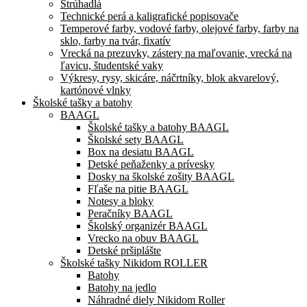
Strúhadlá
Technické perá a kaligrafické popisovače
Temperové farby, vodové farby, olejové farby, farby na
sklo, farby na tvár, fixatív
Vrecká na prezuvky, zástery na maľovanie, vrecká na
ľavicu, študentské vaky
Výkresy, rysy, skicáre, náčrtníky, blok akvarelový,
kartónové vlnky
Školské tašky a batohy
BAAGL
Školské tašky a batohy BAAGL
Školské sety BAAGL
Box na desiatu BAAGL
Detské peňaženky a prívesky
Dosky na školské zošity BAAGL
Fľaše na pitie BAAGL
Notesy a bloky
Peračníky BAAGL
Školský organizér BAAGL
Vrecko na obuv BAAGL
Detské pršiplášte
Školské tašky Nikidom ROLLER
Batohy
Batohy na jedlo
Náhradné diely Nikidom Roller