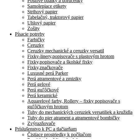
Poštové obálky a doručenky
Samolepiace etikety
Strihový papier
Tabelačný, traktorový papier
Uhlový papier
Zošity
Písacie potreby
Farbičky
Ceruzky
Ceruzky mechanické a ceruzky versatil
Fixky-linery,popisovače s plastovým hrotom
Fixky,popisovače a školské fixky
Fixky,značkovače
Luxusné perá Parker
Perá atramentové a zmiziky
Perá gelové
Perá guľôčkové
Perá keramické
Aquarelové farby, Rollery – fixky popisovače s
guľôčkovým hrotom
Tuhy do mechanických ceruziek versatiliek a kružidla
Tuhy do pier atrament a atramentové bombičky
Zvýrazňovače
Príslušenstvo k PC a tlačiarňam
Čistiace prostriedky k počítačom