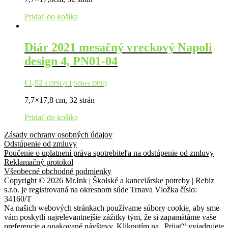
Pridať do košíka
Diár 2021 mesačný vreckový Napoli
design 4, PN01-04
€
1,92
s DPH (
€
1,56
bez DPH)
7,7×17,8 cm, 32 strán
Pridať do košíka
Zásady ochrany osobných údajov
Odstúpenie od zmluvy
Poučenie o uplatnení práva spotrebiteľa na odstúpenie od zmluvy
Reklamačný protokol
Všeobecné obchodné podmienky
Copyright © 2026 Mr.Ink | Školské a kancelárske potreby | Rebiz
s.r.o. je registrovaná na okresnom súde Trnava Vložka číslo:
34160/T
Na našich webových stránkach používame súbory cookie, aby sme
vám poskytli najrelevantnejšie zážitky tým, že si zapamätáme vaše
preferencie a opakované návštevy. Kliknutím na „Prijať“ vyjadrujete