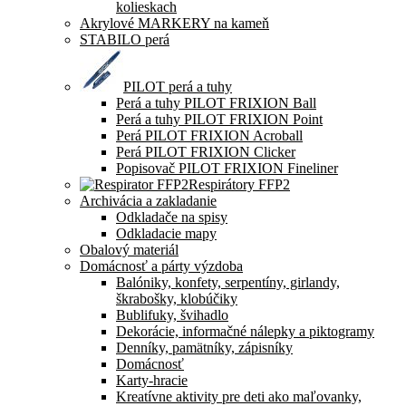
kolieskach
Akrylové MARKERY na kameň
STABILO perá
PILOT perá a tuhy
Perá a tuhy PILOT FRIXION Ball
Perá a tuhy PILOT FRIXION Point
Perá PILOT FRIXION Acroball
Perá PILOT FRIXION Clicker
Popisovač PILOT FRIXION Fineliner
Respirátory FFP2
Archivácia a zakladanie
Odkladače na spisy
Odkladacie mapy
Obalový materiál
Domácnosť a párty výzdoba
Balóniky, konfety, serpentíny, girlandy,
škrabošky, klobúčiky
Bublifuky, švihadlo
Dekorácie, informačné nálepky a piktogramy
Denníky, pamätníky, zápisníky
Domácnosť
Karty-hracie
Kreatívne aktivity pre deti ako maľovanky,