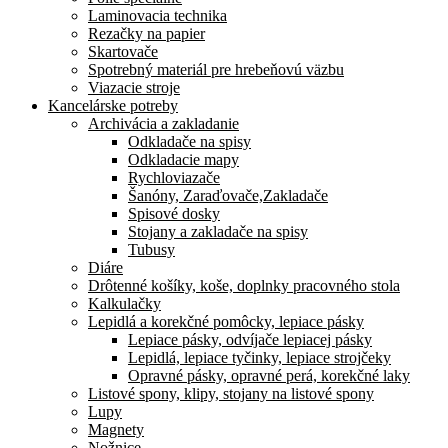
Laminovacia technika
Rezačky na papier
Skartovače
Spotrebný materiál pre hrebeňovú väzbu
Viazacie stroje
Kancelárske potreby
Archivácia a zakladanie
Odkladače na spisy
Odkladacie mapy
Rychloviazače
Šanóny, Zaraďovače,Zakladače
Spisové dosky
Stojany a zakladače na spisy
Tubusy
Diáre
Drôtenné košíky, koše, doplnky pracovného stola
Kalkulačky
Lepidlá a korekčné pomôcky, lepiace pásky
Lepiace pásky, odvíjače lepiacej pásky
Lepidlá, lepiace tyčinky, lepiace strojčeky
Opravné pásky, opravné perá, korekčné laky
Listové spony, klipy, stojany na listové spony
Lupy
Magnety
Nožnice