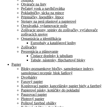
Otvárače na listy
Pečatný vosk a navlhčovátka
Pokladničky, tácka na mince
Pripináčky, špendlíky, štipce
Stojany na perá plastové a papierové
Orezávatká, vylamovacie nože
Zošívacie spony, spinky do zošívačky, vyťahovače
zošívacích spojov
Organizácia a identifikácia
Euroobaly a katalógové knihy
Zošívačky
Prezentácia a plánovanie
Čistiace doplnky k tabuliam
Tabule, nástenky, flipchartové bloky
Papier
Bloky-poznamkove bločky, samolepiace indexy,
samolepiaci receptár, blok šatňový
Dvojhárky
Faxový papier
Kopírovací papier, kancelársky papier biely a farebný
Papierové pásky, kotúčiky do pokladní
Pauzovací papier
Plotrový papier
Poštové farebné obálky