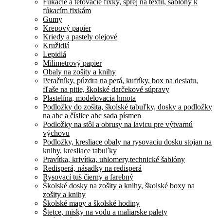
Fúkacie a tetovacie fixky, sprej na textil, šablóny k
fúkacím fixkám
Gumy
Krepový papier
Kriedy a pastely olejové
Kružidlá
Lepidlá
Milimetrový papier
Obaly na zošity a knihy
Peračníky, púzdra na perá, kufríky, box na desiatu,
fľaše na pitie, školské darčekové súpravy
Plastelína, modelovacia hmota
Podložky do zošita, školské tabuľky, dosky a podložky
na abc a číslice abc sada písmen
Podložky na stôl a obrusy na lavicu pre výtvarnú
výchovu
Podložky, kresliace obaly na rysovaciu dosku stojan na
knihy, kresliace tabuľky
Pravítka, krivítka, uhlomery,technické šablóny
Redisperá, násadky na redisperá
Rysovací tuš čierny a farebný
Školské dosky na zošity a knihy, školské boxy na
zošity a knihy
Školské mapy a školské hodiny
Štetce, misky na vodu a maliarske palety