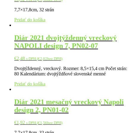
7,7×17,8cm, 32 strán
Pridať do košíka
Diár 2021 dvojtýždenný vreckový
NAPOLI design 7, PN02-07
€
2,48
s DPH (
€
2,02
bez DPH)
Dvojtýždenný, vreckový. Rozmer: 8,5×15,4 cm Počet strán:
80 Kalendárium: dvojtýždňové slovenské menné
Pridať do košíka
Diár 2021 mesačný vreckový Napoli
design 2, PN01-02
€
1,92
s DPH (
€
1,56
bez DPH)
7,7×17,8cm, 32 strán