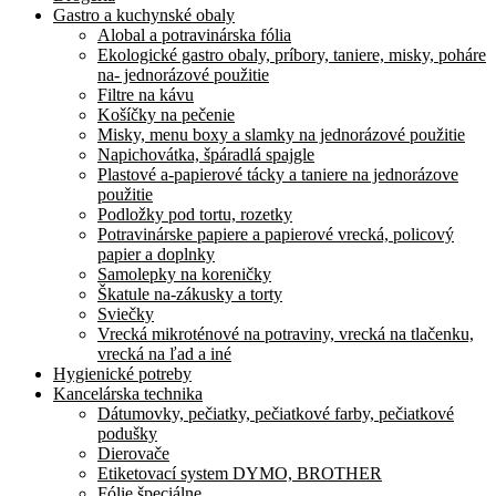
Gastro a kuchynské obaly
Alobal a potravinárska fólia
Ekologické gastro obaly, príbory, taniere, misky, poháre
na- jednorázové použitie
Filtre na kávu
Košíčky na pečenie
Misky, menu boxy a slamky na jednorázové použitie
Napichovátka, špáradlá spajgle
Plastové a-papierové tácky a taniere na jednorázove
použitie
Podložky pod tortu, rozetky
Potravinárske papiere a papierové vrecká, policový
papier a doplnky
Samolepky na koreničky
Škatule na-zákusky a torty
Sviečky
Vrecká mikroténové na potraviny, vrecká na tlačenku,
vrecká na ľad a iné
Hygienické potreby
Kancelárska technika
Dátumovky, pečiatky, pečiatkové farby, pečiatkové
podušky
Dierovače
Etiketovací system DYMO, BROTHER
Fólie špeciálne