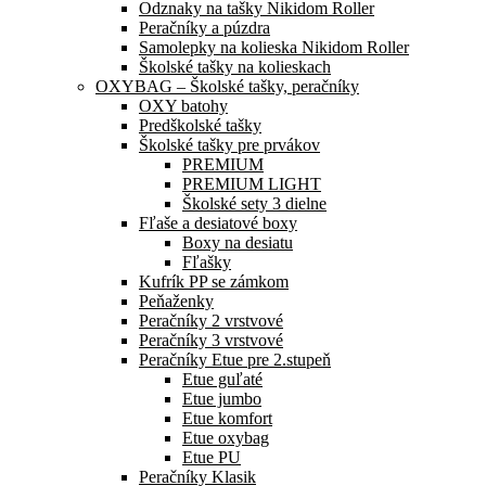
Odznaky na tašky Nikidom Roller
Peračníky a púzdra
Samolepky na kolieska Nikidom Roller
Školské tašky na kolieskach
OXYBAG – Školské tašky, peračníky
OXY batohy
Predškolské tašky
Školské tašky pre prvákov
PREMIUM
PREMIUM LIGHT
Školské sety 3 dielne
Fľaše a desiatové boxy
Boxy na desiatu
Fľašky
Kufrík PP se zámkom
Peňaženky
Peračníky 2 vrstvové
Peračníky 3 vrstvové
Peračníky Etue pre 2.stupeň
Etue guľaté
Etue jumbo
Etue komfort
Etue oxybag
Etue PU
Peračníky Klasik