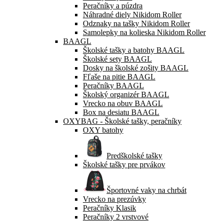
Peračníky a púzdra
Náhradné diely Nikidom Roller
Odznaky na tašky Nikidom Roller
Samolepky na kolieska Nikidom Roller
BAAGL
Školské tašky a batohy BAAGL
Školské sety BAAGL
Dosky na školské zošity BAAGL
Fľaše na pitie BAAGL
Peračníky BAAGL
Školský organizér BAAGL
Vrecko na obuv BAAGL
Box na desiatu BAAGL
OXYBAG - Školské tašky, peračníky
OXY batohy
Predškolské tašky
Školské tašky pre prvákov
Športovné vaky na chrbát
Vrecko na prezúvky
Peračníky Klasik
Peračníky 2 vrstvové