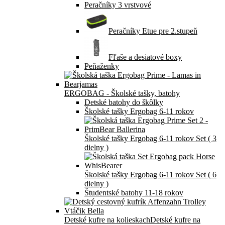
Peračníky 3 vrstvové
Peračníky Etue pre 2.stupeň
Fľaše a desiatové boxy
Peňaženky
ERGOBAG - Školské tašky, batohy
Detské batohy do škôlky
Školské tašky Ergobag 6-11 rokov
Školské tašky Ergobag 6-11 rokov Set ( 3
dielny )
Školské tašky Ergobag 6-11 rokov Set ( 6
dielny )
Študentské batohy 11-18 rokov
Detské kufre na kolieskach
Detské kufre na