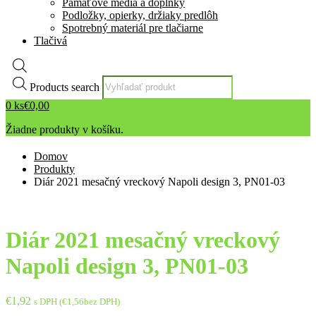
Pamäťové média a doplnky
Podložky, opierky, držiaky predlôh
Spotrebný materiál pre tlačiarne
Tlačivá
Products search
0
ks
€
0,00
Žiadne produkty v košíku.
Domov
Produkty
Diár 2021 mesačný vreckový Napoli design 3, PN01-03
Diár 2021 mesačný vreckový
Napoli design 3, PN01-03
€
1,92
s DPH (
€
1,56
bez DPH)