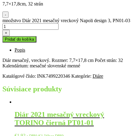
7,7×17,8cm, 32 strán
-
množstvo Diár 2021 mesačný vreckový Napoli design 3, PN01-03
+
Pridať do košíka
Popis
Diár mesačný, vreckový. Rozmer: 7,7×17,8 cm Počet strán: 32
Kalendárium: mesačné slovenské menné
Katalógové číslo:
INK7499220346
Kategórie:
Diáre
Súvisiace produkty
Diár 2021 mesačný vreckový
TORINO čierná PT01-01
€
1,92
s DPH (
€
1,56
bez DPH)