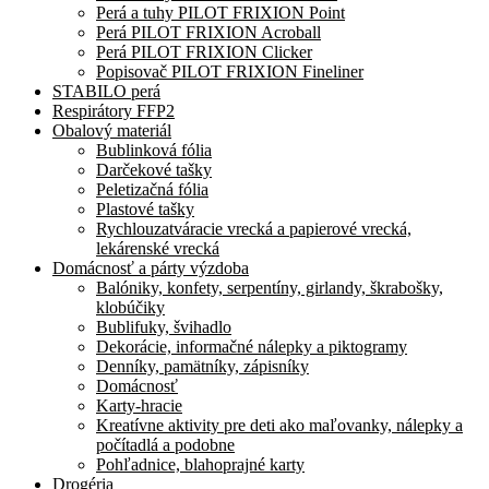
Perá a tuhy PILOT FRIXION Point
Perá PILOT FRIXION Acroball
Perá PILOT FRIXION Clicker
Popisovač PILOT FRIXION Fineliner
STABILO perá
Respirátory FFP2
Obalový materiál
Bublinková fólia
Darčekové tašky
Peletizačná fólia
Plastové tašky
Rychlouzatváracie vrecká a papierové vrecká,
lekárenské vrecká
Domácnosť a párty výzdoba
Balóniky, konfety, serpentíny, girlandy, škrabošky,
klobúčiky
Bublifuky, švihadlo
Dekorácie, informačné nálepky a piktogramy
Denníky, pamätníky, zápisníky
Domácnosť
Karty-hracie
Kreatívne aktivity pre deti ako maľovanky, nálepky a
počítadlá a podobne
Pohľadnice, blahoprajné karty
Drogéria