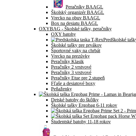
Peračníky BAAGL
Školský organizér BAAGL
Vrecko na obuv BAAGL
Box na desiatu BAAGL
OXYBAG - Školské tašky, peračníky
OXY batohy
Predškolské tašk
Školské tašky pre prvákov
Športovné vaky na chrbát
Vrecko na prezúvky
Peračníky Klasik
Peračníky 2 vrstvové
Peračníky 3 vrstvové
Peračníky Etue pre 2.stupeň
Fľaše a desiatové boxy
Peňaženky
Detské batohy do škôlky
Školské tašky Ergobag 6-11 rokov
Študentské batohy 11-18 rokov