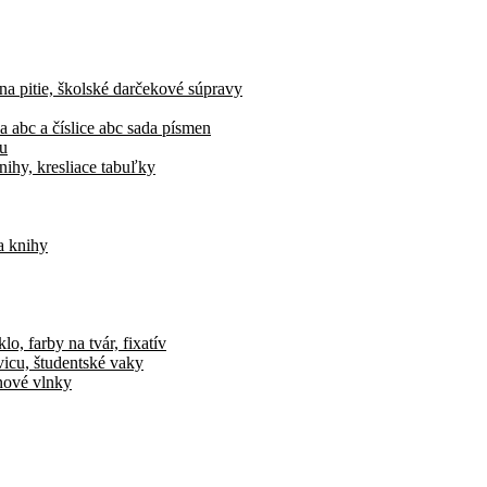
 na pitie, školské darčekové súpravy
a abc a číslice abc sada písmen
vu
nihy, kresliace tabuľky
a knihy
o, farby na tvár, fixatív
vicu, študentské vaky
ónové vlnky