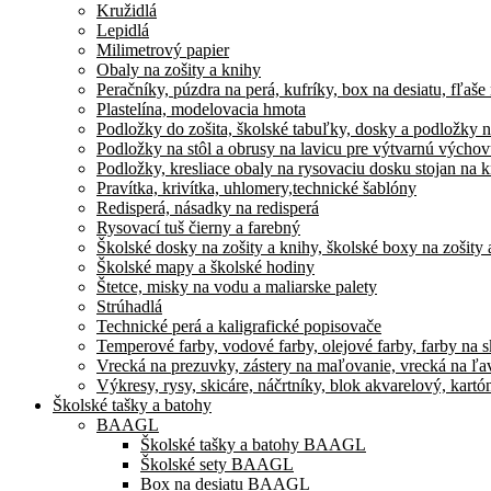
Kružidlá
Lepidlá
Milimetrový papier
Obaly na zošity a knihy
Peračníky, púzdra na perá, kufríky, box na desiatu, fľaše
Plastelína, modelovacia hmota
Podložky do zošita, školské tabuľky, dosky a podložky n
Podložky na stôl a obrusy na lavicu pre výtvarnú výcho
Podložky, kresliace obaly na rysovaciu dosku stojan na k
Pravítka, krivítka, uhlomery,technické šablóny
Redisperá, násadky na redisperá
Rysovací tuš čierny a farebný
Školské dosky na zošity a knihy, školské boxy na zošity 
Školské mapy a školské hodiny
Štetce, misky na vodu a maliarske palety
Strúhadlá
Technické perá a kaligrafické popisovače
Temperové farby, vodové farby, olejové farby, farby na skl
Vrecká na prezuvky, zástery na maľovanie, vrecká na ľa
Výkresy, rysy, skicáre, náčrtníky, blok akvarelový, kart
Školské tašky a batohy
BAAGL
Školské tašky a batohy BAAGL
Školské sety BAAGL
Box na desiatu BAAGL