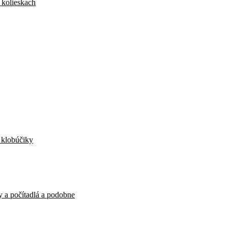
 kolieskach
, klobúčiky
y a počítadlá a podobne