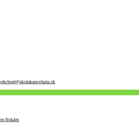
:
obchod@skolakancelaria.sk
cím fixkám