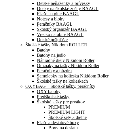
Detské peňaženky a prívesky
Dosky na školské zošity BAAGL
Fľaše na pitie BAAGL
Notesy a bloky
Peračníky BAAGL
Školský organizér BAAGL
Vrecko na obuv BAAGL
Detské pršiplášte
Školské tašky Nikidom ROLLER
Batohy
Batohy na jedlo
Náhradné diely Nikidom Roller
Odznaky na tašky Nikidom Roller
Peračníky a púzdra
Samolepky na kolieska Nikidom Roller
Školské tašky na kolieskach
OXYBAG – Školské tašky, peračníky
OXY batohy
Predškolské tašky
Školské tašky pre prvákov
PREMIUM
PREMIUM LIGHT
Školské sety 3 dielne
Fľaše a desiatové boxy
Boxy na desiatu