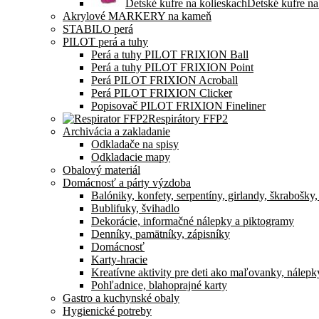
Detské kufre na kolieskach
Detské kufre na
Akrylové MARKERY na kameň
STABILO perá
PILOT perá a tuhy
Perá a tuhy PILOT FRIXION Ball
Perá a tuhy PILOT FRIXION Point
Perá PILOT FRIXION Acroball
Perá PILOT FRIXION Clicker
Popisovač PILOT FRIXION Fineliner
Respirátory FFP2
Archivácia a zakladanie
Odkladače na spisy
Odkladacie mapy
Obalový materiál
Domácnosť a párty výzdoba
Balóniky, konfety, serpentíny, girlandy, škrabošky
Bublifuky, švihadlo
Dekorácie, informačné nálepky a piktogramy
Denníky, pamätníky, zápisníky
Domácnosť
Karty-hracie
Kreatívne aktivity pre deti ako maľovanky, nálepk
Pohľadnice, blahoprajné karty
Gastro a kuchynské obaly
Hygienické potreby