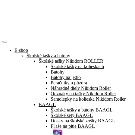
E-shop
Školské tašky a batohy
Školské tašky Nikidom ROLLER
Školské tašky na kolieskach
Batohy
Batohy na jedlo
Peračníky a púzdra
Náhradné diely Nikidom Roller
Odznaky na tašky Nikidom Roller
Samolepky na kolieska Nikidom Roller
BAAGL
Školské tašky a batohy BAAGL
Školské sety BAAGL
Dosky na školské zošity BAAGL
Fľaše na pitie BAAGL