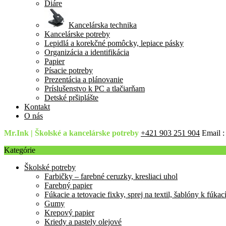
Diáre
Kancelárska technika
Kancelárske potreby
Lepidlá a korekčné pomôcky, lepiace pásky
Organizácia a identifikácia
Papier
Písacie potreby
Prezentácia a plánovanie
Príslušenstvo k PC a tlačiarňam
Detské pršiplášte
Kontakt
O nás
Mr.Ink | Školské a kancelárske potreby
+421 903 251 904
Email 
Kategórie
Školské potreby
Farbičky – farebné ceruzky, kresliaci uhol
Farebný papier
Fúkacie a tetovacie fixky, sprej na textil, šablóny k fúka
Gumy
Krepový papier
Kriedy a pastely olejové