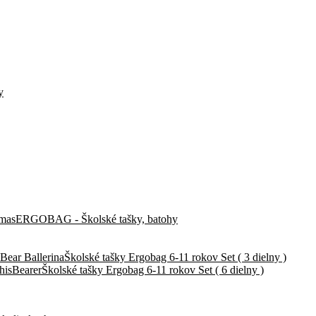
y
ERGOBAG - Školské tašky, batohy
Školské tašky Ergobag 6-11 rokov Set ( 3 dielny )
Školské tašky Ergobag 6-11 rokov Set ( 6 dielny )