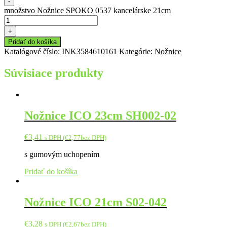
-
množstvo Nožnice SPOKO 0537 kancelárske 21cm
+
Pridať do košíka
Katalógové číslo:
INK3584610161
Kategórie:
Nožnice
Súvisiace produkty
Nožnice ICO 23cm SH002-02
€
3,41
s DPH (
€
2,77
bez DPH)
s gumovým uchopením
Pridať do košíka
Nožnice ICO 21cm S02-042
€
3,28
s DPH (
€
2,67
bez DPH)