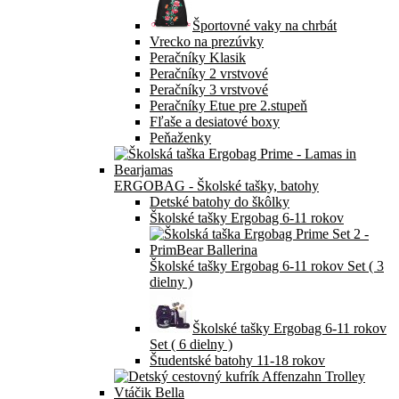
Športovné vaky na chrbát
Vrecko na prezúvky
Peračníky Klasik
Peračníky 2 vrstvové
Peračníky 3 vrstvové
Peračníky Etue pre 2.stupeň
Fľaše a desiatové boxy
Peňaženky
ERGOBAG - Školské tašky, batohy
Detské batohy do škôlky
Školské tašky Ergobag 6-11 rokov
Školské tašky Ergobag 6-11 rokov Set ( 3
dielny )
Školské tašky Ergobag 6-11 rokov
Set ( 6 dielny )
Študentské batohy 11-18 rokov