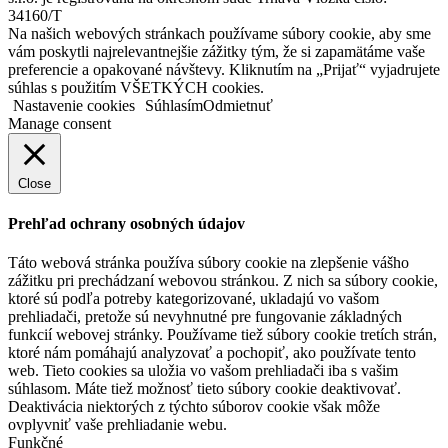
34160/T
Na našich webových stránkach používame súbory cookie, aby sme
vám poskytli najrelevantnejšie zážitky tým, že si zapamätáme vaše
preferencie a opakované návštevy. Kliknutím na „Prijať“ vyjadrujete
súhlas s použitím VŠETKÝCH cookies.
Nastavenie cookies
Súhlasím
Odmietnuť
Manage consent
Close
Prehľad ochrany osobných údajov
Táto webová stránka používa súbory cookie na zlepšenie vášho
zážitku pri prechádzaní webovou stránkou. Z nich sa súbory cookie,
ktoré sú podľa potreby kategorizované, ukladajú vo vašom
prehliadači, pretože sú nevyhnutné pre fungovanie základných
funkcií webovej stránky. Používame tiež súbory cookie tretích strán,
ktoré nám pomáhajú analyzovať a pochopiť, ako používate tento
web. Tieto cookies sa uložia vo vašom prehliadači iba s vašim
súhlasom. Máte tiež možnosť tieto súbory cookie deaktivovať.
Deaktivácia niektorých z týchto súborov cookie však môže
ovplyvniť vaše prehliadanie webu.
Funkčné