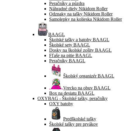
Peračníky a púzdra
Náhradné diely Nikidom Roller
Odznaky na tašky Nikidom Roller
Samolepky na kolieska Nikidom Roller
BAAGL
Školské tašky a batohy BAAGL
Školské sety BAAGL
Dosky na školské zošity BAAGL
Fľaše na pitie BAAGL
Peračníky BAAGL
Školský organizér BAAGL
Vrecko na obuv BAAGL
Box na desiatu BAAGL
OXYBAG - Školské tašky, peračníky
OXY batohy
Predškolské tašky
Školské tašky pre prvákov