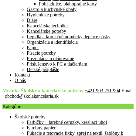
Pohľadnice, blahoprajné karty
Gastro a kuchynské obaly
Hygienické potreby
Diáre
Kancelárska technika
Kancelárske potreby
Lepidlá a korekčné pomôcky, lepiace pásky
Organizácia a identifikácia
Papier
Písacie potreby
Prezentácia a plánovanie
Príslušenstvo k PC a tlačiarňam
Detské pršiplášte
Kontakt
O nás
Mr.Ink | Školské a kancelárske potreby
+421 903 251 904
Email
:
obchod@skolakancelaria.sk
Kategórie
Školské potreby
Farbičky – farebné ceruzky, kresliaci uhol
Farebný papier
Fúkacie a tetovacie fixky, sprej na textil, šablóny k