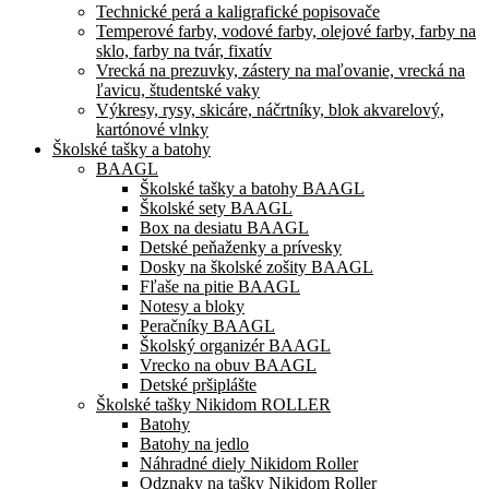
Technické perá a kaligrafické popisovače
Temperové farby, vodové farby, olejové farby, farby na
sklo, farby na tvár, fixatív
Vrecká na prezuvky, zástery na maľovanie, vrecká na
ľavicu, študentské vaky
Výkresy, rysy, skicáre, náčrtníky, blok akvarelový,
kartónové vlnky
Školské tašky a batohy
BAAGL
Školské tašky a batohy BAAGL
Školské sety BAAGL
Box na desiatu BAAGL
Detské peňaženky a prívesky
Dosky na školské zošity BAAGL
Fľaše na pitie BAAGL
Notesy a bloky
Peračníky BAAGL
Školský organizér BAAGL
Vrecko na obuv BAAGL
Detské pršiplášte
Školské tašky Nikidom ROLLER
Batohy
Batohy na jedlo
Náhradné diely Nikidom Roller
Odznaky na tašky Nikidom Roller