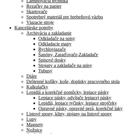
Laminovacia technika
Rezačky na papier
Skartovače
Spotrebný materiál pre hrebeňovú väzbu
Viazacie stroje
Kancelárske potreby
Archivácia a zakladanie
Odkladače na spisy
Odkladacie mapy
Rychloviazače
Šanóny, Zaraďovače,Zakladače
Spisové dosky
Stojany a zakladače na spisy
Tubusy
Diáre
Drôtenné košíky, koše, doplnky pracovného stola
Kalkulačky
Lepidlá a korekčné pomôcky, lepiace pásky
Lepiace pásky, odvíjače lepiacej pásky
Lepidlá, lepiace tyčinky, lepiace strojčeky
Opravné pásky, opravné perá, korekčné laky
Listové spony, klipy, stojany na listové spony
Lupy
Magnety
Nožnice