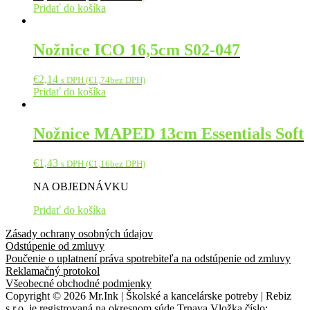
Pridať do košíka
Nožnice ICO 16,5cm S02-047
€
2,14
s DPH (
€
1,74
bez DPH)
Pridať do košíka
Nožnice MAPED 13cm Essentials Soft
€
1,43
s DPH (
€
1,16
bez DPH)
NA OBJEDNÁVKU
Pridať do košíka
Zásady ochrany osobných údajov
Odstúpenie od zmluvy
Poučenie o uplatnení práva spotrebiteľa na odstúpenie od zmluvy
Reklamačný protokol
Všeobecné obchodné podmienky
Copyright © 2026 Mr.Ink | Školské a kancelárske potreby | Rebiz
s.r.o. je registrovaná na okresnom súde Trnava Vložka číslo: