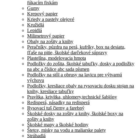
fúkacím fixkám
Gumy
Krepový papier
Kriedy a pastely olejové
Kružidlá
Lepidlá
Milimetrový papier
Obaly na zošity a knihy
Peračníky, púzdra na perá, kufríky, box na desiatu,
fľaše na pitie, školské darčekové súpravy
Plastelína, modelovacia hmota
Podložky do zošita, školské tabuľky, dosky a podložky
na abc a číslice abc sada písmen
Podložky na stôl a obrusy na lavicu pre výtvarnú
výchovu
Podložky, kresliace obaly na rysovaciu dosku stojan na
knihy, kresliace tabuľky
Pravítka, krivítka, uhlomery,technické šablóny
Redisperá, násadky na redisperá
Rysovací tuš čierny a farebný
Školské dosky na zošity a knihy, školské boxy na
zošity a knihy
Školské mapy a školské hodiny
Štetce, misky na vodu a maliarske palety
Strúhadlá