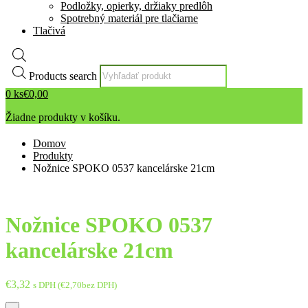
Podložky, opierky, držiaky predlôh
Spotrebný materiál pre tlačiarne
Tlačivá
Products search
0
ks
€
0,00
Žiadne produkty v košíku.
Domov
Produkty
Nožnice SPOKO 0537 kancelárske 21cm
Nožnice SPOKO 0537
kancelárske 21cm
€
3,32
s DPH (
€
2,70
bez DPH)