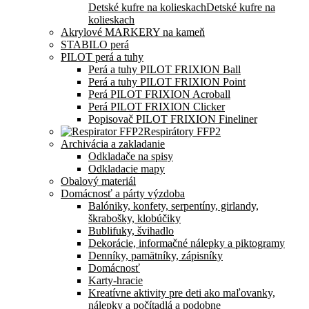
Detské kufre na kolieskach
Detské kufre na
kolieskach
Akrylové MARKERY na kameň
STABILO perá
PILOT perá a tuhy
Perá a tuhy PILOT FRIXION Ball
Perá a tuhy PILOT FRIXION Point
Perá PILOT FRIXION Acroball
Perá PILOT FRIXION Clicker
Popisovač PILOT FRIXION Fineliner
Respirátory FFP2
Archivácia a zakladanie
Odkladače na spisy
Odkladacie mapy
Obalový materiál
Domácnosť a párty výzdoba
Balóniky, konfety, serpentíny, girlandy,
škrabošky, klobúčiky
Bublifuky, švihadlo
Dekorácie, informačné nálepky a piktogramy
Denníky, pamätníky, zápisníky
Domácnosť
Karty-hracie
Kreatívne aktivity pre deti ako maľovanky,
nálepky a počítadlá a podobne