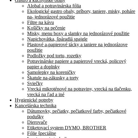
Gastro a kuchynské obaly
Alobal a potravinárska fólia
Ekologické gastro obaly, príbory, taniere, misky, poháre
na- jednorázové použitie
Filtre na kávu
Košíčky na pečenie
Misky, menu boxy a slamky na jednorázové použitie
Napichovátka, špáradlá spajgle
Plastové a-papierové tácky a taniere na jednorázove
použitie
Podložky pod tortu, rozetky
Potravinárske papiere a papierové vrecká, policový
papier a doplnky
Samolepky na koreničky
Škatule na-zákusky a torty
Sviečky
Vrecká mikroténové na potraviny, vrecká na tlačenku,
vrecká na ľad a iné
Hygienické potreby
Kancelárska technika
Dátumovky, pečiatky, pečiatkové farby, pečiatkové
podušky
Dierovače
Etiketovací system DYMO, BROTHER
Fólie špeciálne