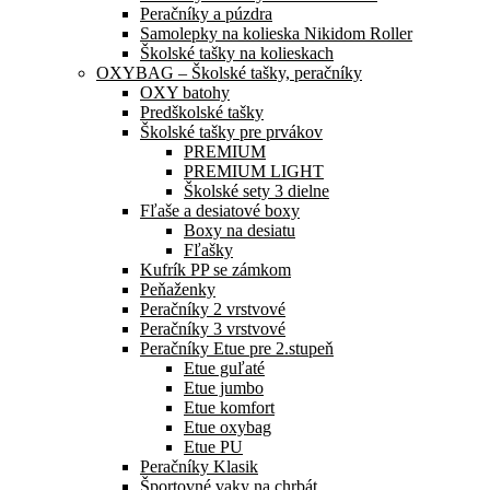
Peračníky a púzdra
Samolepky na kolieska Nikidom Roller
Školské tašky na kolieskach
OXYBAG – Školské tašky, peračníky
OXY batohy
Predškolské tašky
Školské tašky pre prvákov
PREMIUM
PREMIUM LIGHT
Školské sety 3 dielne
Fľaše a desiatové boxy
Boxy na desiatu
Fľašky
Kufrík PP se zámkom
Peňaženky
Peračníky 2 vrstvové
Peračníky 3 vrstvové
Peračníky Etue pre 2.stupeň
Etue guľaté
Etue jumbo
Etue komfort
Etue oxybag
Etue PU
Peračníky Klasik
Športovné vaky na chrbát