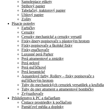
Samolepiace etikety
Strihový papier
Tabelačný, traktorový papier
Uhlový papier
Zošity
Písacie potreby
Farbičky
Ceruzky
Ceruzky mechanické a ceruzky versatil
Fixky-linery,popisovače s plastovým hrotom
Fixky,popisovače a školské fixky
Fixky,značkovače
Luxusné perá Parker
Perá atramentové a zmiziky
Perá gelové
Perá guľôčkové
Perá keramické
Aquarelové farby, Rollery – fixky popisovače s
guľôčkovým hrotom
Tuhy do mechanických ceruziek versatiliek a kružidla
Tuhy do pier atrament a atramentové bombičky
Zvýrazňovače
Príslušenstvo k PC a tlačiarňam
Čistiace prostriedky k počítačom
Pamäťové média a doplnky