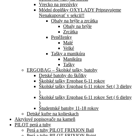
Vrecko na prezúvky
Módní doplňky OXYLADY Pripravujeme
Nenakupovať v sekcii!!
Obaly na brýle a zrcátka
Obaly na brýle
Zrcátka
Peněženky
Malé
Velké
Tašky a manikúra
Manikúra
Tašky
ERGOBAG – Školské tašky, batohy
Detské batohy do škôlky
Školské tašky Ergobag 6-11 rokov
Školské tašky Ergobag 6-11 rokov Set ( 3 dielny
)
Školské tašky Ergobag 6-11 rokov Set ( 6 dielny
)
Študentské batohy 11-18 rokov
Detské kufre na kolieskach
Akrylové popisovače na kameň
PILOT perá a tuhy
Perá a tuhy PILOT FRIXION Ball
Perá a tuhy PILOT FRIXION Point