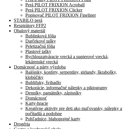
Perá PILOT FRIXION Acroball
Perá PILOT FRIXION Clicker
Popisovač PILOT FRIXION Fineliner
STABILO perá
Respirátory FFP2
Obalový materiál
Bublinková fólia
Darčekové tašky
Peletizačná fólia
Plastové tašky
Rychlouzatváracie vrecká a papierové vrecká,
lekárenské vrecká
Domácnosť a párty výzdoba
Balóniky, konfety, serpentíny, girlandy, škrabošky,
klobúčiky
Bublifuky, švihadlo
Dekorácie, informačné nálepky a piktogramy
Denníky, pamätníky, zápisníky
Domácnosť
Karty-hracie
Kreatívne aktivity pre deti ako maľovanky, nálepky a
počítadlá a podobne
Pohľadnice, blahoprajné karty
Drogéria