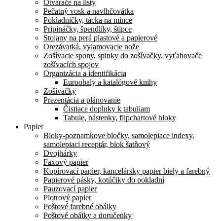
Otvárače na listy
Pečatný vosk a navlhčovátka
Pokladničky, tácka na mince
Pripináčky, špendlíky, štipce
Stojany na perá plastové a papierové
Orezávatká, vylamovacie nože
Zošívacie spony, spinky do zošívačky, vyťahovače
zošívacích spojov
Organizácia a identifikácia
Euroobaly a katalógové knihy
Zošívačky
Prezentácia a plánovanie
Čistiace doplnky k tabuliam
Tabule, nástenky, flipchartové bloky
Papier
Bloky-poznamkove bločky, samolepiace indexy,
samolepiaci receptár, blok šatňový
Dvojhárky
Faxový papier
Kopírovací papier, kancelársky papier biely a farebný
Papierové pásky, kotúčiky do pokladní
Pauzovací papier
Plotrový papier
Poštové farebné obálky
Poštové obálky a doručenky