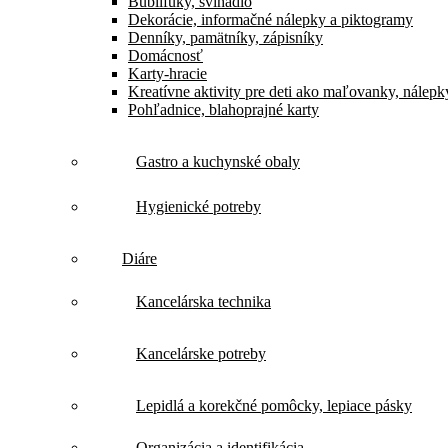
Bublifuky, švihadlo
Dekorácie, informačné nálepky a piktogramy
Denníky, pamätníky, zápisníky
Domácnosť
Karty-hracie
Kreatívne aktivity pre deti ako maľovanky, nálepk
Pohľadnice, blahoprajné karty
Gastro a kuchynské obaly
Hygienické potreby
Diáre
Kancelárska technika
Kancelárske potreby
Lepidlá a korekčné pomôcky, lepiace pásky
Organizácia a identifikácia