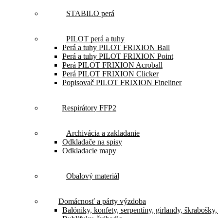
STABILO perá
PILOT perá a tuhy
Perá a tuhy PILOT FRIXION Ball
Perá a tuhy PILOT FRIXION Point
Perá PILOT FRIXION Acroball
Perá PILOT FRIXION Clicker
Popisovač PILOT FRIXION Fineliner
Respirátory FFP2
Archivácia a zakladanie
Odkladače na spisy
Odkladacie mapy
Obalový materiál
Domácnosť a párty výzdoba
Balóniky, konfety, serpentíny, girlandy, škrabošky