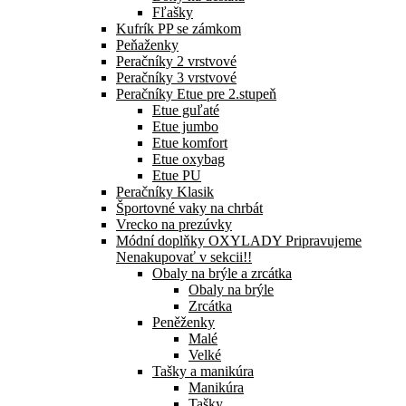
Fľašky
Kufrík PP se zámkom
Peňaženky
Peračníky 2 vrstvové
Peračníky 3 vrstvové
Peračníky Etue pre 2.stupeň
Etue guľaté
Etue jumbo
Etue komfort
Etue oxybag
Etue PU
Peračníky Klasik
Športovné vaky na chrbát
Vrecko na prezúvky
Módní doplňky OXYLADY Pripravujeme
Nenakupovať v sekcii!!
Obaly na brýle a zrcátka
Obaly na brýle
Zrcátka
Peněženky
Malé
Velké
Tašky a manikúra
Manikúra
Tašky