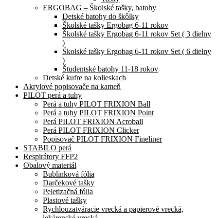
ERGOBAG – Školské tašky, batohy
Detské batohy do škôlky
Školské tašky Ergobag 6-11 rokov
Školské tašky Ergobag 6-11 rokov Set ( 3 dielny
)
Školské tašky Ergobag 6-11 rokov Set ( 6 dielny
)
Študentské batohy 11-18 rokov
Detské kufre na kolieskach
Akrylové popisovače na kameň
PILOT perá a tuhy
Perá a tuhy PILOT FRIXION Ball
Perá a tuhy PILOT FRIXION Point
Perá PILOT FRIXION Acroball
Perá PILOT FRIXION Clicker
Popisovač PILOT FRIXION Fineliner
STABILO perá
Respirátory FFP2
Obalový materiál
Bublinková fólia
Darčekové tašky
Peletizačná fólia
Plastové tašky
Rychlouzatváracie vrecká a papierové vrecká,
lekárenské vrecká