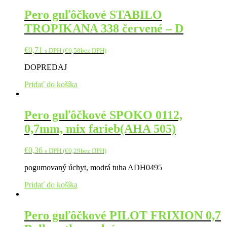
Pero guľôčkové STABILO
TROPIKANA 338 červené – D
€
0,71
s DPH (
€
0,58
bez DPH)
DOPREDAJ
Pridať do košíka
Pero guľôčkové SPOKO 0112,
0,7mm, mix farieb(AHA 505)
€
0,36
s DPH (
€
0,29
bez DPH)
pogumovaný úchyt, modrá tuha ADH0495
Pridať do košíka
Pero guľôčkové PILOT FRIXION 0,7