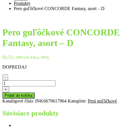
Produkty
Pero guľôčkové CONCORDE Fantasy, asort – D
Pero guľôčkové CONCORDE
Fantasy, asort – D
€
0,53
s DPH (
€
0,43
bez DPH)
DOPREDAJ
-
množstvo
Pero
+
guľôčkové
Pridať do košíka
CONCORDE
Katalógové číslo:
INK6679617964
Kategórie:
Perá guľôčkové
Fantasy,
asort
Súvisiace produkty
-
D