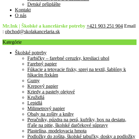
Detské pršiplášte
Kontakt
O nás
Mr.Ink | Školské a kancelárske potreby
+421 903 251 904
Email
:
obchod@skolakancelaria.sk
Kategórie
Školské potreby
Farbičky – farebné ceruzky, kresliaci uhol
Farebný papier
Fúkacie a tetovacie fixky, sprej na textil, šablóny k
fúkacím fixkám
Gumy
Krepový papier
Kriedy a pastely olejové
Kružidlá
Lepidlá
Milimetrový papier
Obaly na zošity a knihy
Peračníky, púzdra na perá, kufríky, box na desiatu,
fľaše na pitie, školské darčekové súpravy
Plastelína, modelovacia hmota
Podložky do zošita, školské tabuľky, dosky a podložky