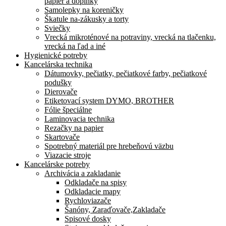
papier a doplnky
Samolepky na koreničky
Škatule na-zákusky a torty
Sviečky
Vrecká mikroténové na potraviny, vrecká na tlačenku,
vrecká na ľad a iné
Hygienické potreby
Kancelárska technika
Dátumovky, pečiatky, pečiatkové farby, pečiatkové
podušky
Dierovače
Etiketovací system DYMO, BROTHER
Fólie špeciálne
Laminovacia technika
Rezačky na papier
Skartovače
Spotrebný materiál pre hrebeňovú väzbu
Viazacie stroje
Kancelárske potreby
Archivácia a zakladanie
Odkladače na spisy
Odkladacie mapy
Rychloviazače
Šanóny, Zaraďovače,Zakladače
Spisové dosky