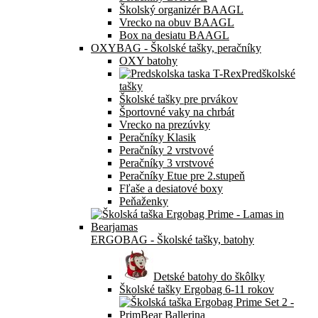
Školský organizér BAAGL
Vrecko na obuv BAAGL
Box na desiatu BAAGL
OXYBAG - Školské tašky, peračníky
OXY batohy
Predškolské
tašky
Školské tašky pre prvákov
Športovné vaky na chrbát
Vrecko na prezúvky
Peračníky Klasik
Peračníky 2 vrstvové
Peračníky 3 vrstvové
Peračníky Etue pre 2.stupeň
Fľaše a desiatové boxy
Peňaženky
ERGOBAG - Školské tašky, batohy
Detské batohy do škôlky
Školské tašky Ergobag 6-11 rokov