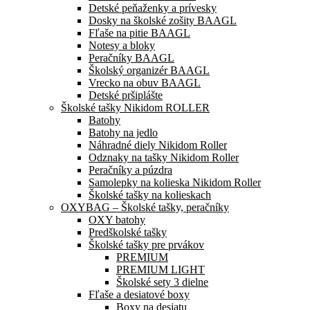
Detské peňaženky a prívesky
Dosky na školské zošity BAAGL
Fľaše na pitie BAAGL
Notesy a bloky
Peračníky BAAGL
Školský organizér BAAGL
Vrecko na obuv BAAGL
Detské pršiplášte
Školské tašky Nikidom ROLLER
Batohy
Batohy na jedlo
Náhradné diely Nikidom Roller
Odznaky na tašky Nikidom Roller
Peračníky a púzdra
Samolepky na kolieska Nikidom Roller
Školské tašky na kolieskach
OXYBAG – Školské tašky, peračníky
OXY batohy
Predškolské tašky
Školské tašky pre prvákov
PREMIUM
PREMIUM LIGHT
Školské sety 3 dielne
Fľaše a desiatové boxy
Boxy na desiatu