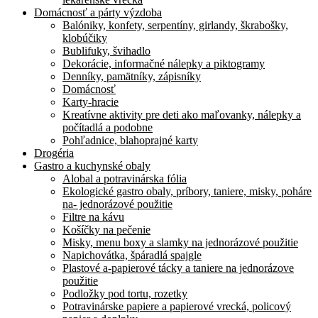
Domácnosť a párty výzdoba
Balóniky, konfety, serpentíny, girlandy, škrabošky,
klobúčiky
Bublifuky, švihadlo
Dekorácie, informačné nálepky a piktogramy
Denníky, pamätníky, zápisníky
Domácnosť
Karty-hracie
Kreatívne aktivity pre deti ako maľovanky, nálepky a
počítadlá a podobne
Pohľadnice, blahoprajné karty
Drogéria
Gastro a kuchynské obaly
Alobal a potravinárska fólia
Ekologické gastro obaly, príbory, taniere, misky, poháre
na- jednorázové použitie
Filtre na kávu
Košíčky na pečenie
Misky, menu boxy a slamky na jednorázové použitie
Napichovátka, špáradlá spajgle
Plastové a-papierové tácky a taniere na jednorázove
použitie
Podložky pod tortu, rozetky
Potravinárske papiere a papierové vrecká, policový