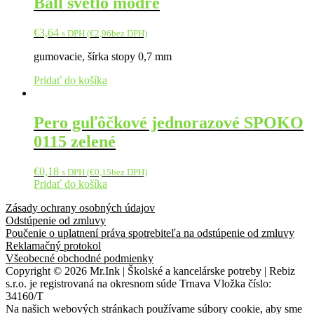
Ball svetlo modré
€
3,64
s DPH (
€
2,96
bez DPH)
gumovacie, šírka stopy 0,7 mm
Pridať do košíka
Pero guľôčkové jednorazové SPOKO
0115 zelené
€
0,18
s DPH (
€
0,15
bez DPH)
Pridať do košíka
Zásady ochrany osobných údajov
Odstúpenie od zmluvy
Poučenie o uplatnení práva spotrebiteľa na odstúpenie od zmluvy
Reklamačný protokol
Všeobecné obchodné podmienky
Copyright © 2026 Mr.Ink | Školské a kancelárske potreby | Rebiz
s.r.o. je registrovaná na okresnom súde Trnava Vložka číslo:
34160/T
Na našich webových stránkach používame súbory cookie, aby sme