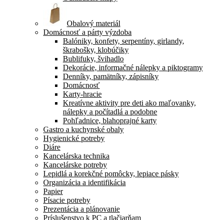
Obalový materiál
Domácnosť a párty výzdoba
Balóniky, konfety, serpentíny, girlandy,
škrabošky, klobúčiky
Bublifuky, švihadlo
Dekorácie, informačné nálepky a piktogramy
Denníky, pamätníky, zápisníky
Domácnosť
Karty-hracie
Kreatívne aktivity pre deti ako maľovanky,
nálepky a počítadlá a podobne
Pohľadnice, blahoprajné karty
Gastro a kuchynské obaly
Hygienické potreby
Diáre
Kancelárska technika
Kancelárske potreby
Lepidlá a korekčné pomôcky, lepiace pásky
Organizácia a identifikácia
Papier
Písacie potreby
Prezentácia a plánovanie
Príslušenstvo k PC a tlačiarňam