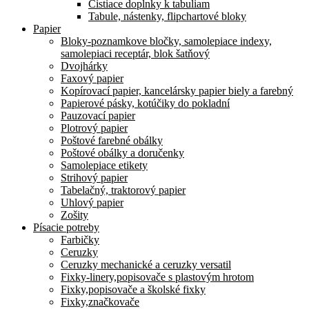
Čistiace doplnky k tabuliam
Tabule, nástenky, flipchartové bloky
Papier
Bloky-poznamkove bločky, samolepiace indexy,
samolepiaci receptár, blok šatňový
Dvojhárky
Faxový papier
Kopírovací papier, kancelársky papier biely a farebný
Papierové pásky, kotúčiky do pokladní
Pauzovací papier
Plotrový papier
Poštové farebné obálky
Poštové obálky a doručenky
Samolepiace etikety
Strihový papier
Tabelačný, traktorový papier
Uhlový papier
Zošity
Písacie potreby
Farbičky
Ceruzky
Ceruzky mechanické a ceruzky versatil
Fixky-linery,popisovače s plastovým hrotom
Fixky,popisovače a školské fixky
Fixky,značkovače