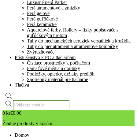
Luxusné perá Parker
Perá atramentové a zmiziky
Perá gelové
Perá guľôčkové
Perá keramické
Aquarelové farby, Rollery – fixky popisovače s
guľôčkovým hrotom
Tuhy do mechanických ceruziek versatiliek a kružidla
Tuhy do pier atrament a atramentové bombičky
Zvýrazňovače
Príslušenstvo k PC a tlačiarňam
Čistiace prostriedky k počítačom
Pamäťové média a doplnky
Podložky, opierky, držiaky predlôh
Spotrebný materiál pre tlačiarne
Tlačivá
Products
search
0
ks
€
0,00
Žiadne produkty v košíku.
Domov