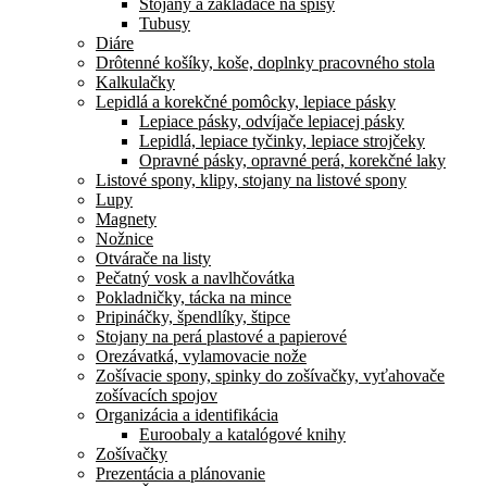
Stojany a zakladače na spisy
Tubusy
Diáre
Drôtenné košíky, koše, doplnky pracovného stola
Kalkulačky
Lepidlá a korekčné pomôcky, lepiace pásky
Lepiace pásky, odvíjače lepiacej pásky
Lepidlá, lepiace tyčinky, lepiace strojčeky
Opravné pásky, opravné perá, korekčné laky
Listové spony, klipy, stojany na listové spony
Lupy
Magnety
Nožnice
Otvárače na listy
Pečatný vosk a navlhčovátka
Pokladničky, tácka na mince
Pripináčky, špendlíky, štipce
Stojany na perá plastové a papierové
Orezávatká, vylamovacie nože
Zošívacie spony, spinky do zošívačky, vyťahovače
zošívacích spojov
Organizácia a identifikácia
Euroobaly a katalógové knihy
Zošívačky
Prezentácia a plánovanie