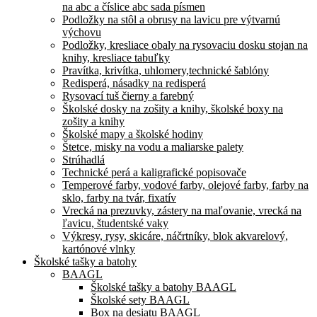
na abc a číslice abc sada písmen
Podložky na stôl a obrusy na lavicu pre výtvarnú
výchovu
Podložky, kresliace obaly na rysovaciu dosku stojan na
knihy, kresliace tabuľky
Pravítka, krivítka, uhlomery,technické šablóny
Redisperá, násadky na redisperá
Rysovací tuš čierny a farebný
Školské dosky na zošity a knihy, školské boxy na
zošity a knihy
Školské mapy a školské hodiny
Štetce, misky na vodu a maliarske palety
Strúhadlá
Technické perá a kaligrafické popisovače
Temperové farby, vodové farby, olejové farby, farby na
sklo, farby na tvár, fixatív
Vrecká na prezuvky, zástery na maľovanie, vrecká na
ľavicu, študentské vaky
Výkresy, rysy, skicáre, náčrtníky, blok akvarelový,
kartónové vlnky
Školské tašky a batohy
BAAGL
Školské tašky a batohy BAAGL
Školské sety BAAGL
Box na desiatu BAAGL