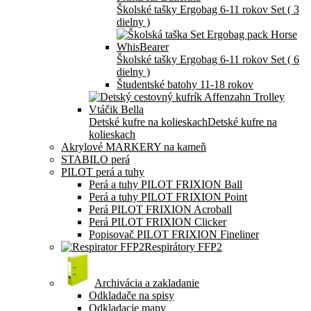
Školské tašky Ergobag 6-11 rokov Set ( 3
dielny )
Školské tašky Ergobag 6-11 rokov Set ( 6
dielny )
Študentské batohy 11-18 rokov
Detské kufre na kolieskach
Detské kufre na
kolieskach
Akrylové MARKERY na kameň
STABILO perá
PILOT perá a tuhy
Perá a tuhy PILOT FRIXION Ball
Perá a tuhy PILOT FRIXION Point
Perá PILOT FRIXION Acroball
Perá PILOT FRIXION Clicker
Popisovač PILOT FRIXION Fineliner
Respirátory FFP2
Archivácia a zakladanie
Odkladače na spisy
Odkladacie mapy