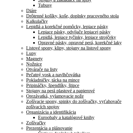
Tubusy
Diáre
Drôtenné košíky, koše, doplnky pracovného stola
Kalkulačky
Lepidlá a korekčné pomôcky, lepiace pásky
Lepiace pásky, odvíjače lepiacej pásky
Lepidlá, lepiace tyčinky, lepiace strojčeky
Opravné pásky, opravné perá, korekčné laky
Listové spony, klipy, stojany na listové spony
Lupy
Magnety
Nožnice
Otvárače na listy
Pečatný vosk a navlhčovátka
Pokladničky, tácka na mince
Pripináčky, špendlíky, štipce
Stojany na perá plastové a papierové
Orezávatká, vylamovacie nože
Zošívacie spony, spinky do zošívačky, vyťahovače
zošívacích spojov
Organizácia a identifikácia
Euroobaly a katalógové knihy
Zošívačky
Prezentácia a plánovanie