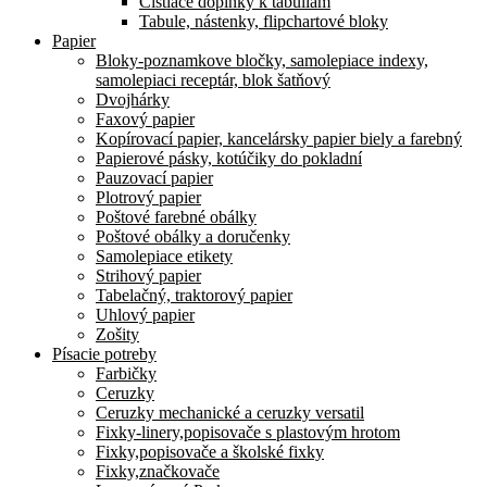
Čistiace doplnky k tabuliam
Tabule, nástenky, flipchartové bloky
Papier
Bloky-poznamkove bločky, samolepiace indexy,
samolepiaci receptár, blok šatňový
Dvojhárky
Faxový papier
Kopírovací papier, kancelársky papier biely a farebný
Papierové pásky, kotúčiky do pokladní
Pauzovací papier
Plotrový papier
Poštové farebné obálky
Poštové obálky a doručenky
Samolepiace etikety
Strihový papier
Tabelačný, traktorový papier
Uhlový papier
Zošity
Písacie potreby
Farbičky
Ceruzky
Ceruzky mechanické a ceruzky versatil
Fixky-linery,popisovače s plastovým hrotom
Fixky,popisovače a školské fixky
Fixky,značkovače