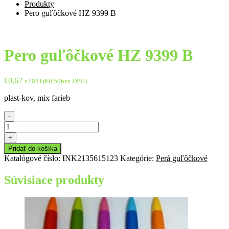
Produkty
Pero guľôčkové HZ 9399 B
Pero guľôčkové HZ 9399 B
€
0,62
s DPH (
€
0,50
bez DPH)
plast-kov, mix farieb
-
množstvo
Pero
+
guľôčkové
Pridať do košíka
HZ
Katalógové číslo:
INK2135615123
Kategórie:
Perá guľôčkové
9399
B
Súvisiace produkty