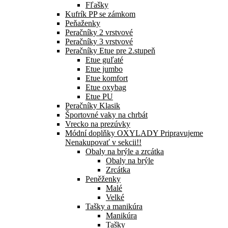
Fľašky
Kufrík PP se zámkom
Peňaženky
Peračníky 2 vrstvové
Peračníky 3 vrstvové
Peračníky Etue pre 2.stupeň
Etue guľaté
Etue jumbo
Etue komfort
Etue oxybag
Etue PU
Peračníky Klasik
Športovné vaky na chrbát
Vrecko na prezúvky
Módní doplňky OXYLADY Pripravujeme
Nenakupovať v sekcii!!
Obaly na brýle a zrcátka
Obaly na brýle
Zrcátka
Peněženky
Malé
Velké
Tašky a manikúra
Manikúra
Tašky