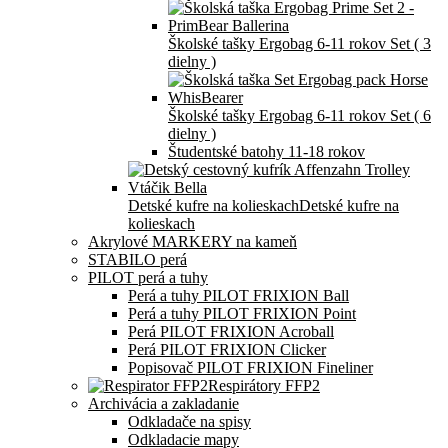
Školské tašky Ergobag 6-11 rokov Set ( 3
dielny )
Školské tašky Ergobag 6-11 rokov Set ( 6
dielny )
Študentské batohy 11-18 rokov
Detské kufre na kolieskach
Detské kufre na
kolieskach
Akrylové MARKERY na kameň
STABILO perá
PILOT perá a tuhy
Perá a tuhy PILOT FRIXION Ball
Perá a tuhy PILOT FRIXION Point
Perá PILOT FRIXION Acroball
Perá PILOT FRIXION Clicker
Popisovač PILOT FRIXION Fineliner
Respirátory FFP2
Archivácia a zakladanie
Odkladače na spisy
Odkladacie mapy