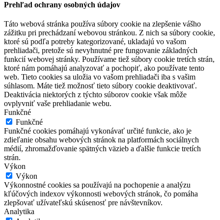
Prehľad ochrany osobných údajov
Táto webová stránka používa súbory cookie na zlepšenie vášho
zážitku pri prechádzaní webovou stránkou. Z nich sa súbory cookie,
ktoré sú podľa potreby kategorizované, ukladajú vo vašom
prehliadači, pretože sú nevyhnutné pre fungovanie základných
funkcií webovej stránky. Používame tiež súbory cookie tretích strán,
ktoré nám pomáhajú analyzovať a pochopiť, ako používate tento
web. Tieto cookies sa uložia vo vašom prehliadači iba s vašim
súhlasom. Máte tiež možnosť tieto súbory cookie deaktivovať.
Deaktivácia niektorých z týchto súborov cookie však môže
ovplyvniť vaše prehliadanie webu.
Funkčné
Funkčné
Funkčné cookies pomáhajú vykonávať určité funkcie, ako je
zdieľanie obsahu webových stránok na platformách sociálnych
médií, zhromažďovanie spätných väzieb a ďalšie funkcie tretích
strán.
Výkon
Výkon
Výkonnostné cookies sa používajú na pochopenie a analýzu
kľúčových indexov výkonnosti webových stránok, čo pomáha
zlepšovať užívateľskú skúsenosť pre návštevníkov.
Analytika