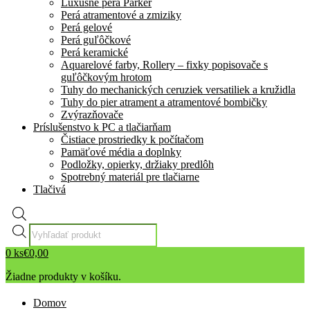
Luxusné perá Parker
Perá atramentové a zmiziky
Perá gelové
Perá guľôčkové
Perá keramické
Aquarelové farby, Rollery – fixky popisovače s
guľôčkovým hrotom
Tuhy do mechanických ceruziek versatiliek a kružidla
Tuhy do pier atrament a atramentové bombičky
Zvýrazňovače
Príslušenstvo k PC a tlačiarňam
Čistiace prostriedky k počítačom
Pamäťové média a doplnky
Podložky, opierky, držiaky predlôh
Spotrebný materiál pre tlačiarne
Tlačivá
Products
search
0
ks
€
0,00
Žiadne produkty v košíku.
Domov