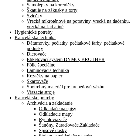
Samolepky na koreničky
Škatule na-zákusky a torty
Sviečky
Vrecká mikroténové na potraviny, vrecká na tlačenku,
vrecká na ľad a iné
Hygienické potreby
Kancelárska technika
Dátumovky, pečiatky, pečiatkové farby, pečiatkové
podušky
Dierovače
Etiketovací system DYMO, BROTHER
Fólie špeciálne
Laminovacia technika
Rezačky na papier
Skartovače
Spotrebný materiál pre hrebeňovú väzbu
Viazacie stroje
Kancelárske potreby
Archivácia a zakladanie
Odkladače na spisy
Odkladacie mapy
Rychloviazače
Šanóny, Zaraďovače,Zakladače
Spisové dosky
Stojany a zakladače na spisy