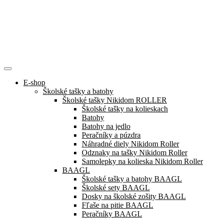
E-shop
Školské tašky a batohy
Školské tašky Nikidom ROLLER
Školské tašky na kolieskach
Batohy
Batohy na jedlo
Peračníky a púzdra
Náhradné diely Nikidom Roller
Odznaky na tašky Nikidom Roller
Samolepky na kolieska Nikidom Roller
BAAGL
Školské tašky a batohy BAAGL
Školské sety BAAGL
Dosky na školské zošity BAAGL
Fľaše na pitie BAAGL
Peračníky BAAGL