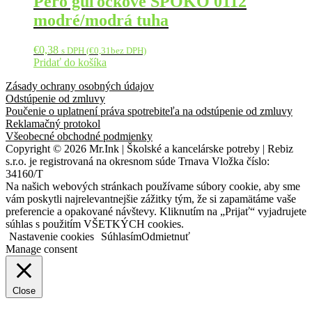
Pero guľôčkové SPOKO 0112
modré/modrá tuha
€
0,38
s DPH (
€
0,31
bez DPH)
Pridať do košíka
Zásady ochrany osobných údajov
Odstúpenie od zmluvy
Poučenie o uplatnení práva spotrebiteľa na odstúpenie od zmluvy
Reklamačný protokol
Všeobecné obchodné podmienky
Copyright © 2026 Mr.Ink | Školské a kancelárske potreby | Rebiz
s.r.o. je registrovaná na okresnom súde Trnava Vložka číslo:
34160/T
Na našich webových stránkach používame súbory cookie, aby sme
vám poskytli najrelevantnejšie zážitky tým, že si zapamätáme vaše
preferencie a opakované návštevy. Kliknutím na „Prijať“ vyjadrujete
súhlas s použitím VŠETKÝCH cookies.
Nastavenie cookies
Súhlasím
Odmietnuť
Manage consent
Close