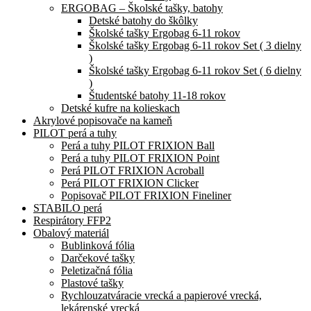
ERGOBAG – Školské tašky, batohy
Detské batohy do škôlky
Školské tašky Ergobag 6-11 rokov
Školské tašky Ergobag 6-11 rokov Set ( 3 dielny
)
Školské tašky Ergobag 6-11 rokov Set ( 6 dielny
)
Študentské batohy 11-18 rokov
Detské kufre na kolieskach
Akrylové popisovače na kameň
PILOT perá a tuhy
Perá a tuhy PILOT FRIXION Ball
Perá a tuhy PILOT FRIXION Point
Perá PILOT FRIXION Acroball
Perá PILOT FRIXION Clicker
Popisovač PILOT FRIXION Fineliner
STABILO perá
Respirátory FFP2
Obalový materiál
Bublinková fólia
Darčekové tašky
Peletizačná fólia
Plastové tašky
Rychlouzatváracie vrecká a papierové vrecká,
lekárenské vrecká