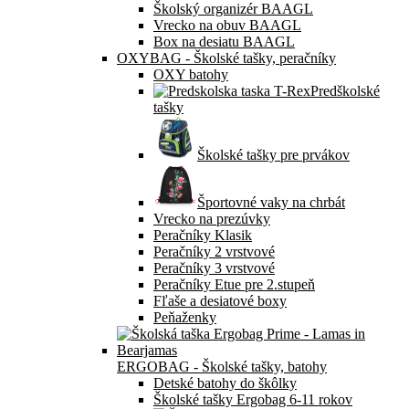
Školský organizér BAAGL
Vrecko na obuv BAAGL
Box na desiatu BAAGL
OXYBAG - Školské tašky, peračníky
OXY batohy
Predškolské
tašky
Školské tašky pre prvákov
Športovné vaky na chrbát
Vrecko na prezúvky
Peračníky Klasik
Peračníky 2 vrstvové
Peračníky 3 vrstvové
Peračníky Etue pre 2.stupeň
Fľaše a desiatové boxy
Peňaženky
ERGOBAG - Školské tašky, batohy
Detské batohy do škôlky
Školské tašky Ergobag 6-11 rokov