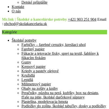
Detské pršiplášte
Kontakt
O nás
Mr.Ink | Školské a kancelárske potreby
+421 903 251 904
Email
:
obchod@skolakancelaria.sk
Kategórie
Školské potreby
Farbičky – farebné ceruzky, kresliaci uhol
Farebný papier
Fúkacie a tetovacie fixky, sprej na textil, šablóny k
fúkacím fixkám
Gumy
Krepový papier
Kriedy a pastely olejové
Kružidlá
Lepidlá
Milimetrový papier
Obaly na zošity a knihy
Peračníky, púzdra na perá, kufríky, box na desiatu,
fľaše na pitie, školské darčekové súpravy
Plastelína, modelovacia hmota
Podložky do zošita, školské tabuľky, dosky a podložky