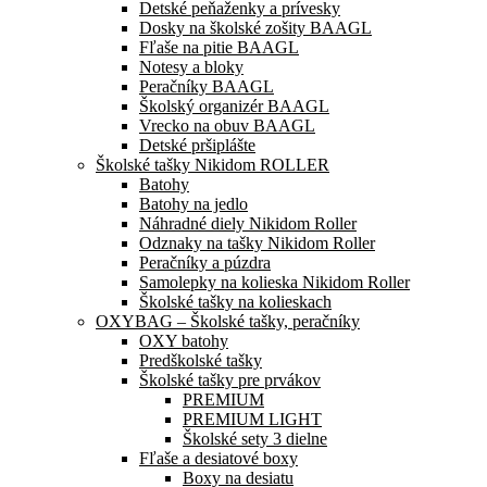
Detské peňaženky a prívesky
Dosky na školské zošity BAAGL
Fľaše na pitie BAAGL
Notesy a bloky
Peračníky BAAGL
Školský organizér BAAGL
Vrecko na obuv BAAGL
Detské pršiplášte
Školské tašky Nikidom ROLLER
Batohy
Batohy na jedlo
Náhradné diely Nikidom Roller
Odznaky na tašky Nikidom Roller
Peračníky a púzdra
Samolepky na kolieska Nikidom Roller
Školské tašky na kolieskach
OXYBAG – Školské tašky, peračníky
OXY batohy
Predškolské tašky
Školské tašky pre prvákov
PREMIUM
PREMIUM LIGHT
Školské sety 3 dielne
Fľaše a desiatové boxy
Boxy na desiatu