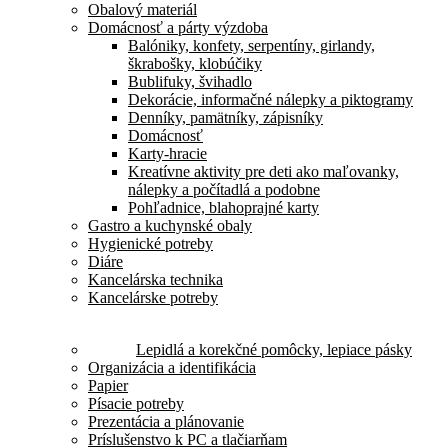
Obalový materiál
Domácnosť a párty výzdoba
Balóniky, konfety, serpentíny, girlandy,
škrabošky, klobúčiky
Bublifuky, švihadlo
Dekorácie, informačné nálepky a piktogramy
Denníky, pamätníky, zápisníky
Domácnosť
Karty-hracie
Kreatívne aktivity pre deti ako maľovanky,
nálepky a počítadlá a podobne
Pohľadnice, blahoprajné karty
Gastro a kuchynské obaly
Hygienické potreby
Diáre
Kancelárska technika
Kancelárske potreby
Lepidlá a korekčné pomôcky, lepiace pásky
Organizácia a identifikácia
Papier
Písacie potreby
Prezentácia a plánovanie
Príslušenstvo k PC a tlačiarňam