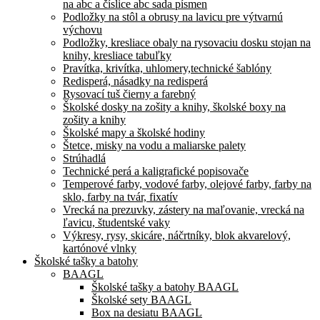
na abc a číslice abc sada písmen
Podložky na stôl a obrusy na lavicu pre výtvarnú
výchovu
Podložky, kresliace obaly na rysovaciu dosku stojan na
knihy, kresliace tabuľky
Pravítka, krivítka, uhlomery,technické šablóny
Redisperá, násadky na redisperá
Rysovací tuš čierny a farebný
Školské dosky na zošity a knihy, školské boxy na
zošity a knihy
Školské mapy a školské hodiny
Štetce, misky na vodu a maliarske palety
Strúhadlá
Technické perá a kaligrafické popisovače
Temperové farby, vodové farby, olejové farby, farby na
sklo, farby na tvár, fixatív
Vrecká na prezuvky, zástery na maľovanie, vrecká na
ľavicu, študentské vaky
Výkresy, rysy, skicáre, náčrtníky, blok akvarelový,
kartónové vlnky
Školské tašky a batohy
BAAGL
Školské tašky a batohy BAAGL
Školské sety BAAGL
Box na desiatu BAAGL