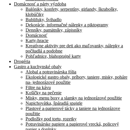
Domácnosť a párty výzdoba
Balóniky, konfety, serpentíny, girlandy, škrabošky,
klobúčiky
Bublifuky, švihadlo
Dekorácie, informačné nálepky a piktogramy
Denníky, pamätníky, zápisníky
Domácnosť
Karty-hracie
Kreatívne aktivity pre deti ako maľovanky, nálepky a
počítadlá a podobne
Pohľadnice, blahoprajné karty
Drogéria
Gastro a kuchynské obaly
Alobal a potravinárska fólia
Ekologické gastro obaly, príbory, taniere, misky, poháre
na- jednorázové použitie
Filtre na kávu
Košíčky na pečenie
Misky, menu boxy a slamky na jednorázové použitie
Napichovátka, špáradlá spajgle
Plastové a-papierové tácky a taniere na jednorázove
použitie
Podložky pod tortu, rozetky
Potravinárske papiere a papierové vrecká, policový
papier a doplnky