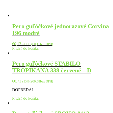
Pero guľôčkové jednorazové Corvina
196 modré
€
0,13
s DPH (
€
0,11
bez DPH)
Pridať do košíka
Pero guľôčkové STABILO
TROPIKANA 338 červené – D
€
0,71
s DPH (
€
0,58
bez DPH)
DOPREDAJ
Pridať do košíka