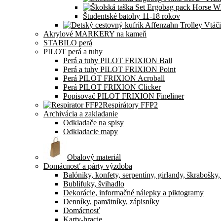
Študentské batohy 11-18 rokov
Akrylové MARKERY na kameň
STABILO perá
PILOT perá a tuhy
Perá a tuhy PILOT FRIXION Ball
Perá a tuhy PILOT FRIXION Point
Perá PILOT FRIXION Acroball
Perá PILOT FRIXION Clicker
Popisovač PILOT FRIXION Fineliner
Respirátory FFP2
Archivácia a zakladanie
Odkladače na spisy
Odkladacie mapy
Obalový materiál
Domácnosť a párty výzdoba
Balóniky, konfety, serpentíny, girlandy, škrabošky
Bublifuky, švihadlo
Dekorácie, informačné nálepky a piktogramy
Denníky, pamätníky, zápisníky
Domácnosť
Karty-hracie