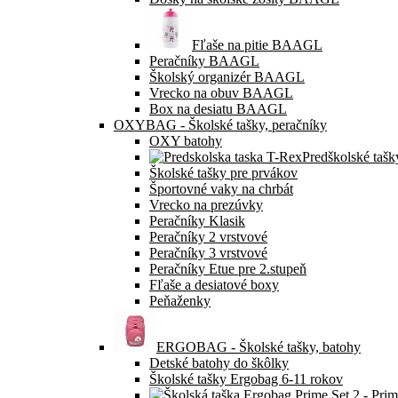
Fľaše na pitie BAAGL
Peračníky BAAGL
Školský organizér BAAGL
Vrecko na obuv BAAGL
Box na desiatu BAAGL
OXYBAG - Školské tašky, peračníky
OXY batohy
Predškolské tašk
Školské tašky pre prvákov
Športovné vaky na chrbát
Vrecko na prezúvky
Peračníky Klasik
Peračníky 2 vrstvové
Peračníky 3 vrstvové
Peračníky Etue pre 2.stupeň
Fľaše a desiatové boxy
Peňaženky
ERGOBAG - Školské tašky, batohy
Detské batohy do škôlky
Školské tašky Ergobag 6-11 rokov