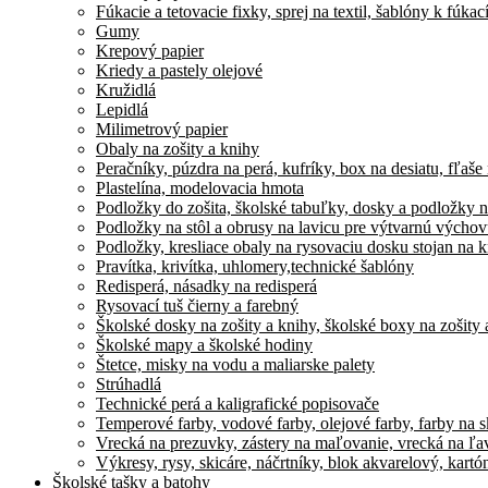
Fúkacie a tetovacie fixky, sprej na textil, šablóny k fúka
Gumy
Krepový papier
Kriedy a pastely olejové
Kružidlá
Lepidlá
Milimetrový papier
Obaly na zošity a knihy
Peračníky, púzdra na perá, kufríky, box na desiatu, fľaše
Plastelína, modelovacia hmota
Podložky do zošita, školské tabuľky, dosky a podložky n
Podložky na stôl a obrusy na lavicu pre výtvarnú výcho
Podložky, kresliace obaly na rysovaciu dosku stojan na k
Pravítka, krivítka, uhlomery,technické šablóny
Redisperá, násadky na redisperá
Rysovací tuš čierny a farebný
Školské dosky na zošity a knihy, školské boxy na zošity 
Školské mapy a školské hodiny
Štetce, misky na vodu a maliarske palety
Strúhadlá
Technické perá a kaligrafické popisovače
Temperové farby, vodové farby, olejové farby, farby na skl
Vrecká na prezuvky, zástery na maľovanie, vrecká na ľa
Výkresy, rysy, skicáre, náčrtníky, blok akvarelový, kart
Školské tašky a batohy