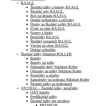
BAAGL
Školské tašky a batohy BAAGL
Školské sety BAAGL
Box na desiatu BAAGL
Detské peňaženky a prívesky
Dosky na školské zošity BAAGL
Fľaše na pitie BAAGL
Notesy a bloky
Peračníky BAAGL
Školský organizér BAAGL
Vrecko na obuv BAAGL
Detské pršiplášte
Školské tašky Nikidom ROLLER
Batohy
Batohy na jedlo
Náhradné diely Nikidom Roller
Odznaky na tašky Nikidom Roller
Peračníky a púzdra
Samolepky na kolieska Nikidom Roller
Školské tašky na kolieskach
OXYBAG – Školské tašky, peračníky
OXY batohy
Predškolské tašky
Školské tašky pre prvákov
PREMIUM