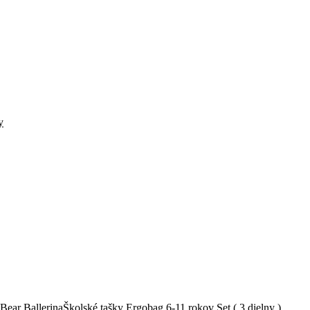
y
Školské tašky Ergobag 6-11 rokov Set ( 3 dielny )