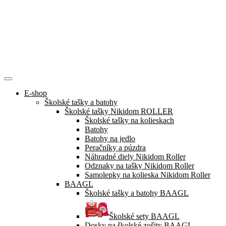
E-shop
Školské tašky a batohy
Školské tašky Nikidom ROLLER
Školské tašky na kolieskach
Batohy
Batohy na jedlo
Peračníky a púzdra
Náhradné diely Nikidom Roller
Odznaky na tašky Nikidom Roller
Samolepky na kolieska Nikidom Roller
BAAGL
Školské tašky a batohy BAAGL
Školské sety BAAGL
Dosky na školské zošity BAAGL