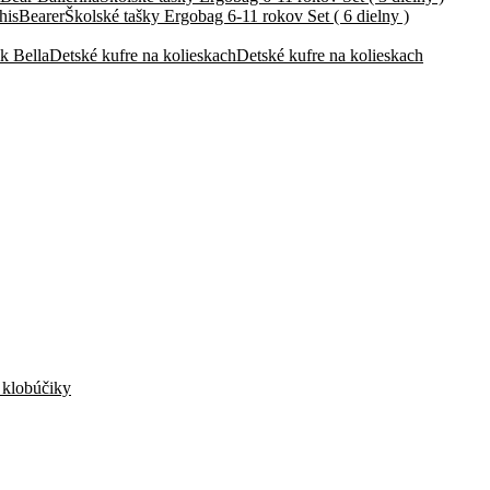
Školské tašky Ergobag 6-11 rokov Set ( 6 dielny )
Detské kufre na kolieskach
Detské kufre na kolieskach
, klobúčiky