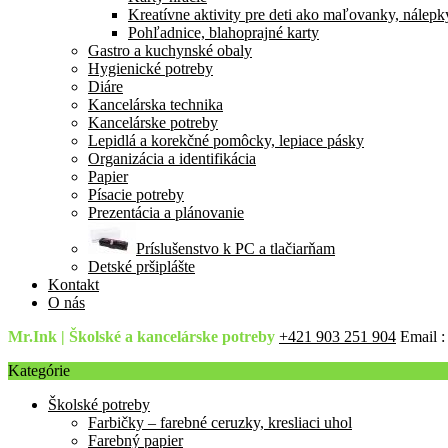
Kreatívne aktivity pre deti ako maľovanky, nálepk
Pohľadnice, blahoprajné karty
Gastro a kuchynské obaly
Hygienické potreby
Diáre
Kancelárska technika
Kancelárske potreby
Lepidlá a korekčné pomôcky, lepiace pásky
Organizácia a identifikácia
Papier
Písacie potreby
Prezentácia a plánovanie
Príslušenstvo k PC a tlačiarňam
Detské pršiplášte
Kontakt
O nás
Mr.Ink | Školské a kancelárske potreby
+421 903 251 904
Email 
Kategórie
Školské potreby
Farbičky – farebné ceruzky, kresliaci uhol
Farebný papier