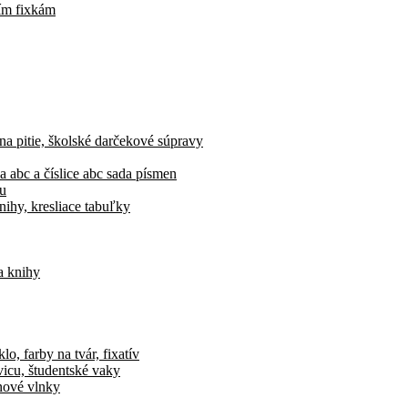
cím fixkám
 na pitie, školské darčekové súpravy
a abc a číslice abc sada písmen
vu
nihy, kresliace tabuľky
a knihy
o, farby na tvár, fixatív
vicu, študentské vaky
ónové vlnky