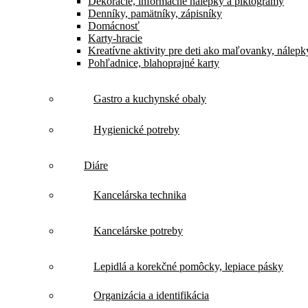
Dekorácie, informačné nálepky a piktogramy
Denníky, pamätníky, zápisníky
Domácnosť
Karty-hracie
Kreatívne aktivity pre deti ako maľovanky, nálepk
Pohľadnice, blahoprajné karty
Gastro a kuchynské obaly
Hygienické potreby
Diáre
Kancelárska technika
Kancelárske potreby
Lepidlá a korekčné pomôcky, lepiace pásky
Organizácia a identifikácia