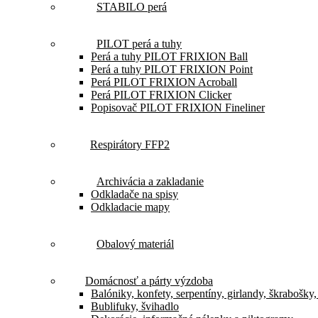
STABILO perá
PILOT perá a tuhy
Perá a tuhy PILOT FRIXION Ball
Perá a tuhy PILOT FRIXION Point
Perá PILOT FRIXION Acroball
Perá PILOT FRIXION Clicker
Popisovač PILOT FRIXION Fineliner
Respirátory FFP2
Archivácia a zakladanie
Odkladače na spisy
Odkladacie mapy
Obalový materiál
Domácnosť a párty výzdoba
Balóniky, konfety, serpentíny, girlandy, škrabošky
Bublifuky, švihadlo