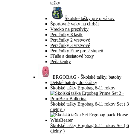
tašky
Školské tašky pre prvákov
Športovné vaky na chrbát
Vrecko na prezúvky
Peračníky Klasik
Peračníky 2 vrstvové
Peračníky 3 vrstvové
Peračníky Etue pre 2.stupeň
Fľaše a desiatové boxy
Peňaženky
ERGOBAG - Školské tašky, batohy
Detské batohy do škôlky
Školské tašky Ergobag 6-11 rokov
Školské tašky Ergobag 6-11 rokov Set ( 3
dielny )
Školské tašky Ergobag 6-11 rokov Set ( 6
dielny )