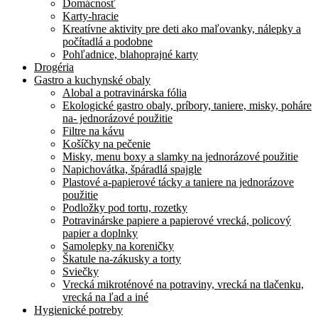
Domácnosť
Karty-hracie
Kreatívne aktivity pre deti ako maľovanky, nálepky a
počítadlá a podobne
Pohľadnice, blahoprajné karty
Drogéria
Gastro a kuchynské obaly
Alobal a potravinárska fólia
Ekologické gastro obaly, príbory, taniere, misky, poháre
na- jednorázové použitie
Filtre na kávu
Košíčky na pečenie
Misky, menu boxy a slamky na jednorázové použitie
Napichovátka, špáradlá spajgle
Plastové a-papierové tácky a taniere na jednorázove
použitie
Podložky pod tortu, rozetky
Potravinárske papiere a papierové vrecká, policový
papier a doplnky
Samolepky na koreničky
Škatule na-zákusky a torty
Sviečky
Vrecká mikroténové na potraviny, vrecká na tlačenku,
vrecká na ľad a iné
Hygienické potreby