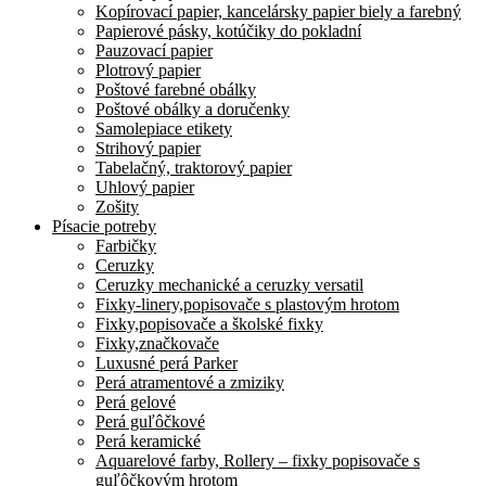
Kopírovací papier, kancelársky papier biely a farebný
Papierové pásky, kotúčiky do pokladní
Pauzovací papier
Plotrový papier
Poštové farebné obálky
Poštové obálky a doručenky
Samolepiace etikety
Strihový papier
Tabelačný, traktorový papier
Uhlový papier
Zošity
Písacie potreby
Farbičky
Ceruzky
Ceruzky mechanické a ceruzky versatil
Fixky-linery,popisovače s plastovým hrotom
Fixky,popisovače a školské fixky
Fixky,značkovače
Luxusné perá Parker
Perá atramentové a zmiziky
Perá gelové
Perá guľôčkové
Perá keramické
Aquarelové farby, Rollery – fixky popisovače s
guľôčkovým hrotom