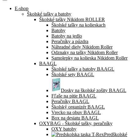
E-shop
Školské tašky a batohy
Školské tašky Nikidom ROLLER
Školské tašky na kolieskach
Batohy
Batohy na jedlo
Peračníky a púzdra
Náhradné diely Nikidom Roller
Odznaky na tašky Nikidom Roller
Samolepky na kolieska Nikidom Roller
BAAGL
Školské tašky a batohy BAAGL
Školské sety BAAGL
Dosky na školské zošity BAAGL
Fľaše na pitie BAAGL
Peračníky BAAGL
Školský organizér BAAGL
Vrecko na obuv BAAGL
Box na desiatu BAAGL
OXYBAG - Školské tašky, peračníky
OXY batohy
Predškolské