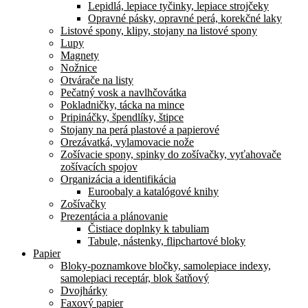
Lepidlá, lepiace tyčinky, lepiace strojčeky
Opravné pásky, opravné perá, korekčné laky
Listové spony, klipy, stojany na listové spony
Lupy
Magnety
Nožnice
Otvárače na listy
Pečatný vosk a navlhčovátka
Pokladničky, tácka na mince
Pripináčky, špendlíky, štipce
Stojany na perá plastové a papierové
Orezávatká, vylamovacie nože
Zošívacie spony, spinky do zošívačky, vyťahovače
zošívacích spojov
Organizácia a identifikácia
Euroobaly a katalógové knihy
Zošívačky
Prezentácia a plánovanie
Čistiace doplnky k tabuliam
Tabule, nástenky, flipchartové bloky
Papier
Bloky-poznamkove bločky, samolepiace indexy,
samolepiaci receptár, blok šatňový
Dvojhárky
Faxový papier