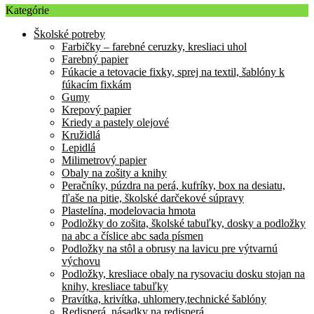
Kategórie
Školské potreby
Farbičky – farebné ceruzky, kresliaci uhol
Farebný papier
Fúkacie a tetovacie fixky, sprej na textil, šablóny k
fúkacím fixkám
Gumy
Krepový papier
Kriedy a pastely olejové
Kružidlá
Lepidlá
Milimetrový papier
Obaly na zošity a knihy
Peračníky, púzdra na perá, kufríky, box na desiatu,
fľaše na pitie, školské darčekové súpravy
Plastelína, modelovacia hmota
Podložky do zošita, školské tabuľky, dosky a podložky
na abc a číslice abc sada písmen
Podložky na stôl a obrusy na lavicu pre výtvarnú
výchovu
Podložky, kresliace obaly na rysovaciu dosku stojan na
knihy, kresliace tabuľky
Pravítka, krivítka, uhlomery,technické šablóny
Redisperá, násadky na redisperá