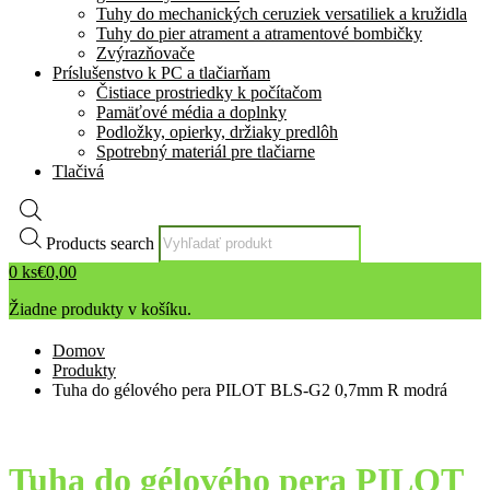
Tuhy do mechanických ceruziek versatiliek a kružidla
Tuhy do pier atrament a atramentové bombičky
Zvýrazňovače
Príslušenstvo k PC a tlačiarňam
Čistiace prostriedky k počítačom
Pamäťové média a doplnky
Podložky, opierky, držiaky predlôh
Spotrebný materiál pre tlačiarne
Tlačivá
Products search
0
ks
€
0,00
Žiadne produkty v košíku.
Domov
Produkty
Tuha do gélového pera PILOT BLS-G2 0,7mm R modrá
Tuha do gélového pera PILOT