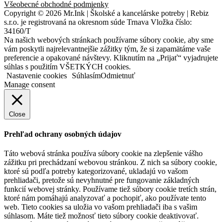
Všeobecné obchodné podmienky
Copyright © 2026 Mr.Ink | Školské a kancelárske potreby | Rebiz
s.r.o. je registrovaná na okresnom súde Trnava Vložka číslo:
34160/T
Na našich webových stránkach používame súbory cookie, aby sme
vám poskytli najrelevantnejšie zážitky tým, že si zapamätáme vaše
preferencie a opakované návštevy. Kliknutím na „Prijať“ vyjadrujete
súhlas s použitím VŠETKÝCH cookies.
Nastavenie cookies
Súhlasím
Odmietnuť
Manage consent
Close
Prehľad ochrany osobných údajov
Táto webová stránka používa súbory cookie na zlepšenie vášho
zážitku pri prechádzaní webovou stránkou. Z nich sa súbory cookie,
ktoré sú podľa potreby kategorizované, ukladajú vo vašom
prehliadači, pretože sú nevyhnutné pre fungovanie základných
funkcií webovej stránky. Používame tiež súbory cookie tretích strán,
ktoré nám pomáhajú analyzovať a pochopiť, ako používate tento
web. Tieto cookies sa uložia vo vašom prehliadači iba s vašim
súhlasom. Máte tiež možnosť tieto súbory cookie deaktivovať.