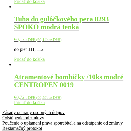
Pridať do košíka
Tuha do gulôčkového pera 0293
SPOKO modrá tenká
€
0,17
s DPH (
€
0,14
bez DPH)
do pier 111, 112
Pridať do košíka
Atramentové bombičky /10ks modré
CENTROPEN 0019
€
0,72
s DPH (
€
0,59
bez DPH)
Pridať do košíka
Zásady ochrany osobných údajov
Odstúpenie od zmluvy
Poučenie o uplatnení práva spotrebiteľa na odstúpenie od zmluvy
Reklamačný protokol