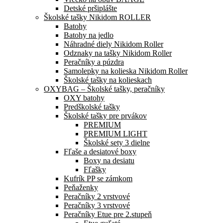
Detské pršiplášte
Školské tašky Nikidom ROLLER
Batohy
Batohy na jedlo
Náhradné diely Nikidom Roller
Odznaky na tašky Nikidom Roller
Peračníky a púzdra
Samolepky na kolieska Nikidom Roller
Školské tašky na kolieskach
OXYBAG – Školské tašky, peračníky
OXY batohy
Predškolské tašky
Školské tašky pre prvákov
PREMIUM
PREMIUM LIGHT
Školské sety 3 dielne
Fľaše a desiatové boxy
Boxy na desiatu
Fľašky
Kufrík PP se zámkom
Peňaženky
Peračníky 2 vrstvové
Peračníky 3 vrstvové
Peračníky Etue pre 2.stupeň