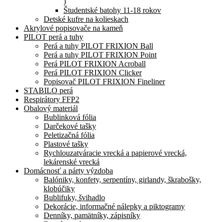
)
Študentské batohy 11-18 rokov
Detské kufre na kolieskach
Akrylové popisovače na kameň
PILOT perá a tuhy
Perá a tuhy PILOT FRIXION Ball
Perá a tuhy PILOT FRIXION Point
Perá PILOT FRIXION Acroball
Perá PILOT FRIXION Clicker
Popisovač PILOT FRIXION Fineliner
STABILO perá
Respirátory FFP2
Obalový materiál
Bublinková fólia
Darčekové tašky
Peletizačná fólia
Plastové tašky
Rychlouzatváracie vrecká a papierové vrecká,
lekárenské vrecká
Domácnosť a párty výzdoba
Balóniky, konfety, serpentíny, girlandy, škrabošky,
klobúčiky
Bublifuky, švihadlo
Dekorácie, informačné nálepky a piktogramy
Denníky, pamätníky, zápisníky