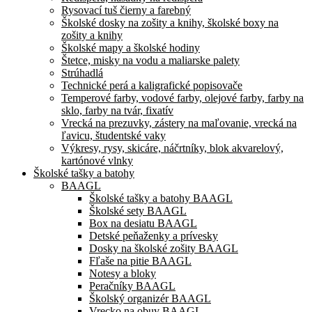
Rysovací tuš čierny a farebný
Školské dosky na zošity a knihy, školské boxy na
zošity a knihy
Školské mapy a školské hodiny
Štetce, misky na vodu a maliarske palety
Strúhadlá
Technické perá a kaligrafické popisovače
Temperové farby, vodové farby, olejové farby, farby na
sklo, farby na tvár, fixatív
Vrecká na prezuvky, zástery na maľovanie, vrecká na
ľavicu, študentské vaky
Výkresy, rysy, skicáre, náčrtníky, blok akvarelový,
kartónové vlnky
Školské tašky a batohy
BAAGL
Školské tašky a batohy BAAGL
Školské sety BAAGL
Box na desiatu BAAGL
Detské peňaženky a prívesky
Dosky na školské zošity BAAGL
Fľaše na pitie BAAGL
Notesy a bloky
Peračníky BAAGL
Školský organizér BAAGL
Vrecko na obuv BAAGL