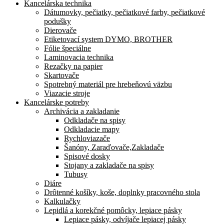
Kancelárska technika
Dátumovky, pečiatky, pečiatkové farby, pečiatkové
podušky
Dierovače
Etiketovací system DYMO, BROTHER
Fólie špeciálne
Laminovacia technika
Rezačky na papier
Skartovače
Spotrebný materiál pre hrebeňovú väzbu
Viazacie stroje
Kancelárske potreby
Archivácia a zakladanie
Odkladače na spisy
Odkladacie mapy
Rychloviazače
Šanóny, Zaraďovače,Zakladače
Spisové dosky
Stojany a zakladače na spisy
Tubusy
Diáre
Drôtenné košíky, koše, doplnky pracovného stola
Kalkulačky
Lepidlá a korekčné pomôcky, lepiace pásky
Lepiace pásky, odvíjače lepiacej pásky