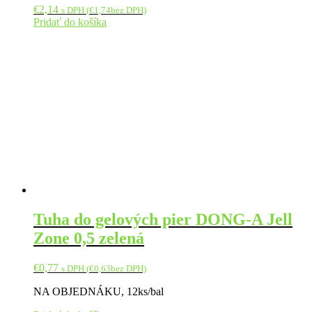
€
2,14
s DPH (
€
1,74
bez DPH)
Pridať do košíka
Tuha do gelových pier DONG-A Jell
Zone 0,5 zelená
€
0,77
s DPH (
€
0,63
bez DPH)
NA OBJEDNÁKU, 12ks/bal