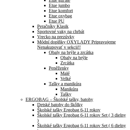
Etue guľaté
Etue jumbo
Etue komfort
Etue oxybag
Etue PU
Peračníky Klasik
Športovné vaky na chrbát
Vrecko na prezúvky
Módní doplňky OXYLADY Pripravujeme
Nenakupovať v sekcii!!
Obaly na brýle a zrcátka
Obaly na brýle
Zrcátka
Peněženky
Malé
Velké
Tašky a manikúra
Manikúra
Tašky
ERGOBAG – Školské tašky, batohy
Detské batohy do škôlky
Školské tašky Ergobag 6-11 rokov
Školské tašky Ergobag 6-11 rokov Set ( 3 dielny
)
Školské tašky Ergobag 6-11 rokov Set ( 6 dielny