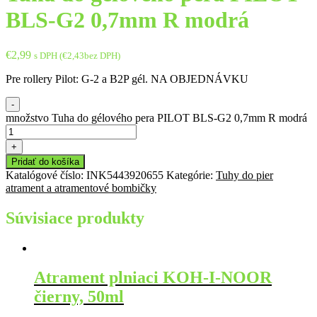
BLS-G2 0,7mm R modrá
€
2,99
s DPH (
€
2,43
bez DPH)
Pre rollery Pilot: G-2 a B2P gél. NA OBJEDNÁVKU
-
množstvo Tuha do gélového pera PILOT BLS-G2 0,7mm R modrá
+
Pridať do košíka
Katalógové číslo:
INK5443920655
Kategórie:
Tuhy do pier
atrament a atramentové bombičky
Súvisiace produkty
Atrament plniaci KOH-I-NOOR
čierny, 50ml