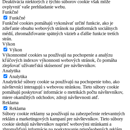
Deaktivácia niektorých z týchto súborov cookie však môže
ovplyvniť vaše prehliadanie webu.
Funkčné
Funkčné
Funkčné cookies pomáhajú vykonávať určité funkcie, ako je
zdieľanie obsahu webových stránok na platformách sociálnych
médií, zhromažďovanie spätných väzieb a ďalšie funkcie tretích
strán.
Výkon
Výkon
Výkonnostné cookies sa používajú na pochopenie a analýzu
kľúčových indexov výkonnosti webových stránok, čo pomáha
zlepšovať užívateľskú skúsenosť pre návštevníkov.
Analytika
Analytika
Analytické súbory cookie sa používajú na pochopenie toho, ako
návštevníci interagujú s webovou stránkou. Tieto súbory cookie
pomáhajú poskytovať informácie o metrikách počtu návštevníkov,
miere okamžitých odchodov, zdroji návštevnosti atď.
Reklama
Reklama
Súbory cookie reklamy sa používajú na zabezpečenie relevantných
reklám a marketingových kampaní pre návštevníkov. Tieto súbory
cookie sledujú návštevníkov naprieč webovými stránkami a
zhromažďujú informácie na poskytovanie prispôsobených reklám.