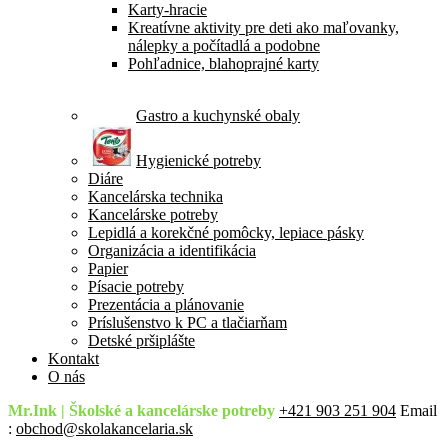
Karty-hracie
Kreatívne aktivity pre deti ako maľovanky,
nálepky a počítadlá a podobne
Pohľadnice, blahoprajné karty
Gastro a kuchynské obaly
Hygienické potreby
Diáre
Kancelárska technika
Kancelárske potreby
Lepidlá a korekčné pomôcky, lepiace pásky
Organizácia a identifikácia
Papier
Písacie potreby
Prezentácia a plánovanie
Príslušenstvo k PC a tlačiarňam
Detské pršiplášte
Kontakt
O nás
Mr.Ink | Školské a kancelárske potreby
+421 903 251 904
Email
:
obchod@skolakancelaria.sk