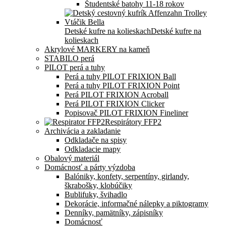
Študentské batohy 11-18 rokov
Detské kufre na kolieskach
Detské kufre na
kolieskach
Akrylové MARKERY na kameň
STABILO perá
PILOT perá a tuhy
Perá a tuhy PILOT FRIXION Ball
Perá a tuhy PILOT FRIXION Point
Perá PILOT FRIXION Acroball
Perá PILOT FRIXION Clicker
Popisovač PILOT FRIXION Fineliner
Respirátory FFP2
Archivácia a zakladanie
Odkladače na spisy
Odkladacie mapy
Obalový materiál
Domácnosť a párty výzdoba
Balóniky, konfety, serpentíny, girlandy,
škrabošky, klobúčiky
Bublifuky, švihadlo
Dekorácie, informačné nálepky a piktogramy
Denníky, pamätníky, zápisníky
Domácnosť