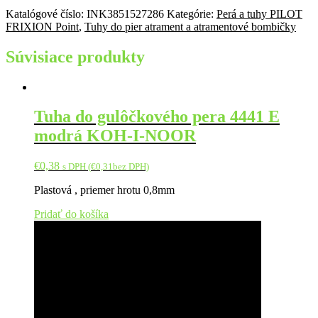
Katalógové číslo:
INK3851527286
Kategórie:
Perá a tuhy PILOT
FRIXION Point
,
Tuhy do pier atrament a atramentové bombičky
Súvisiace produkty
Tuha do gulôčkového pera 4441 E
modrá KOH-I-NOOR
€
0,38
s DPH (
€
0,31
bez DPH)
Plastová , priemer hrotu 0,8mm
Pridať do košíka