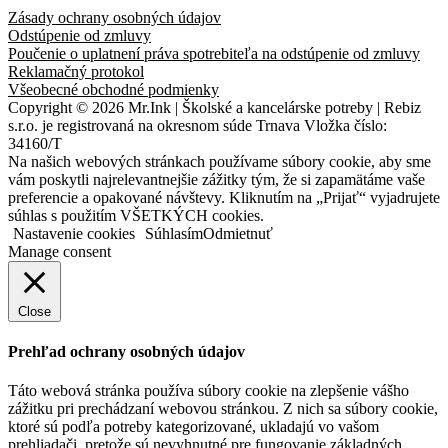
Zásady ochrany osobných údajov
Odstúpenie od zmluvy
Poučenie o uplatnení práva spotrebiteľa na odstúpenie od zmluvy
Reklamačný protokol
Všeobecné obchodné podmienky
Copyright © 2026 Mr.Ink | Školské a kancelárske potreby | Rebiz
s.r.o. je registrovaná na okresnom súde Trnava Vložka číslo:
34160/T
Na našich webových stránkach používame súbory cookie, aby sme
vám poskytli najrelevantnejšie zážitky tým, že si zapamätáme vaše
preferencie a opakované návštevy. Kliknutím na „Prijať“ vyjadrujete
súhlas s použitím VŠETKÝCH cookies.
Nastavenie cookies
Súhlasím
Odmietnuť
Manage consent
Close
Prehľad ochrany osobných údajov
Táto webová stránka používa súbory cookie na zlepšenie vášho
zážitku pri prechádzaní webovou stránkou. Z nich sa súbory cookie,
ktoré sú podľa potreby kategorizované, ukladajú vo vašom
prehliadači, pretože sú nevyhnutné pre fungovanie základných