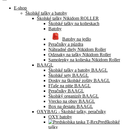
E-shop
Školské tašky a batohy
Školské tašky Nikidom ROLLER
Školské tašky na kolieskach
Batohy
Batohy na jedlo
Peračníky a púzdra
Náhradné diely Nikidom Roller
Odznaky na tašky Nikidom Roller
Samolepky na kolieska Nikidom Roller
BAAGL
Školské tašky a batohy BAAGL
Školské sety BAAGL
Dosky na školské zošity BAAGL
Fľaše na pitie BAAGL
Peračníky BAAGL
Školský organizér BAAGL
Vrecko na obuv BAAGL
Box na desiatu BAAGL
OXYBAG - Školské tašky, peračníky
OXY batohy
Predškolské
tašky