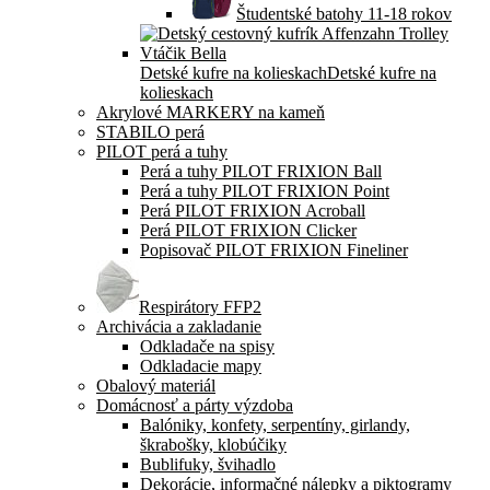
Študentské batohy 11-18 rokov
Detské kufre na kolieskach
Detské kufre na
kolieskach
Akrylové MARKERY na kameň
STABILO perá
PILOT perá a tuhy
Perá a tuhy PILOT FRIXION Ball
Perá a tuhy PILOT FRIXION Point
Perá PILOT FRIXION Acroball
Perá PILOT FRIXION Clicker
Popisovač PILOT FRIXION Fineliner
Respirátory FFP2
Archivácia a zakladanie
Odkladače na spisy
Odkladacie mapy
Obalový materiál
Domácnosť a párty výzdoba
Balóniky, konfety, serpentíny, girlandy,
škrabošky, klobúčiky
Bublifuky, švihadlo
Dekorácie, informačné nálepky a piktogramy