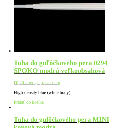
Tuha do guľôčkového pera 0294
SPOKO modrá veľkoobsahová
€
0,20
s DPH (
€
0,16
bez DPH)
High-density blue (white body)
Pridať do košíka
Tuha do gulôčkového pera MINI
kovová modrá