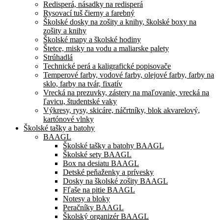
Redisperá, násadky na redisperá
Rysovací tuš čierny a farebný
Školské dosky na zošity a knihy, školské boxy na
zošity a knihy
Školské mapy a školské hodiny
Štetce, misky na vodu a maliarske palety
Strúhadlá
Technické perá a kaligrafické popisovače
Temperové farby, vodové farby, olejové farby, farby na
sklo, farby na tvár, fixatív
Vrecká na prezuvky, zástery na maľovanie, vrecká na
ľavicu, študentské vaky
Výkresy, rysy, skicáre, náčrtníky, blok akvarelový,
kartónové vlnky
Školské tašky a batohy
BAAGL
Školské tašky a batohy BAAGL
Školské sety BAAGL
Box na desiatu BAAGL
Detské peňaženky a prívesky
Dosky na školské zošity BAAGL
Fľaše na pitie BAAGL
Notesy a bloky
Peračníky BAAGL
Školský organizér BAAGL