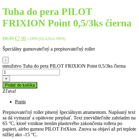
Tuha do pera PILOT
FRIXION Point 0,5/3ks čierna
€
8,39
€
7,90
s DPH (
€
6,42
bez DPH)
Špeciálny gumovateľný a prepisovateľný roller
-
množstvo Tuha do pera PILOT FRIXION Point 0,5/3ks čierna
+
Pridať do košíka
Zľava!
Popis
Prepisovateľný roller plnený špeciálnym atramentom. Napísaný text
sa dá vymazať a opätovne prepísať. Text zneviditeľníte zahriatím na
65 °C, ktoré vznikne trením plastového zakončenia rollera po
papieri, alebo gumou PILOT FriXion. Znova sa objaví až pri teplote
nižšej ako -15 °C.