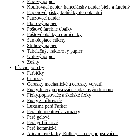
Faxový papier
Kopírovací papier, kancelársky papier biely a farebný
Papierové pásky, kotúčiky do pokladní
Pauzovací papier
Plotrový papier
Poštové farebné obálky
Poštové obálky a doručenky
Samolepiace etikety
Strihový papier
Tabelačný, traktorový papier
Uhlový papier
Zošity
Písacie potreby
Farbičky
Ceruzky
Ceruzky mechanické a ceruzky versatil
Fixky-linery,popisovače s plastovým hrotom
Fixky,popisovače a školské fixky
Fixky,značkovače
Luxusné perá Parker
Perá atramentové a zmiziky
Perá gelové
Perá guľôčkové
Perá keramické
Aquarelové farby, Rollery – fixky popisovače s