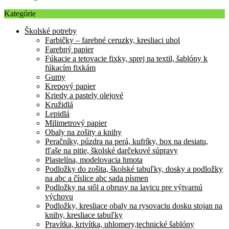
Kategórie
Školské potreby
Farbičky – farebné ceruzky, kresliaci uhol
Farebný papier
Fúkacie a tetovacie fixky, sprej na textil, šablóny k
fúkacím fixkám
Gumy
Krepový papier
Kriedy a pastely olejové
Kružidlá
Lepidlá
Milimetrový papier
Obaly na zošity a knihy
Peračníky, púzdra na perá, kufríky, box na desiatu,
fľaše na pitie, školské darčekové súpravy
Plastelína, modelovacia hmota
Podložky do zošita, školské tabuľky, dosky a podložky
na abc a číslice abc sada písmen
Podložky na stôl a obrusy na lavicu pre výtvarnú
výchovu
Podložky, kresliace obaly na rysovaciu dosku stojan na
knihy, kresliace tabuľky
Pravítka, krivítka, uhlomery,technické šablóny