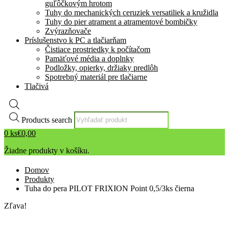
guľôčkovým hrotom
Tuhy do mechanických ceruziek versatiliek a kružidla
Tuhy do pier atrament a atramentové bombičky
Zvýrazňovače
Príslušenstvo k PC a tlačiarňam
Čistiace prostriedky k počítačom
Pamäťové média a doplnky
Podložky, opierky, držiaky predlôh
Spotrebný materiál pre tlačiarne
Tlačivá
Products search
0
ks
€
0,00
Žiadne produkty v košíku.
Domov
Produkty
Tuha do pera PILOT FRIXION Point 0,5/3ks čierna
Zľava!