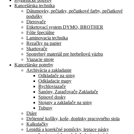
Hygienické potreby
Kancelárska technika
Dátumovky, pečiatky, pečiatkové farby, pečiatkové
podušky
Dierovače
Etiketovací system DYMO, BROTHER
Fólie špeciálne
Laminovacia technika
Rezačky na papier
Skartovače
Spotrebný materiál pre hrebeňovú väzbu
Viazacie stroje
Kancelárske potreby
Archivácia a zakladanie
Odkladače na spisy
Odkladacie mapy
Rychloviazače
Šanóny, Zaraďovače,Zakladače
Spisové dosky
Stojany a zakladače na spisy
Tubusy
Diáre
Drôtenné košíky, koše, doplnky pracovného stola
Kalkulačky
Lepidlá a korekčné pomôcky, lepiace pásky