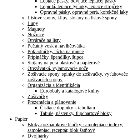
Lepiace pásky, odvíjače lepiacej pásky
Lepidlá, lepiace tyčinky, lepiace strojčeky
Opravné pásky, opravné perá, korekčné laky
Listové spony, klipy, stojany na listové spony
Lupy
Magnety
Nožnice
Otvárače na listy
Pečatný vosk a navlhčovátka
Pokladničky, tácka na mince
Pripináčky, špendlíky, štipce
Stojany na perá plastové a papierové
Orezávatká, vylamovacie nože
Zošívacie spony, spinky do zošívačky, vyťahovače
zošívacích spojov
Organizácia a identifikácia
Euroobaly a katalógové knihy
Zošívačky
Prezentácia a plánovanie
Čistiace doplnky k tabuliam
Tabule, nástenky, flipchartové bloky
Papier
Bloky-poznamkove bločky, samolepiace indexy,
samolepiaci receptár, blok šatňový
Dvojhárky