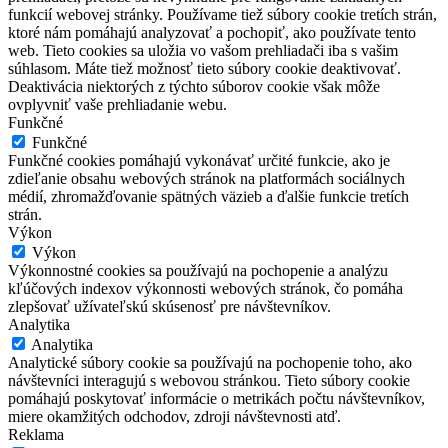
funkcií webovej stránky. Používame tiež súbory cookie tretích strán,
ktoré nám pomáhajú analyzovať a pochopiť, ako používate tento
web. Tieto cookies sa uložia vo vašom prehliadači iba s vašim
súhlasom. Máte tiež možnosť tieto súbory cookie deaktivovať.
Deaktivácia niektorých z týchto súborov cookie však môže
ovplyvniť vaše prehliadanie webu.
Funkčné
Funkčné
Funkčné cookies pomáhajú vykonávať určité funkcie, ako je
zdieľanie obsahu webových stránok na platformách sociálnych
médií, zhromažďovanie spätných väzieb a ďalšie funkcie tretích
strán.
Výkon
Výkon
Výkonnostné cookies sa používajú na pochopenie a analýzu
kľúčových indexov výkonnosti webových stránok, čo pomáha
zlepšovať užívateľskú skúsenosť pre návštevníkov.
Analytika
Analytika
Analytické súbory cookie sa používajú na pochopenie toho, ako
návštevníci interagujú s webovou stránkou. Tieto súbory cookie
pomáhajú poskytovať informácie o metrikách počtu návštevníkov,
miere okamžitých odchodov, zdroji návštevnosti atď.
Reklama