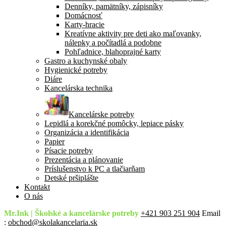
Denníky, pamätníky, zápisníky
Domácnosť
Karty-hracie
Kreatívne aktivity pre deti ako maľovanky,
nálepky a počítadlá a podobne
Pohľadnice, blahoprajné karty
Gastro a kuchynské obaly
Hygienické potreby
Diáre
Kancelárska technika
Kancelárske potreby
Lepidlá a korekčné pomôcky, lepiace pásky
Organizácia a identifikácia
Papier
Písacie potreby
Prezentácia a plánovanie
Príslušenstvo k PC a tlačiarňam
Detské pršiplášte
Kontakt
O nás
Mr.Ink | Školské a kancelárske potreby
+421 903 251 904
Email
:
obchod@skolakancelaria.sk