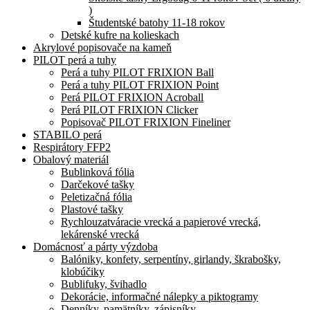
)
Študentské batohy 11-18 rokov
Detské kufre na kolieskach
Akrylové popisovače na kameň
PILOT perá a tuhy
Perá a tuhy PILOT FRIXION Ball
Perá a tuhy PILOT FRIXION Point
Perá PILOT FRIXION Acroball
Perá PILOT FRIXION Clicker
Popisovač PILOT FRIXION Fineliner
STABILO perá
Respirátory FFP2
Obalový materiál
Bublinková fólia
Darčekové tašky
Peletizačná fólia
Plastové tašky
Rychlouzatváracie vrecká a papierové vrecká,
lekárenské vrecká
Domácnosť a párty výzdoba
Balóniky, konfety, serpentíny, girlandy, škrabošky,
klobúčiky
Bublifuky, švihadlo
Dekorácie, informačné nálepky a piktogramy
Denníky, pamätníky, zápisníky