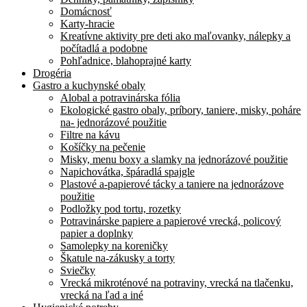
Domácnosť
Karty-hracie
Kreatívne aktivity pre deti ako maľovanky, nálepky a
počítadlá a podobne
Pohľadnice, blahoprajné karty
Drogéria
Gastro a kuchynské obaly
Alobal a potravinárska fólia
Ekologické gastro obaly, príbory, taniere, misky, poháre
na- jednorázové použitie
Filtre na kávu
Košíčky na pečenie
Misky, menu boxy a slamky na jednorázové použitie
Napichovátka, špáradlá spajgle
Plastové a-papierové tácky a taniere na jednorázove
použitie
Podložky pod tortu, rozetky
Potravinárske papiere a papierové vrecká, policový
papier a doplnky
Samolepky na koreničky
Škatule na-zákusky a torty
Sviečky
Vrecká mikroténové na potraviny, vrecká na tlačenku,
vrecká na ľad a iné