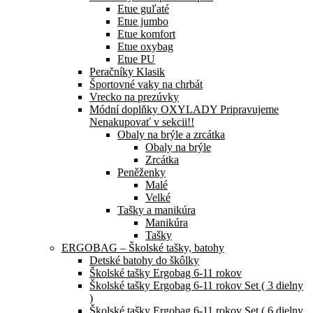
Etue guľaté
Etue jumbo
Etue komfort
Etue oxybag
Etue PU
Peračníky Klasik
Športovné vaky na chrbát
Vrecko na prezúvky
Módní doplňky OXYLADY Pripravujeme
Nenakupovať v sekcii!!
Obaly na brýle a zrcátka
Obaly na brýle
Zrcátka
Peněženky
Malé
Velké
Tašky a manikúra
Manikúra
Tašky
ERGOBAG – Školské tašky, batohy
Detské batohy do škôlky
Školské tašky Ergobag 6-11 rokov
Školské tašky Ergobag 6-11 rokov Set ( 3 dielny
)
Školské tašky Ergobag 6-11 rokov Set ( 6 dielny