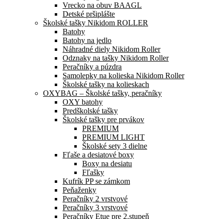
Vrecko na obuv BAAGL
Detské pršiplášte
Školské tašky Nikidom ROLLER
Batohy
Batohy na jedlo
Náhradné diely Nikidom Roller
Odznaky na tašky Nikidom Roller
Peračníky a púzdra
Samolepky na kolieska Nikidom Roller
Školské tašky na kolieskach
OXYBAG – Školské tašky, peračníky
OXY batohy
Predškolské tašky
Školské tašky pre prvákov
PREMIUM
PREMIUM LIGHT
Školské sety 3 dielne
Fľaše a desiatové boxy
Boxy na desiatu
Fľašky
Kufrík PP se zámkom
Peňaženky
Peračníky 2 vrstvové
Peračníky 3 vrstvové
Peračníky Etue pre 2.stupeň