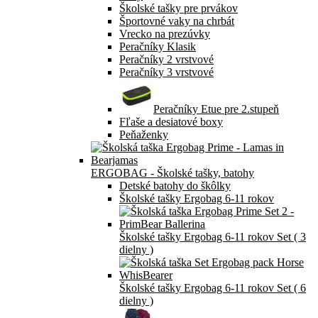
Školské tašky pre prvákov
Športovné vaky na chrbát
Vrecko na prezúvky
Peračníky Klasik
Peračníky 2 vrstvové
Peračníky 3 vrstvové
Peračníky Etue pre 2.stupeň
Fľaše a desiatové boxy
Peňaženky
ERGOBAG - Školské tašky, batohy
Detské batohy do škôlky
Školské tašky Ergobag 6-11 rokov
Školské tašky Ergobag 6-11 rokov Set ( 3
dielny )
Školské tašky Ergobag 6-11 rokov Set ( 6
dielny )