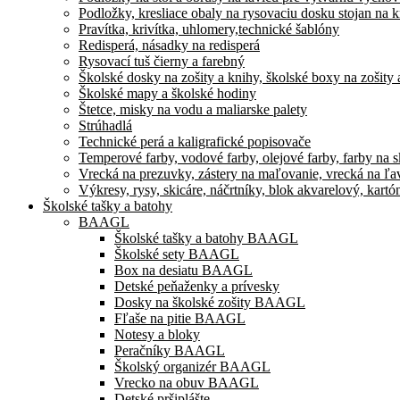
Podložky, kresliace obaly na rysovaciu dosku stojan na k
Pravítka, krivítka, uhlomery,technické šablóny
Redisperá, násadky na redisperá
Rysovací tuš čierny a farebný
Školské dosky na zošity a knihy, školské boxy na zošity 
Školské mapy a školské hodiny
Štetce, misky na vodu a maliarske palety
Strúhadlá
Technické perá a kaligrafické popisovače
Temperové farby, vodové farby, olejové farby, farby na skl
Vrecká na prezuvky, zástery na maľovanie, vrecká na ľa
Výkresy, rysy, skicáre, náčrtníky, blok akvarelový, kart
Školské tašky a batohy
BAAGL
Školské tašky a batohy BAAGL
Školské sety BAAGL
Box na desiatu BAAGL
Detské peňaženky a prívesky
Dosky na školské zošity BAAGL
Fľaše na pitie BAAGL
Notesy a bloky
Peračníky BAAGL
Školský organizér BAAGL
Vrecko na obuv BAAGL
Detské pršiplášte