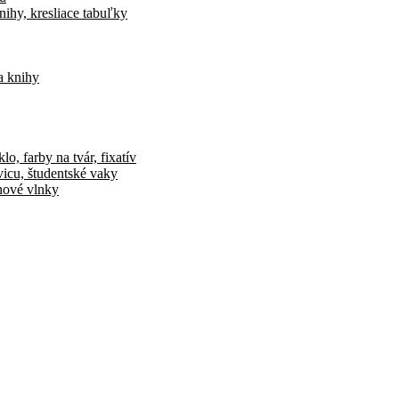
nihy, kresliace tabuľky
a knihy
o, farby na tvár, fixatív
vicu, študentské vaky
ónové vlnky