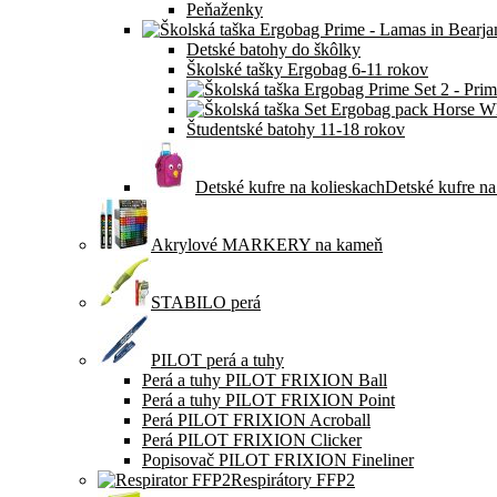
Peňaženky
Detské batohy do škôlky
Školské tašky Ergobag 6-11 rokov
Študentské batohy 11-18 rokov
Detské kufre na kolieskach
Detské kufre na
Akrylové MARKERY na kameň
STABILO perá
PILOT perá a tuhy
Perá a tuhy PILOT FRIXION Ball
Perá a tuhy PILOT FRIXION Point
Perá PILOT FRIXION Acroball
Perá PILOT FRIXION Clicker
Popisovač PILOT FRIXION Fineliner
Respirátory FFP2