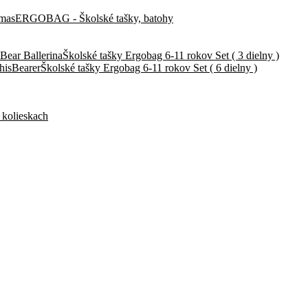
ERGOBAG - Školské tašky, batohy
Školské tašky Ergobag 6-11 rokov Set ( 3 dielny )
Školské tašky Ergobag 6-11 rokov Set ( 6 dielny )
 kolieskach