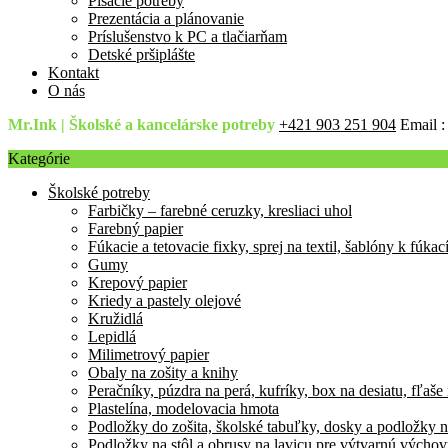
Písacie potreby
Prezentácia a plánovanie
Príslušenstvo k PC a tlačiarňam
Detské pršiplášte
Kontakt
O nás
Mr.Ink | Školské a kancelárske potreby
+421 903 251 904
Email 
Kategórie
Školské potreby
Farbičky – farebné ceruzky, kresliaci uhol
Farebný papier
Fúkacie a tetovacie fixky, sprej na textil, šablóny k fúka
Gumy
Krepový papier
Kriedy a pastely olejové
Kružidlá
Lepidlá
Milimetrový papier
Obaly na zošity a knihy
Peračníky, púzdra na perá, kufríky, box na desiatu, fľaše
Plastelína, modelovacia hmota
Podložky do zošita, školské tabuľky, dosky a podložky n
Podložky na stôl a obrusy na lavicu pre výtvarnú výcho