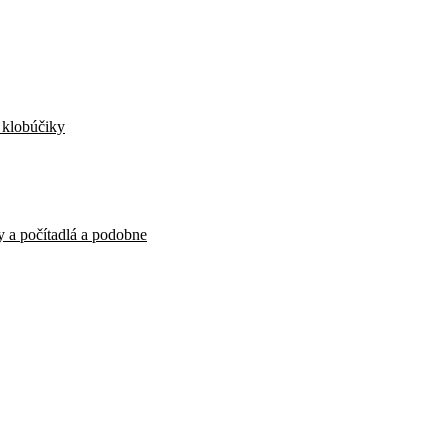
, klobúčiky
y a počítadlá a podobne