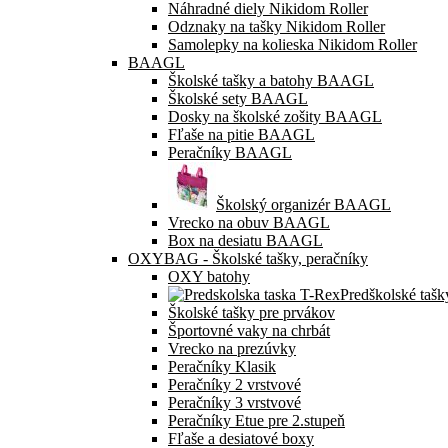
Náhradné diely Nikidom Roller
Odznaky na tašky Nikidom Roller
Samolepky na kolieska Nikidom Roller
BAAGL
Školské tašky a batohy BAAGL
Školské sety BAAGL
Dosky na školské zošity BAAGL
Fľaše na pitie BAAGL
Peračníky BAAGL
Školský organizér BAAGL
Vrecko na obuv BAAGL
Box na desiatu BAAGL
OXYBAG - Školské tašky, peračníky
OXY batohy
Predškolské tašk
Školské tašky pre prvákov
Športovné vaky na chrbát
Vrecko na prezúvky
Peračníky Klasik
Peračníky 2 vrstvové
Peračníky 3 vrstvové
Peračníky Etue pre 2.stupeň
Fľaše a desiatové boxy