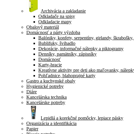
Archivácia a zakladanie
Odkladače na spisy
Odkladacie mapy
Obalový materiál
Domácnosť a párty výzdoba
Balóniky, konfety, serpentíny, girlandy, škrabošky
Bublifuky, švihadlo
Dekorácie, informačné nálepky a piktogramy
Denníky, pamätníky, zápisníky
Domácnosť
Karty-hracie
Kreatívne aktivity pre deti ako maľovanky, nálepk
Pohľadnice, blahoprajné karty
Gastro a kuchynské obaly
Hygienické potreby
Diáre
Kancelárska technika
Kancelárske potreby
Lepidlá a korekčné pomôcky, lepiace pásky
Organizácia a identifikácia
Papier