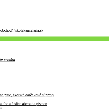
:
obchod@skolakancelaria.sk
cím fixkám
 na pitie, školské darčekové súpravy
a abc a číslice abc sada písmen
vu