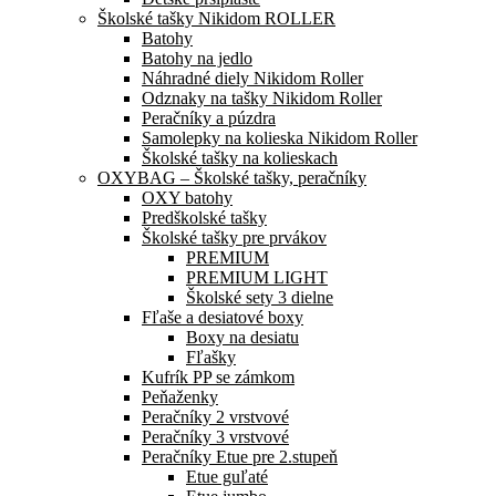
Školské tašky Nikidom ROLLER
Batohy
Batohy na jedlo
Náhradné diely Nikidom Roller
Odznaky na tašky Nikidom Roller
Peračníky a púzdra
Samolepky na kolieska Nikidom Roller
Školské tašky na kolieskach
OXYBAG – Školské tašky, peračníky
OXY batohy
Predškolské tašky
Školské tašky pre prvákov
PREMIUM
PREMIUM LIGHT
Školské sety 3 dielne
Fľaše a desiatové boxy
Boxy na desiatu
Fľašky
Kufrík PP se zámkom
Peňaženky
Peračníky 2 vrstvové
Peračníky 3 vrstvové
Peračníky Etue pre 2.stupeň
Etue guľaté