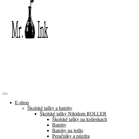
E-shop
Školské tašky a batohy
Školské tašky Nikidom ROLLER
Školské tašky na kolieskach
Batohy
Batohy na jedlo
Peračníky a púzdra