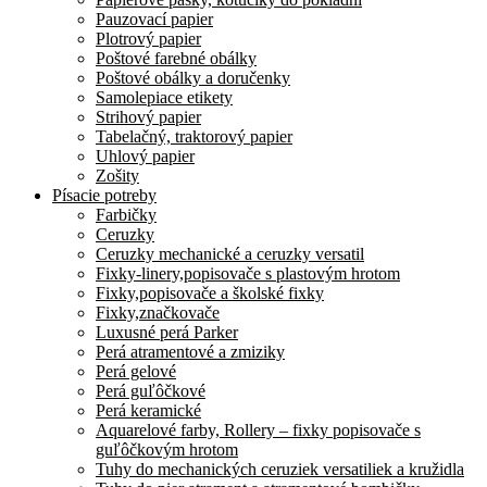
Pauzovací papier
Plotrový papier
Poštové farebné obálky
Poštové obálky a doručenky
Samolepiace etikety
Strihový papier
Tabelačný, traktorový papier
Uhlový papier
Zošity
Písacie potreby
Farbičky
Ceruzky
Ceruzky mechanické a ceruzky versatil
Fixky-linery,popisovače s plastovým hrotom
Fixky,popisovače a školské fixky
Fixky,značkovače
Luxusné perá Parker
Perá atramentové a zmiziky
Perá gelové
Perá guľôčkové
Perá keramické
Aquarelové farby, Rollery – fixky popisovače s
guľôčkovým hrotom
Tuhy do mechanických ceruziek versatiliek a kružidla