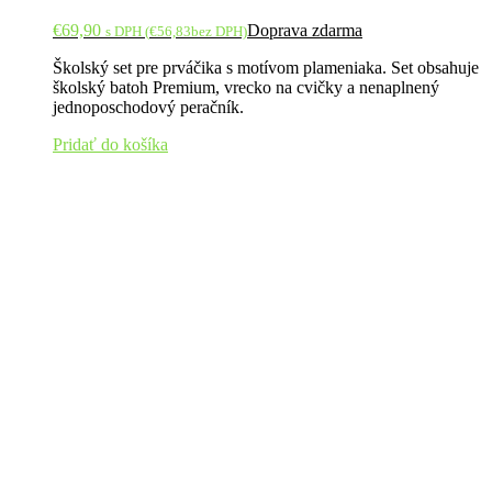
€
69,90
Doprava zdarma
s DPH (
€
56,83
bez DPH)
Školský set pre prváčika s motívom plameniaka. Set obsahuje
školský batoh Premium, vrecko na cvičky a nenaplnený
jednoposchodový peračník.
Pridať do košíka