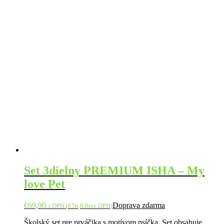
Set 3dielny PREMIUM ISHA – My
love Pet
€
69,90
Doprava zdarma
s DPH (
€
56,83
bez DPH)
Školský
set pre
prváčika
s
motívom
psíčka
.
Set obsahuje