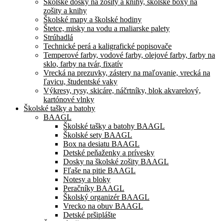
Školské dosky na zošity a knihy, školské boxy na
zošity a knihy
Školské mapy a školské hodiny
Štetce, misky na vodu a maliarske palety
Strúhadlá
Technické perá a kaligrafické popisovače
Temperové farby, vodové farby, olejové farby, farby na
sklo, farby na tvár, fixatív
Vrecká na prezuvky, zástery na maľovanie, vrecká na
ľavicu, študentské vaky
Výkresy, rysy, skicáre, náčrtníky, blok akvarelový,
kartónové vlnky
Školské tašky a batohy
BAAGL
Školské tašky a batohy BAAGL
Školské sety BAAGL
Box na desiatu BAAGL
Detské peňaženky a prívesky
Dosky na školské zošity BAAGL
Fľaše na pitie BAAGL
Notesy a bloky
Peračníky BAAGL
Školský organizér BAAGL
Vrecko na obuv BAAGL
Detské pršiplášte