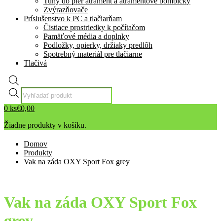
Tuhy do pier atrament a atramentové bombičky
Zvýrazňovače
Príslušenstvo k PC a tlačiarňam
Čistiace prostriedky k počítačom
Pamäťové média a doplnky
Podložky, opierky, držiaky predlôh
Spotrebný materiál pre tlačiarne
Tlačivá
Products
search
0
ks
€
0,00
Žiadne produkty v košíku.
Domov
Produkty
Vak na záda OXY Sport Fox grey
Vak na záda OXY Sport Fox
grey