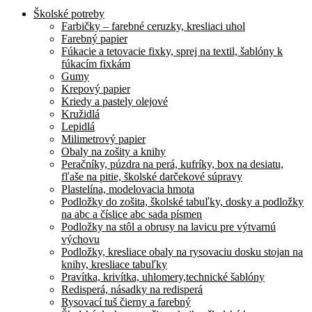
Školské potreby
Farbičky – farebné ceruzky, kresliaci uhol
Farebný papier
Fúkacie a tetovacie fixky, sprej na textil, šablóny k
fúkacím fixkám
Gumy
Krepový papier
Kriedy a pastely olejové
Kružidlá
Lepidlá
Milimetrový papier
Obaly na zošity a knihy
Peračníky, púzdra na perá, kufríky, box na desiatu,
fľaše na pitie, školské darčekové súpravy
Plastelína, modelovacia hmota
Podložky do zošita, školské tabuľky, dosky a podložky
na abc a číslice abc sada písmen
Podložky na stôl a obrusy na lavicu pre výtvarnú
výchovu
Podložky, kresliace obaly na rysovaciu dosku stojan na
knihy, kresliace tabuľky
Pravítka, krivítka, uhlomery,technické šablóny
Redisperá, násadky na redisperá
Rysovací tuš čierny a farebný