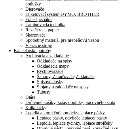
podušky
Dierovače
Etiketovací system DYMO, BROTHER
Fólie špeciálne
Laminovacia technika
Rezačky na papier
Skartovače
Spotrebný materiál pre hrebeňovú väzbu
Viazacie stroje
Kancelárske potreby
Archivácia a zakladanie
Odkladače na spisy
Odkladacie mapy
Rychloviazače
Šanóny, Zaraďovače,Zakladače
Spisové dosky
Stojany a zakladače na spisy
Tubusy
Diáre
Drôtenné košíky, koše, doplnky pracovného stola
Kalkulačky
Lepidlá a korekčné pomôcky, lepiace pásky
Lepiace pásky, odvíjače lepiacej pásky
Lepidlá, lepiace tyčinky, lepiace strojčeky
Opravné pásky, opravné perá, korekčné laky