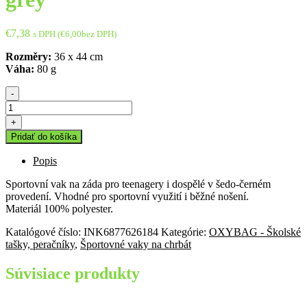
€
7,38
s DPH (
€
6,00
bez DPH)
Rozměry:
36 x 44 cm
Váha:
80 g
-
množstvo
Vak
+
na
Pridať do košíka
záda
OXY
Popis
Sport
Fox
Sportovní vak na záda pro teenagery i dospělé v šedo-černém
grey
provedení. Vhodné pro sportovní využití i běžné nošení.
Materiál 100% polyester.
Katalógové číslo:
INK6877626184
Kategórie:
OXYBAG - Školské
tašky, peračníky
,
Športovné vaky na chrbát
Súvisiace produkty