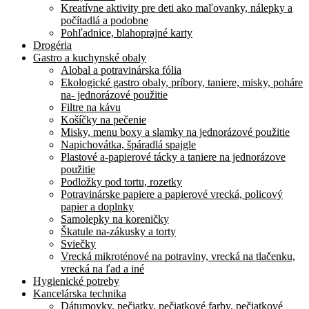
Kreatívne aktivity pre deti ako maľovanky, nálepky a
počítadlá a podobne
Pohľadnice, blahoprajné karty
Drogéria
Gastro a kuchynské obaly
Alobal a potravinárska fólia
Ekologické gastro obaly, príbory, taniere, misky, poháre
na- jednorázové použitie
Filtre na kávu
Košíčky na pečenie
Misky, menu boxy a slamky na jednorázové použitie
Napichovátka, špáradlá spajgle
Plastové a-papierové tácky a taniere na jednorázove
použitie
Podložky pod tortu, rozetky
Potravinárske papiere a papierové vrecká, policový
papier a doplnky
Samolepky na koreničky
Škatule na-zákusky a torty
Sviečky
Vrecká mikroténové na potraviny, vrecká na tlačenku,
vrecká na ľad a iné
Hygienické potreby
Kancelárska technika
Dátumovky, pečiatky, pečiatkové farby, pečiatkové