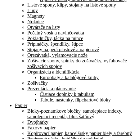
Listové spony, klipy, stojany na listové spony
Lupy
Magnety
Nožnice
Otvárače na listy
Pečatný vosk a navlhčovátka
Pokladničky, tácka na mince
Pripináčky, špendlíky, štipce
Stojany na perá plastové a papierové
Orezávatká, vylamovacie nože
Zošívacie spony, spinky do zošívačky, vyťahovače
zošívacích spojov
Organizácia a identifikácia
Euroobaly a katalógové knihy
Zošívačky
Prezentácia a plánovanie
Čistiace doplnky k tabuliam
Tabule, nástenky, flipchartové bloky
Papier
Bloky-poznamkove bločky, samolepiace indexy,
samolepiaci receptár, blok šatňový
Dvojhárky
Faxový papier
Kopírovací papier, kancelársky papier biely a farebný
Papierové pásky, kotúčiky do pokladní