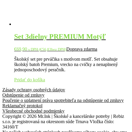
Set 3dielny PREMIUM Motýľ
€
69,90
Doprava zdarma
s DPH (
€
56,83
bez DPH)
Školský set pre prváčika s motívom motíľ. Set obsahuje
školský batoh Premium, vrecko na cvičky a nenaplnený
jednoposchodový peračník.
Pridať do košíka
Zásady ochrany osobných údajov
Odstúpenie od zmluvy
Poučenie o uplatnení práva spotrebiteľa na odstúpenie od zmluvy
Reklamačný protokol
Všeobecné obchodné podmienky
Copyright © 2026 Mr.Ink | Školské a kancelárske potreby | Rebiz
s.r.o. je registrovaná na okresnom súde Trnava Vložka číslo:
34160/T