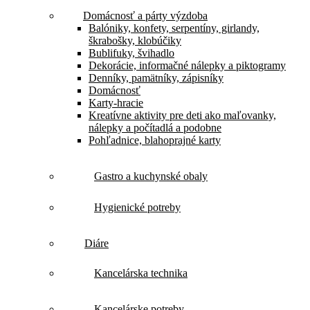
Domácnosť a párty výzdoba
Balóniky, konfety, serpentíny, girlandy,
škrabošky, klobúčiky
Bublifuky, švihadlo
Dekorácie, informačné nálepky a piktogramy
Denníky, pamätníky, zápisníky
Domácnosť
Karty-hracie
Kreatívne aktivity pre deti ako maľovanky,
nálepky a počítadlá a podobne
Pohľadnice, blahoprajné karty
Gastro a kuchynské obaly
Hygienické potreby
Diáre
Kancelárska technika
Kancelárske potreby