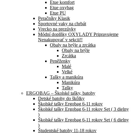
Etue komfort
Etue oxybag
Etue PU
Peračníky Klasik
Športovné vaky na chrbát
Vrecko na prezúvky
Módní doplňky OXYLADY Pripravujeme
Nenakupovať v sekcii!!
Obaly na brýle a zrcátka
Obaly na brýle
Zrcátka
Peněženky
Malé
Velké
Tašky a manikúra
Manikúra
Tašky
ERGOBAG – Školské tašky, batohy
Detské batohy do škôlky
Školské tašky Ergobag 6-11 rokov
Školské tašky Ergobag 6-11 rokov Set ( 3 dielny
)
Školské tašky Ergobag 6-11 rokov Set ( 6 dielny
)
Študentské batohy 11-18 rokov