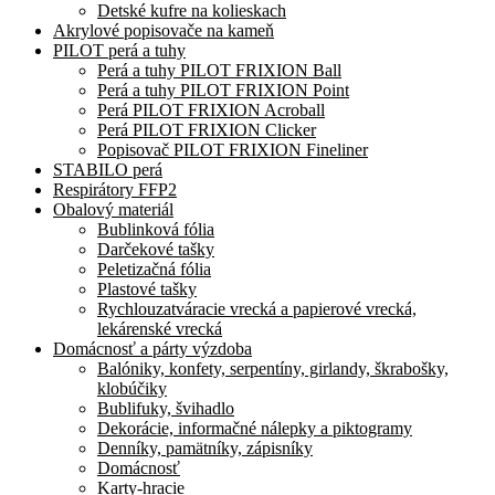
Detské kufre na kolieskach
Akrylové popisovače na kameň
PILOT perá a tuhy
Perá a tuhy PILOT FRIXION Ball
Perá a tuhy PILOT FRIXION Point
Perá PILOT FRIXION Acroball
Perá PILOT FRIXION Clicker
Popisovač PILOT FRIXION Fineliner
STABILO perá
Respirátory FFP2
Obalový materiál
Bublinková fólia
Darčekové tašky
Peletizačná fólia
Plastové tašky
Rychlouzatváracie vrecká a papierové vrecká,
lekárenské vrecká
Domácnosť a párty výzdoba
Balóniky, konfety, serpentíny, girlandy, škrabošky,
klobúčiky
Bublifuky, švihadlo
Dekorácie, informačné nálepky a piktogramy
Denníky, pamätníky, zápisníky
Domácnosť
Karty-hracie