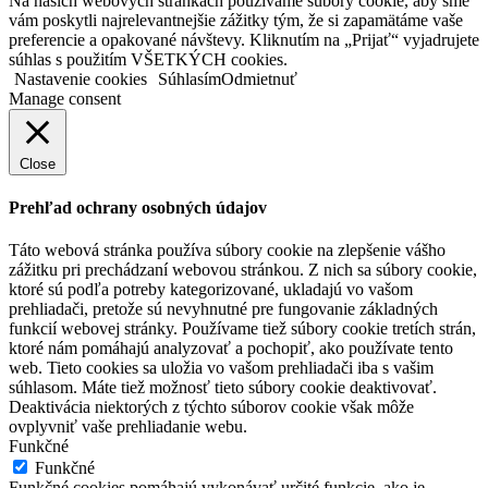
Na našich webových stránkach používame súbory cookie, aby sme
vám poskytli najrelevantnejšie zážitky tým, že si zapamätáme vaše
preferencie a opakované návštevy. Kliknutím na „Prijať“ vyjadrujete
súhlas s použitím VŠETKÝCH cookies.
Nastavenie cookies
Súhlasím
Odmietnuť
Manage consent
Close
Prehľad ochrany osobných údajov
Táto webová stránka používa súbory cookie na zlepšenie vášho
zážitku pri prechádzaní webovou stránkou. Z nich sa súbory cookie,
ktoré sú podľa potreby kategorizované, ukladajú vo vašom
prehliadači, pretože sú nevyhnutné pre fungovanie základných
funkcií webovej stránky. Používame tiež súbory cookie tretích strán,
ktoré nám pomáhajú analyzovať a pochopiť, ako používate tento
web. Tieto cookies sa uložia vo vašom prehliadači iba s vašim
súhlasom. Máte tiež možnosť tieto súbory cookie deaktivovať.
Deaktivácia niektorých z týchto súborov cookie však môže
ovplyvniť vaše prehliadanie webu.
Funkčné
Funkčné
Funkčné cookies pomáhajú vykonávať určité funkcie, ako je