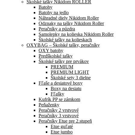
Školské tašky Nikidom ROLLER
Batohy
Batohy na jedlo
Náhradné diely Nikidom Roller
Odznaky na tašky Nikidom Roller
Peračníky a púzdra
Samolepky na kolieska Nikidom Roller
Školské tašky na kolieskach
OXYBAG – Školské tašky, peračníky
OXY batohy
Predškolské tašky
Školské tašky pre prvákov
PREMIUM
PREMIUM LIGHT
Školské sety 3 dielne
Fľaše a desiatové boxy
Boxy na desiatu
Fľašky
Kufrík PP se zámkom
Peňaženky
Peračníky 2 vrstvové
Peračníky 3 vrstvové
Peračníky Etue pre 2.stupeň
Etue guľaté
Etue jumbo