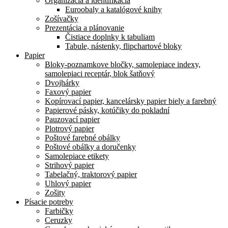
Organizácia a identifikácia
Euroobaly a katalógové knihy
Zošívačky
Prezentácia a plánovanie
Čistiace doplnky k tabuliam
Tabule, nástenky, flipchartové bloky
Papier
Bloky-poznamkove bločky, samolepiace indexy,
samolepiaci receptár, blok šatňový
Dvojhárky
Faxový papier
Kopírovací papier, kancelársky papier biely a farebný
Papierové pásky, kotúčiky do pokladní
Pauzovací papier
Plotrový papier
Poštové farebné obálky
Poštové obálky a doručenky
Samolepiace etikety
Strihový papier
Tabelačný, traktorový papier
Uhlový papier
Zošity
Písacie potreby
Farbičky
Ceruzky