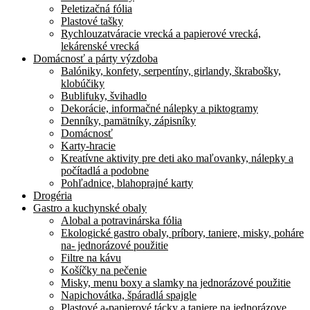
Peletizačná fólia
Plastové tašky
Rychlouzatváracie vrecká a papierové vrecká,
lekárenské vrecká
Domácnosť a párty výzdoba
Balóniky, konfety, serpentíny, girlandy, škrabošky,
klobúčiky
Bublifuky, švihadlo
Dekorácie, informačné nálepky a piktogramy
Denníky, pamätníky, zápisníky
Domácnosť
Karty-hracie
Kreatívne aktivity pre deti ako maľovanky, nálepky a
počítadlá a podobne
Pohľadnice, blahoprajné karty
Drogéria
Gastro a kuchynské obaly
Alobal a potravinárska fólia
Ekologické gastro obaly, príbory, taniere, misky, poháre
na- jednorázové použitie
Filtre na kávu
Košíčky na pečenie
Misky, menu boxy a slamky na jednorázové použitie
Napichovátka, špáradlá spajgle
Plastové a-papierové tácky a taniere na jednorázove