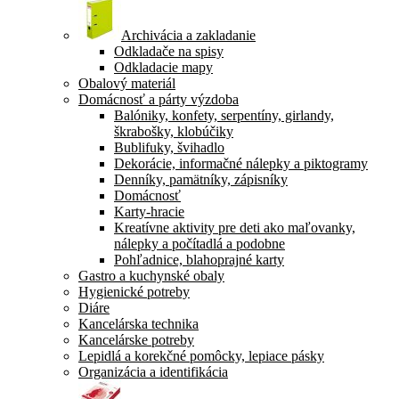
Archivácia a zakladanie
Odkladače na spisy
Odkladacie mapy
Obalový materiál
Domácnosť a párty výzdoba
Balóniky, konfety, serpentíny, girlandy,
škrabošky, klobúčiky
Bublifuky, švihadlo
Dekorácie, informačné nálepky a piktogramy
Denníky, pamätníky, zápisníky
Domácnosť
Karty-hracie
Kreatívne aktivity pre deti ako maľovanky,
nálepky a počítadlá a podobne
Pohľadnice, blahoprajné karty
Gastro a kuchynské obaly
Hygienické potreby
Diáre
Kancelárska technika
Kancelárske potreby
Lepidlá a korekčné pomôcky, lepiace pásky
Organizácia a identifikácia