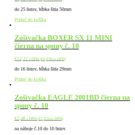
do 25 listov, hĺbka šitia 50mm
Pridať do košíka
Zošívačka BOXER SX 11 MINI
čierna na spony č. 10
€
12,22
s DPH (
€
9,93
bez DPH)
do 16 listov, hĺbka šitia 29mm
Pridať do košíka
Zošívačka EAGLE 2001BD čierna na
spony č. 10
€
2,48
s DPH (
€
2,02
bez DPH)
na náboje č.10 do 10 listov