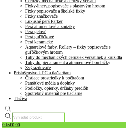
Ceruzky mechanické a ceruzky versatil
Fixky-linery,popisovače s plastovým hrotom
Fixky,popisovače a školské fixky
Fixky,značkovače
Luxusné perá Parker
Perá atramentové a zmiziky
Perá gelové
Perá guľôčkové
Perá keramické
Aquarelové farby, Rollery – fixky popisovače s
guľôčkovým hrotom
Tuhy do mechanických ceruziek versatiliek a kružidla
Tuhy do pier atrament a atramentové bombičky
Zvýrazňovače
Príslušenstvo k PC a tlačiarňam
Čistiace prostriedky k počítačom
Pamäťové média a doplnky
Podložky, opierky, držiaky predlôh
Spotrebný materiál pre tlačiarne
Tlačivá
Products
search
0
ks
€
0,00