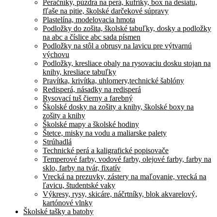
Peračníky, púzdra na perá, kufríky, box na desiatu,
fľaše na pitie, školské darčekové súpravy
Plastelína, modelovacia hmota
Podložky do zošita, školské tabuľky, dosky a podložky
na abc a číslice abc sada písmen
Podložky na stôl a obrusy na lavicu pre výtvarnú
výchovu
Podložky, kresliace obaly na rysovaciu dosku stojan na
knihy, kresliace tabuľky
Pravítka, krivítka, uhlomery,technické šablóny
Redisperá, násadky na redisperá
Rysovací tuš čierny a farebný
Školské dosky na zošity a knihy, školské boxy na
zošity a knihy
Školské mapy a školské hodiny
Štetce, misky na vodu a maliarske palety
Strúhadlá
Technické perá a kaligrafické popisovače
Temperové farby, vodové farby, olejové farby, farby na
sklo, farby na tvár, fixatív
Vrecká na prezuvky, zástery na maľovanie, vrecká na
ľavicu, študentské vaky
Výkresy, rysy, skicáre, náčrtníky, blok akvarelový,
kartónové vlnky
Školské tašky a batohy