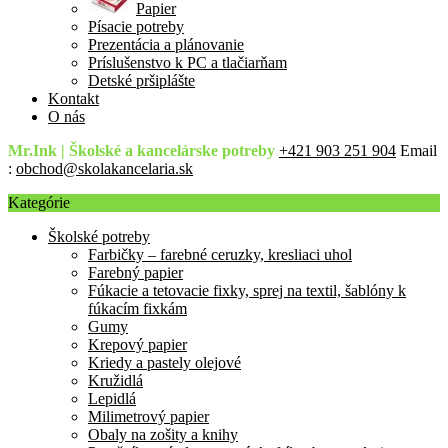
Papier
Písacie potreby
Prezentácia a plánovanie
Príslušenstvo k PC a tlačiarňam
Detské pršiplášte
Kontakt
O nás
Mr.Ink | Školské a kancelárske potreby
+421 903 251 904
Email
:
obchod@skolakancelaria.sk
Kategórie
Školské potreby
Farbičky – farebné ceruzky, kresliaci uhol
Farebný papier
Fúkacie a tetovacie fixky, sprej na textil, šablóny k
fúkacím fixkám
Gumy
Krepový papier
Kriedy a pastely olejové
Kružidlá
Lepidlá
Milimetrový papier
Obaly na zošity a knihy