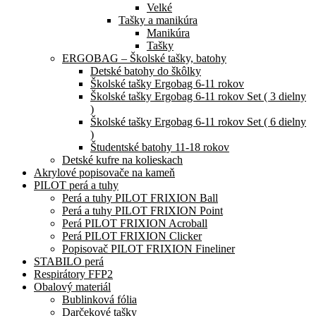
Velké
Tašky a manikúra
Manikúra
Tašky
ERGOBAG – Školské tašky, batohy
Detské batohy do škôlky
Školské tašky Ergobag 6-11 rokov
Školské tašky Ergobag 6-11 rokov Set ( 3 dielny
)
Školské tašky Ergobag 6-11 rokov Set ( 6 dielny
)
Študentské batohy 11-18 rokov
Detské kufre na kolieskach
Akrylové popisovače na kameň
PILOT perá a tuhy
Perá a tuhy PILOT FRIXION Ball
Perá a tuhy PILOT FRIXION Point
Perá PILOT FRIXION Acroball
Perá PILOT FRIXION Clicker
Popisovač PILOT FRIXION Fineliner
STABILO perá
Respirátory FFP2
Obalový materiál
Bublinková fólia
Darčekové tašky