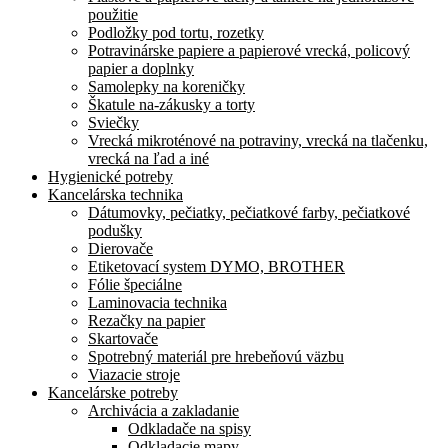
použitie
Podložky pod tortu, rozetky
Potravinárske papiere a papierové vrecká, policový
papier a doplnky
Samolepky na koreničky
Škatule na-zákusky a torty
Sviečky
Vrecká mikroténové na potraviny, vrecká na tlačenku,
vrecká na ľad a iné
Hygienické potreby
Kancelárska technika
Dátumovky, pečiatky, pečiatkové farby, pečiatkové
podušky
Dierovače
Etiketovací system DYMO, BROTHER
Fólie špeciálne
Laminovacia technika
Rezačky na papier
Skartovače
Spotrebný materiál pre hrebeňovú väzbu
Viazacie stroje
Kancelárske potreby
Archivácia a zakladanie
Odkladače na spisy
Odkladacie mapy