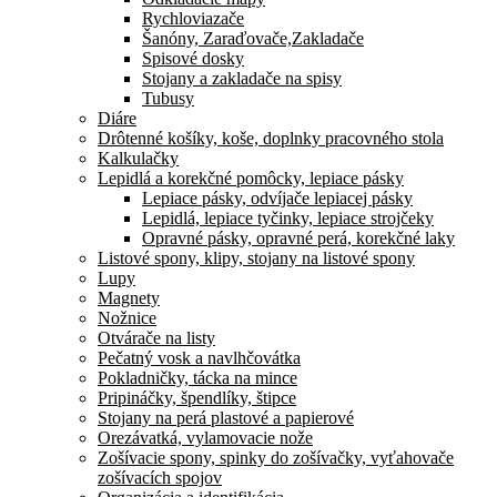
Rychloviazače
Šanóny, Zaraďovače,Zakladače
Spisové dosky
Stojany a zakladače na spisy
Tubusy
Diáre
Drôtenné košíky, koše, doplnky pracovného stola
Kalkulačky
Lepidlá a korekčné pomôcky, lepiace pásky
Lepiace pásky, odvíjače lepiacej pásky
Lepidlá, lepiace tyčinky, lepiace strojčeky
Opravné pásky, opravné perá, korekčné laky
Listové spony, klipy, stojany na listové spony
Lupy
Magnety
Nožnice
Otvárače na listy
Pečatný vosk a navlhčovátka
Pokladničky, tácka na mince
Pripináčky, špendlíky, štipce
Stojany na perá plastové a papierové
Orezávatká, vylamovacie nože
Zošívacie spony, spinky do zošívačky, vyťahovače
zošívacích spojov