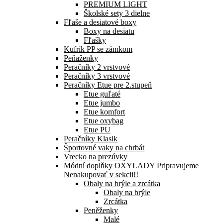
PREMIUM LIGHT
Školské sety 3 dielne
Fľaše a desiatové boxy
Boxy na desiatu
Fľašky
Kufrík PP se zámkom
Peňaženky
Peračníky 2 vrstvové
Peračníky 3 vrstvové
Peračníky Etue pre 2.stupeň
Etue guľaté
Etue jumbo
Etue komfort
Etue oxybag
Etue PU
Peračníky Klasik
Športovné vaky na chrbát
Vrecko na prezúvky
Módní doplňky OXYLADY Pripravujeme
Nenakupovať v sekcii!!
Obaly na brýle a zrcátka
Obaly na brýle
Zrcátka
Peněženky
Malé