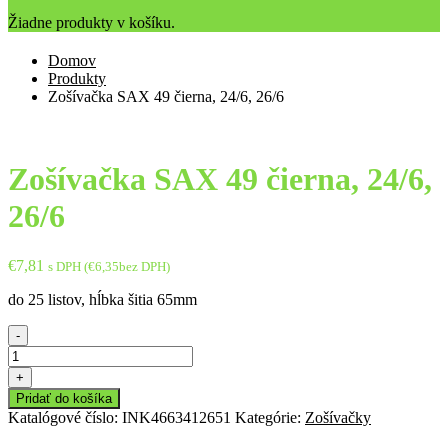
Žiadne produkty v košíku.
Domov
Produkty
Zošívačka SAX 49 čierna, 24/6, 26/6
Zošívačka SAX 49 čierna, 24/6,
26/6
€
7,81
s DPH (
€
6,35
bez DPH)
do 25 listov, hĺbka šitia 65mm
-
množstvo
Zošívačka
+
SAX
Pridať do košíka
49
Katalógové číslo:
INK4663412651
Kategórie:
Zošívačky
čierna,
24/6,