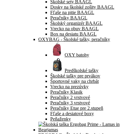
Školské sety BAAGL
Dosky na školské zošity BAAGL
Fľaše na pitie BAAGL
Peračníky BAAGL
Školský organizér BAAGL
Vrecko na obuv BAAGL
Box na desiatu BAAGL
OXYBAG - Školské tašky, peračníky
OXY batohy
Predškolské tašky
Školské tašky pre prvákov
Športovné vaky na chrbát
Vrecko na prezúvky
Peračníky Klasik
Peračníky 2 vrstvové
Peračníky 3 vrstvové
Peračníky Etue pre 2.stupeň
Fľaše a desiatové boxy
Peňaženky