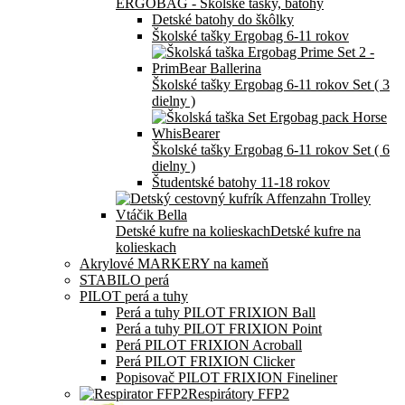
ERGOBAG - Školské tašky, batohy
Detské batohy do škôlky
Školské tašky Ergobag 6-11 rokov
Školské tašky Ergobag 6-11 rokov Set ( 3
dielny )
Školské tašky Ergobag 6-11 rokov Set ( 6
dielny )
Študentské batohy 11-18 rokov
Detské kufre na kolieskach
Detské kufre na
kolieskach
Akrylové MARKERY na kameň
STABILO perá
PILOT perá a tuhy
Perá a tuhy PILOT FRIXION Ball
Perá a tuhy PILOT FRIXION Point
Perá PILOT FRIXION Acroball
Perá PILOT FRIXION Clicker
Popisovač PILOT FRIXION Fineliner
Respirátory FFP2