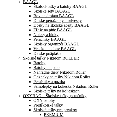
BAAGL
Školské tašky a batohy BAAGL
Školské sety BAAGL
Box na desiatu BAAGL
Detské peňaženky a prívesky
Dosky na školské zošity BAAGL
Fľaše na pitie BAAGL
Notesy a bloky
Peračníky BAAGL
Školský organizér BAAGL
Vrecko na obuv BAAGL
Detské pršiplášte
Školské tašky Nikidom ROLLER
Batohy
Batohy na jedlo
Náhradné diely Nikidom Roller
Odznaky na tašky Nikidom Roller
Peračníky a púzdra
Samolepky na kolieska Nikidom Roller
Školské tašky na kolieskach
OXYBAG – Školské tašky, peračníky
OXY batohy
Predškolské tašky
Školské tašky pre prvákov
PREMIUM