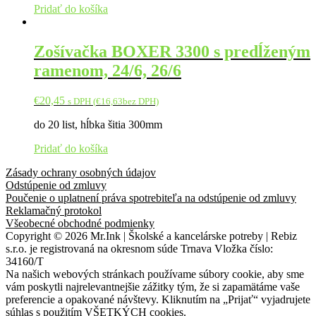
Pridať do košíka
Zošívačka BOXER 3300 s predĺženým
ramenom, 24/6, 26/6
€
20,45
s DPH (
€
16,63
bez DPH)
do 20 list, hĺbka šitia 300mm
Pridať do košíka
Zásady ochrany osobných údajov
Odstúpenie od zmluvy
Poučenie o uplatnení práva spotrebiteľa na odstúpenie od zmluvy
Reklamačný protokol
Všeobecné obchodné podmienky
Copyright © 2026 Mr.Ink | Školské a kancelárske potreby | Rebiz
s.r.o. je registrovaná na okresnom súde Trnava Vložka číslo:
34160/T
Na našich webových stránkach používame súbory cookie, aby sme
vám poskytli najrelevantnejšie zážitky tým, že si zapamätáme vaše
preferencie a opakované návštevy. Kliknutím na „Prijať“ vyjadrujete
súhlas s použitím VŠETKÝCH cookies.