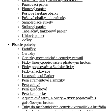
Pauzovací papier
Plotrový papier
Poštové farebné obálky
Poštové obálky a doručenky
Samolepiace etikety
Strihový papier
Tabelačný, traktorový papier
Uhlový papier
Zošity
Písacie potreby
Farbičky
Ceruzky
Ceruzky mechanické a ceruzky versatil
Fixky-linery,popisovače s plastovým hrotom
Fixky,popisovače a školské fixky
Fixky,značkovače
Luxusné perá Parker
Perá atramentové a zmiziky
Perá gelové
Perá guľôčkové
Perá keramické
Aquarelové farby, Rollery – fixky popisovače s
guľôčkovým hrotom
Tuhy do mechanických ceruziek versatiliek a kružidla