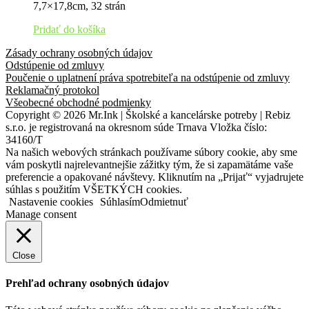
7,7×17,8cm, 32 strán
Pridať do košíka
Zásady ochrany osobných údajov
Odstúpenie od zmluvy
Poučenie o uplatnení práva spotrebiteľa na odstúpenie od zmluvy
Reklamačný protokol
Všeobecné obchodné podmienky
Copyright © 2026 Mr.Ink | Školské a kancelárske potreby | Rebiz
s.r.o. je registrovaná na okresnom súde Trnava Vložka číslo:
34160/T
Na našich webových stránkach používame súbory cookie, aby sme
vám poskytli najrelevantnejšie zážitky tým, že si zapamätáme vaše
preferencie a opakované návštevy. Kliknutím na „Prijať“ vyjadrujete
súhlas s použitím VŠETKÝCH cookies.
Nastavenie cookies
Súhlasím
Odmietnuť
Manage consent
Close
Prehľad ochrany osobných údajov