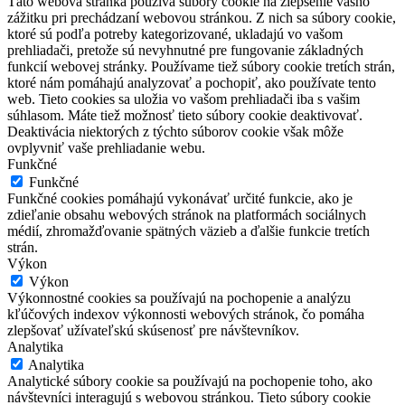
Táto webová stránka používa súbory cookie na zlepšenie vášho
zážitku pri prechádzaní webovou stránkou. Z nich sa súbory cookie,
ktoré sú podľa potreby kategorizované, ukladajú vo vašom
prehliadači, pretože sú nevyhnutné pre fungovanie základných
funkcií webovej stránky. Používame tiež súbory cookie tretích strán,
ktoré nám pomáhajú analyzovať a pochopiť, ako používate tento
web. Tieto cookies sa uložia vo vašom prehliadači iba s vašim
súhlasom. Máte tiež možnosť tieto súbory cookie deaktivovať.
Deaktivácia niektorých z týchto súborov cookie však môže
ovplyvniť vaše prehliadanie webu.
Funkčné
Funkčné
Funkčné cookies pomáhajú vykonávať určité funkcie, ako je
zdieľanie obsahu webových stránok na platformách sociálnych
médií, zhromažďovanie spätných väzieb a ďalšie funkcie tretích
strán.
Výkon
Výkon
Výkonnostné cookies sa používajú na pochopenie a analýzu
kľúčových indexov výkonnosti webových stránok, čo pomáha
zlepšovať užívateľskú skúsenosť pre návštevníkov.
Analytika
Analytika
Analytické súbory cookie sa používajú na pochopenie toho, ako
návštevníci interagujú s webovou stránkou. Tieto súbory cookie