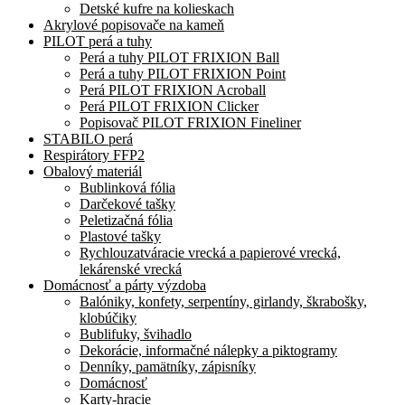
Detské kufre na kolieskach
Akrylové popisovače na kameň
PILOT perá a tuhy
Perá a tuhy PILOT FRIXION Ball
Perá a tuhy PILOT FRIXION Point
Perá PILOT FRIXION Acroball
Perá PILOT FRIXION Clicker
Popisovač PILOT FRIXION Fineliner
STABILO perá
Respirátory FFP2
Obalový materiál
Bublinková fólia
Darčekové tašky
Peletizačná fólia
Plastové tašky
Rychlouzatváracie vrecká a papierové vrecká,
lekárenské vrecká
Domácnosť a párty výzdoba
Balóniky, konfety, serpentíny, girlandy, škrabošky,
klobúčiky
Bublifuky, švihadlo
Dekorácie, informačné nálepky a piktogramy
Denníky, pamätníky, zápisníky
Domácnosť
Karty-hracie