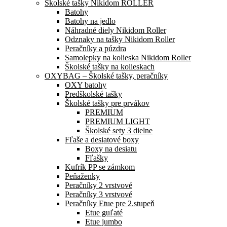
Školské tašky Nikidom ROLLER
Batohy
Batohy na jedlo
Náhradné diely Nikidom Roller
Odznaky na tašky Nikidom Roller
Peračníky a púzdra
Samolepky na kolieska Nikidom Roller
Školské tašky na kolieskach
OXYBAG – Školské tašky, peračníky
OXY batohy
Predškolské tašky
Školské tašky pre prvákov
PREMIUM
PREMIUM LIGHT
Školské sety 3 dielne
Fľaše a desiatové boxy
Boxy na desiatu
Fľašky
Kufrík PP se zámkom
Peňaženky
Peračníky 2 vrstvové
Peračníky 3 vrstvové
Peračníky Etue pre 2.stupeň
Etue guľaté
Etue jumbo