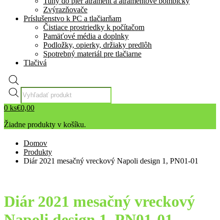
Tuhy do pier atrament a atramentové bombičky
Zvýrazňovače
Príslušenstvo k PC a tlačiarňam
Čistiace prostriedky k počítačom
Pamäťové média a doplnky
Podložky, opierky, držiaky predlôh
Spotrebný materiál pre tlačiarne
Tlačivá
Products
search
0
ks
€
0,00
Žiadne produkty v košíku.
Domov
Produkty
Diár 2021 mesačný vreckový Napoli design 1, PN01-01
Diár 2021 mesačný vreckový
Napoli design 1, PN01-01