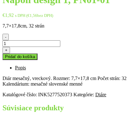
€
1,92
s DPH (
€
1,56
bez DPH)
7,7×17,8cm, 32 strán
-
množstvo
Diár
+
2021
Pridať do košíka
mesačný
vreckový
Popis
Napoli
design
Diár mesačný, vreckový. Rozmer: 7,7×17,8 cm Počet strán: 32
1,
Kalendárium: mesačné slovenské menné
PN01-
01
Katalógové číslo:
INK5277520373
Kategórie:
Diáre
Súvisiace produkty