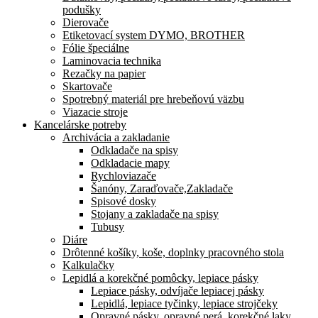
podušky
Dierovače
Etiketovací system DYMO, BROTHER
Fólie špeciálne
Laminovacia technika
Rezačky na papier
Skartovače
Spotrebný materiál pre hrebeňovú väzbu
Viazacie stroje
Kancelárske potreby
Archivácia a zakladanie
Odkladače na spisy
Odkladacie mapy
Rychloviazače
Šanóny, Zaraďovače,Zakladače
Spisové dosky
Stojany a zakladače na spisy
Tubusy
Diáre
Drôtenné košíky, koše, doplnky pracovného stola
Kalkulačky
Lepidlá a korekčné pomôcky, lepiace pásky
Lepiace pásky, odvíjače lepiacej pásky
Lepidlá, lepiace tyčinky, lepiace strojčeky
Opravné pásky, opravné perá, korekčné laky