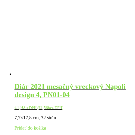
Diár 2021 mesačný vreckový Napoli
design 4, PN01-04
€
1,92
s DPH (
€
1,56
bez DPH)
7,7×17,8 cm, 32 strán
Pridať do košíka