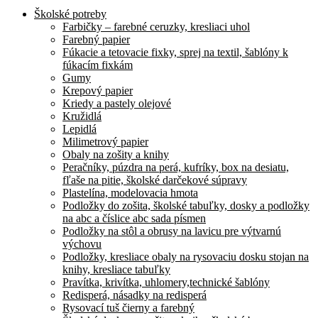
Školské potreby
Farbičky – farebné ceruzky, kresliaci uhol
Farebný papier
Fúkacie a tetovacie fixky, sprej na textil, šablóny k
fúkacím fixkám
Gumy
Krepový papier
Kriedy a pastely olejové
Kružidlá
Lepidlá
Milimetrový papier
Obaly na zošity a knihy
Peračníky, púzdra na perá, kufríky, box na desiatu,
fľaše na pitie, školské darčekové súpravy
Plastelína, modelovacia hmota
Podložky do zošita, školské tabuľky, dosky a podložky
na abc a číslice abc sada písmen
Podložky na stôl a obrusy na lavicu pre výtvarnú
výchovu
Podložky, kresliace obaly na rysovaciu dosku stojan na
knihy, kresliace tabuľky
Pravítka, krivítka, uhlomery,technické šablóny
Redisperá, násadky na redisperá
Rysovací tuš čierny a farebný