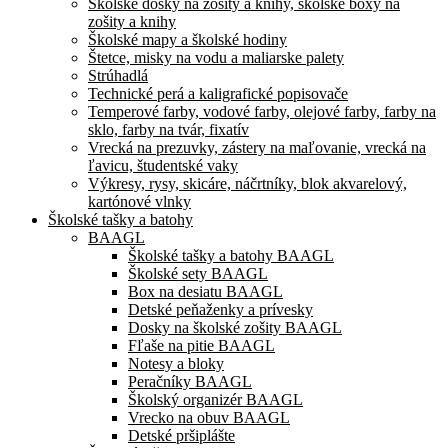
Školské dosky na zošity a knihy, školské boxy na
zošity a knihy
Školské mapy a školské hodiny
Štetce, misky na vodu a maliarske palety
Strúhadlá
Technické perá a kaligrafické popisovače
Temperové farby, vodové farby, olejové farby, farby na
sklo, farby na tvár, fixatív
Vrecká na prezuvky, zástery na maľovanie, vrecká na
ľavicu, študentské vaky
Výkresy, rysy, skicáre, náčrtníky, blok akvarelový,
kartónové vlnky
Školské tašky a batohy
BAAGL
Školské tašky a batohy BAAGL
Školské sety BAAGL
Box na desiatu BAAGL
Detské peňaženky a prívesky
Dosky na školské zošity BAAGL
Fľaše na pitie BAAGL
Notesy a bloky
Peračníky BAAGL
Školský organizér BAAGL
Vrecko na obuv BAAGL
Detské pršiplášte