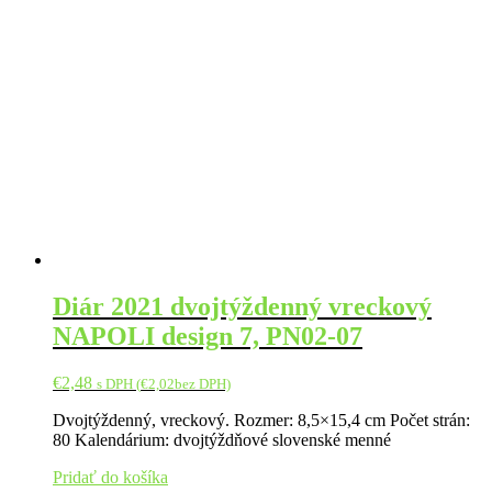
Diár 2021 dvojtýždenný vreckový
NAPOLI design 7, PN02-07
€
2,48
s DPH (
€
2,02
bez DPH)
Dvojtýždenný, vreckový. Rozmer: 8,5×15,4 cm Počet strán:
80 Kalendárium: dvojtýždňové slovenské menné
Pridať do košíka