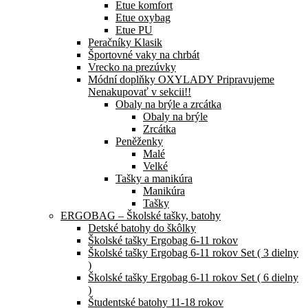
Etue komfort
Etue oxybag
Etue PU
Peračníky Klasik
Športovné vaky na chrbát
Vrecko na prezúvky
Módní doplňky OXYLADY Pripravujeme
Nenakupovať v sekcii!!
Obaly na brýle a zrcátka
Obaly na brýle
Zrcátka
Peněženky
Malé
Velké
Tašky a manikúra
Manikúra
Tašky
ERGOBAG – Školské tašky, batohy
Detské batohy do škôlky
Školské tašky Ergobag 6-11 rokov
Školské tašky Ergobag 6-11 rokov Set ( 3 dielny
)
Školské tašky Ergobag 6-11 rokov Set ( 6 dielny
)
Študentské batohy 11-18 rokov