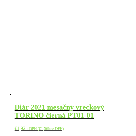
Diár 2021 mesačný vreckový
TORINO čierná PT01-01
€
1,92
s DPH (
€
1,56
bez DPH)