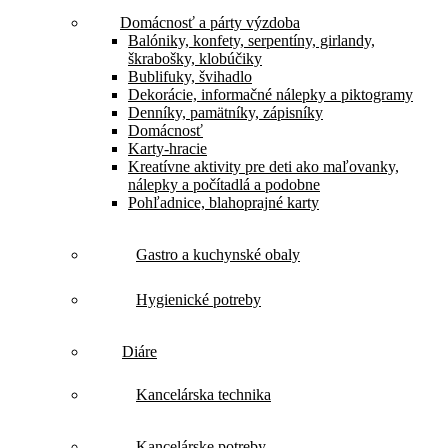
Domácnosť a párty výzdoba
Balóniky, konfety, serpentíny, girlandy,
škrabošky, klobúčiky
Bublifuky, švihadlo
Dekorácie, informačné nálepky a piktogramy
Denníky, pamätníky, zápisníky
Domácnosť
Karty-hracie
Kreatívne aktivity pre deti ako maľovanky,
nálepky a počítadlá a podobne
Pohľadnice, blahoprajné karty
Gastro a kuchynské obaly
Hygienické potreby
Diáre
Kancelárska technika
Kancelárske potreby