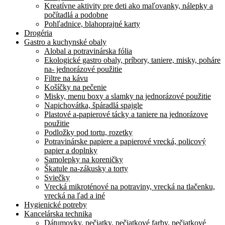
Kreatívne aktivity pre deti ako maľovanky, nálepky a
počítadlá a podobne
Pohľadnice, blahoprajné karty
Drogéria
Gastro a kuchynské obaly
Alobal a potravinárska fólia
Ekologické gastro obaly, príbory, taniere, misky, poháre
na- jednorázové použitie
Filtre na kávu
Košíčky na pečenie
Misky, menu boxy a slamky na jednorázové použitie
Napichovátka, špáradlá spajgle
Plastové a-papierové tácky a taniere na jednorázove
použitie
Podložky pod tortu, rozetky
Potravinárske papiere a papierové vrecká, policový
papier a doplnky
Samolepky na koreničky
Škatule na-zákusky a torty
Sviečky
Vrecká mikroténové na potraviny, vrecká na tlačenku,
vrecká na ľad a iné
Hygienické potreby
Kancelárska technika
Dátumovky, pečiatky, pečiatkové farby, pečiatkové