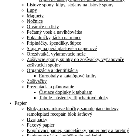
Listové spony, klipy, stojany na listové spony
Lupy
Magnety
Nožnice
Otvárače na listy
Pečatný vosk a navlhčovátka
Pokladničky, tácka na mince
Pripináčky, špendlíky, štipce
Stojany na perá plastové a papierové
Orezávatká, vylamovacie nože
Zošívacie spony, spinky do zošívačky, vyťahovače
zošívacích spojov
Organizácia a identifikácia
Euroobaly a katalógové knihy
Zošívačky
Prezentácia a plánovanie
Čistiace doplnky k tabuliam
Tabule, nástenky, flipchartové bloky
Papier
Bloky-poznamkove bločky, samolepiace indexy,
samolepiaci receptár, blok šatňový
Dvojhárky
Faxový papier
Kopírovací papier, kancelársky papier biely a farebný
Papierové pásky, kotúčiky do pokladní