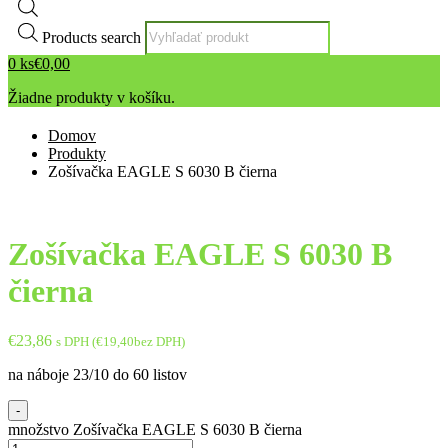
Products search
0
ks
€
0,00
Žiadne produkty v košíku.
Domov
Produkty
Zošívačka EAGLE S 6030 B čierna
Zošívačka EAGLE S 6030 B
čierna
€
23,86
s DPH (
€
19,40
bez DPH)
na náboje 23/10 do 60 listov
-
množstvo Zošívačka EAGLE S 6030 B čierna