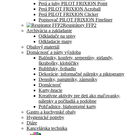
Perá a tuhy PILOT FRIXION Point
Perá PILOT FRIXION Acroball
Perá PILOT FRIXION Clicker
Popisovač PILOT FRIXION Fineliner
Respirátory FFP2
Archivácia a zakladanie
Odkladače na spisy
Odkladacie mapy
Obalový materiál
Domácnosť a párty výzdoba
Balóniky, konfety, serpentíny, girlandy,
škrabošky, klobúčiky
Bublifuky, švihadlo
Dekorácie, informačné nálepky a piktogramy
Denníky, pamätníky, zápisníky
Domácnosť
Karty-hracie
Kreatívne aktivity pre deti ako maľovanky,
nálepky a počítadlá a podobne
Pohľadnice, blahoprajné karty
Gastro a kuchynské obaly
Hygienické potreby
Diáre
Kancelárska technika