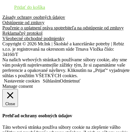
Pridať do košíka
Zásady ochrany osobných údajov
Odstúpenie od zmluvy
Poučenie o uplatnení práva spotrebiteľa na odstúpenie od zmluvy
Reklamačný protokol
Všeobecné obchodné podmienky
Copyright © 2026 Mr.Ink | Školské a kancelárske potreby | Rebiz
s.r.o. je registrovaná na okresnom súde Trnava Vložka číslo:
34160/T
Na našich webových stránkach používame súbory cookie, aby sme
vám poskytli najrelevantnejšie zážitky tým, že si zapamätáme vaše
preferencie a opakované návštevy. Kliknutím na „Prijať“ vyjadrujete
súhlas s použitím VŠETKÝCH cookies.
Nastavenie cookies
Súhlasím
Odmietnuť
Manage consent
Close
Prehľad ochrany osobných údajov
Táto webová stránka používa súbory cookie na zlepšenie vášho