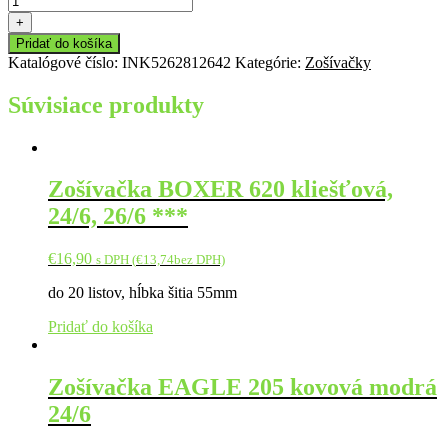
+
Pridať do košíka
Katalógové číslo:
INK5262812642
Kategórie:
Zošívačky
Súvisiace produkty
Zošívačka BOXER 620 kliešťová,
24/6, 26/6 ***
€
16,90
s DPH (
€
13,74
bez DPH)
do 20 listov, hĺbka šitia 55mm
Pridať do košíka
Zošívačka EAGLE 205 kovová modrá
24/6