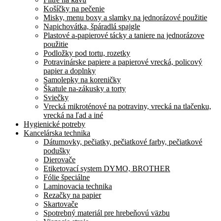
Košíčky na pečenie
Misky, menu boxy a slamky na jednorázové použitie
Napichovátka, špáradlá spajgle
Plastové a-papierové tácky a taniere na jednorázove
použitie
Podložky pod tortu, rozetky
Potravinárske papiere a papierové vrecká, policový
papier a doplnky
Samolepky na koreničky
Škatule na-zákusky a torty
Sviečky
Vrecká mikroténové na potraviny, vrecká na tlačenku,
vrecká na ľad a iné
Hygienické potreby
Kancelárska technika
Dátumovky, pečiatky, pečiatkové farby, pečiatkové
podušky
Dierovače
Etiketovací system DYMO, BROTHER
Fólie špeciálne
Laminovacia technika
Rezačky na papier
Skartovače
Spotrebný materiál pre hrebeňovú väzbu