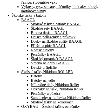
ľavicu, študentské vaky
Výkresy, rysy, skicáre, náčrtníky, blok akvarelový,
kartónové vlnky
Školské tašky a batohy
BAAGL
Školské tašky a batohy BAAGL
Školské sety BAAGL
Box na desiatu BAAGL
Detské peňaženky a prívesky
Dosky na školské zošity BAAGL
Fľaše na pitie BAAGL
Notesy a bloky
Peračníky BAAGL
Školský organizér BAAGL
Vrecko na obuv BAAGL
Detské pršiplášte
Školské tašky Nikidom ROLLER
Batohy
Batohy na jedlo
Náhradné diely Nikidom Roller
Odznaky na tašky Nikidom Roller
Peračníky a púzdra
Samolepky na kolieska Nikidom Roller
Školské tašky na kolieskach
OXYBAG – Školské tašky, peračníky