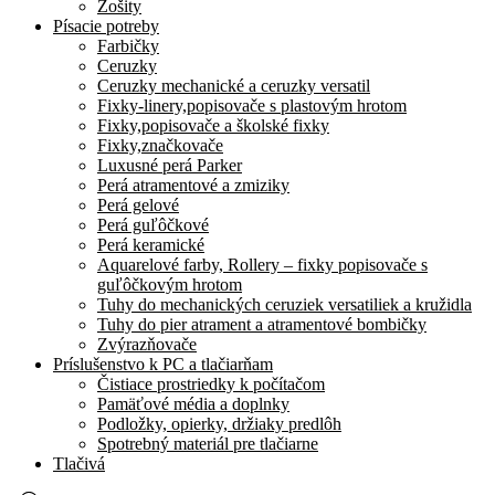
Zošity
Písacie potreby
Farbičky
Ceruzky
Ceruzky mechanické a ceruzky versatil
Fixky-linery,popisovače s plastovým hrotom
Fixky,popisovače a školské fixky
Fixky,značkovače
Luxusné perá Parker
Perá atramentové a zmiziky
Perá gelové
Perá guľôčkové
Perá keramické
Aquarelové farby, Rollery – fixky popisovače s
guľôčkovým hrotom
Tuhy do mechanických ceruziek versatiliek a kružidla
Tuhy do pier atrament a atramentové bombičky
Zvýrazňovače
Príslušenstvo k PC a tlačiarňam
Čistiace prostriedky k počítačom
Pamäťové média a doplnky
Podložky, opierky, držiaky predlôh
Spotrebný materiál pre tlačiarne
Tlačivá