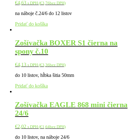
€
4,63
s DPH (
€
3,76
bez DPH)
na náboje č.24/6 do 12 listov
Pridať do košíka
Zošívačka BOXER S1 čierna na
spony č.10
€
4,13
s DPH (
€
3,36
bez DPH)
do 10 listov, hĺbka šitia 50mm
Pridať do košíka
Zošívačka EAGLE 868 mini čierna
24/6
€
2,02
s DPH (
€
1,64
bez DPH)
do 10 listov, na náboje 24/6