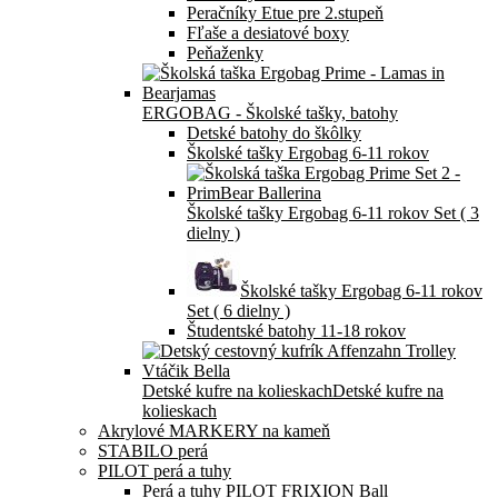
Peračníky Etue pre 2.stupeň
Fľaše a desiatové boxy
Peňaženky
ERGOBAG - Školské tašky, batohy
Detské batohy do škôlky
Školské tašky Ergobag 6-11 rokov
Školské tašky Ergobag 6-11 rokov Set ( 3
dielny )
Školské tašky Ergobag 6-11 rokov
Set ( 6 dielny )
Študentské batohy 11-18 rokov
Detské kufre na kolieskach
Detské kufre na
kolieskach
Akrylové MARKERY na kameň
STABILO perá
PILOT perá a tuhy
Perá a tuhy PILOT FRIXION Ball