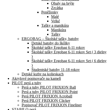
Obaly na brýle
Zrcátka
Peněženky
Malé
Velké
Tašky a manikúra
Manikúra
Tašky
ERGOBAG – Školské tašky, batohy
Detské batohy do škôlky
Školské tašky Ergobag 6-11 rokov
Školské tašky Ergobag 6-11 rokov Set ( 3 dielny
)
Školské tašky Ergobag 6-11 rokov Set ( 6 dielny
)
Študentské batohy 11-18 rokov
Detské kufre na kolieskach
Akrylové popisovače na kameň
PILOT perá a tuhy
Perá a tuhy PILOT FRIXION Ball
Perá a tuhy PILOT FRIXION Point
Perá PILOT FRIXION Acroball
Perá PILOT FRIXION Clicker
Popisovač PILOT FRIXION Fineliner
STABILO perá