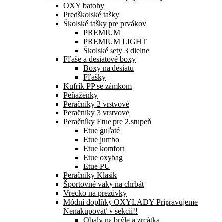
OXY batohy
Predškolské tašky
Školské tašky pre prvákov
PREMIUM
PREMIUM LIGHT
Školské sety 3 dielne
Fľaše a desiatové boxy
Boxy na desiatu
Fľašky
Kufrík PP se zámkom
Peňaženky
Peračníky 2 vrstvové
Peračníky 3 vrstvové
Peračníky Etue pre 2.stupeň
Etue guľaté
Etue jumbo
Etue komfort
Etue oxybag
Etue PU
Peračníky Klasik
Športovné vaky na chrbát
Vrecko na prezúvky
Módní doplňky OXYLADY Pripravujeme
Nenakupovať v sekcii!!
Obaly na brýle a zrcátka