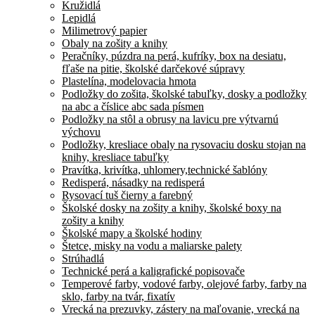
Kružidlá
Lepidlá
Milimetrový papier
Obaly na zošity a knihy
Peračníky, púzdra na perá, kufríky, box na desiatu,
fľaše na pitie, školské darčekové súpravy
Plastelína, modelovacia hmota
Podložky do zošita, školské tabuľky, dosky a podložky
na abc a číslice abc sada písmen
Podložky na stôl a obrusy na lavicu pre výtvarnú
výchovu
Podložky, kresliace obaly na rysovaciu dosku stojan na
knihy, kresliace tabuľky
Pravítka, krivítka, uhlomery,technické šablóny
Redisperá, násadky na redisperá
Rysovací tuš čierny a farebný
Školské dosky na zošity a knihy, školské boxy na
zošity a knihy
Školské mapy a školské hodiny
Štetce, misky na vodu a maliarske palety
Strúhadlá
Technické perá a kaligrafické popisovače
Temperové farby, vodové farby, olejové farby, farby na
sklo, farby na tvár, fixatív
Vrecká na prezuvky, zástery na maľovanie, vrecká na