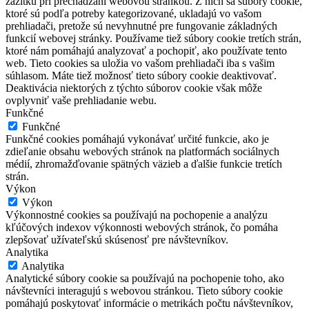
zážitku pri prechádzaní webovou stránkou. Z nich sa súbory cookie,
ktoré sú podľa potreby kategorizované, ukladajú vo vašom
prehliadači, pretože sú nevyhnutné pre fungovanie základných
funkcií webovej stránky. Používame tiež súbory cookie tretích strán,
ktoré nám pomáhajú analyzovať a pochopiť, ako používate tento
web. Tieto cookies sa uložia vo vašom prehliadači iba s vašim
súhlasom. Máte tiež možnosť tieto súbory cookie deaktivovať.
Deaktivácia niektorých z týchto súborov cookie však môže
ovplyvniť vaše prehliadanie webu.
Funkčné
Funkčné
Funkčné cookies pomáhajú vykonávať určité funkcie, ako je
zdieľanie obsahu webových stránok na platformách sociálnych
médií, zhromažďovanie spätných väzieb a ďalšie funkcie tretích
strán.
Výkon
Výkon
Výkonnostné cookies sa používajú na pochopenie a analýzu
kľúčových indexov výkonnosti webových stránok, čo pomáha
zlepšovať užívateľskú skúsenosť pre návštevníkov.
Analytika
Analytika
Analytické súbory cookie sa používajú na pochopenie toho, ako
návštevníci interagujú s webovou stránkou. Tieto súbory cookie
pomáhajú poskytovať informácie o metrikách počtu návštevníkov,