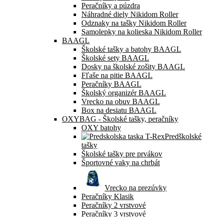
Peračníky a púzdra
Náhradné diely Nikidom Roller
Odznaky na tašky Nikidom Roller
Samolepky na kolieska Nikidom Roller
BAAGL
Školské tašky a batohy BAAGL
Školské sety BAAGL
Dosky na školské zošity BAAGL
Fľaše na pitie BAAGL
Peračníky BAAGL
Školský organizér BAAGL
Vrecko na obuv BAAGL
Box na desiatu BAAGL
OXYBAG - Školské tašky, peračníky
OXY batohy
Predškolské
tašky
Školské tašky pre prvákov
Športovné vaky na chrbát
Vrecko na prezúvky
Peračníky Klasik
Peračníky 2 vrstvové
Peračníky 3 vrstvové