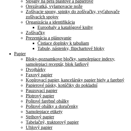
Stojany na perá plastové a papierové
Orezávatká, vylamovacie nože
Zošívacie spony, spinky do zošívačky, vyťahovače
zošívacích spojov
Organizácia a identifikácia
Euroobaly a katalógové knihy
Zošívačky
Prezentácia a plánovanie
Čistiace doplnky k tabuliam
Tabule, nástenky, flipchartové bloky
Papier
Bloky-poznamkove bločky, samolepiace indexy,
samolepiaci receptár, blok šatňový
Dvojhárky
Faxový papier
Kopírovací papier, kancelársky papier biely a farebný
Papierové pásky, kotúčiky do pokladní
Pauzovací papier
Plotrový papier
Poštové farebné obálky
Poštové obálky a doručenky
Samolepiace etikety
Strihový papier
Tabelačný, traktorový papier
Uhlový papier