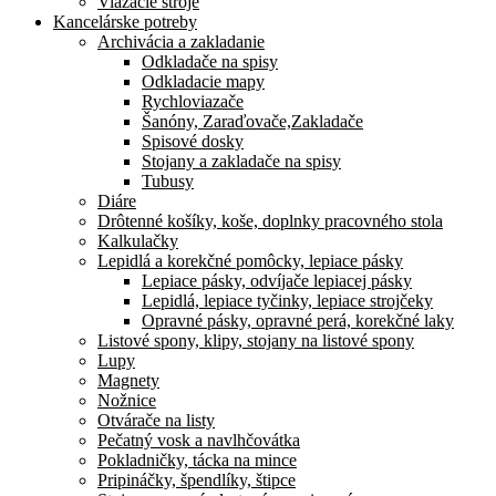
Viazacie stroje
Kancelárske potreby
Archivácia a zakladanie
Odkladače na spisy
Odkladacie mapy
Rychloviazače
Šanóny, Zaraďovače,Zakladače
Spisové dosky
Stojany a zakladače na spisy
Tubusy
Diáre
Drôtenné košíky, koše, doplnky pracovného stola
Kalkulačky
Lepidlá a korekčné pomôcky, lepiace pásky
Lepiace pásky, odvíjače lepiacej pásky
Lepidlá, lepiace tyčinky, lepiace strojčeky
Opravné pásky, opravné perá, korekčné laky
Listové spony, klipy, stojany na listové spony
Lupy
Magnety
Nožnice
Otvárače na listy
Pečatný vosk a navlhčovátka
Pokladničky, tácka na mince
Pripináčky, špendlíky, štipce