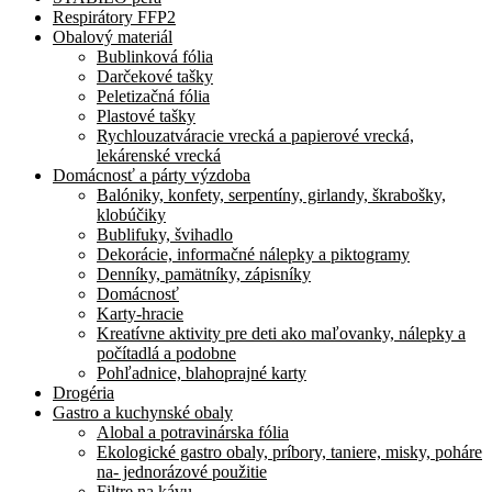
Respirátory FFP2
Obalový materiál
Bublinková fólia
Darčekové tašky
Peletizačná fólia
Plastové tašky
Rychlouzatváracie vrecká a papierové vrecká,
lekárenské vrecká
Domácnosť a párty výzdoba
Balóniky, konfety, serpentíny, girlandy, škrabošky,
klobúčiky
Bublifuky, švihadlo
Dekorácie, informačné nálepky a piktogramy
Denníky, pamätníky, zápisníky
Domácnosť
Karty-hracie
Kreatívne aktivity pre deti ako maľovanky, nálepky a
počítadlá a podobne
Pohľadnice, blahoprajné karty
Drogéria
Gastro a kuchynské obaly
Alobal a potravinárska fólia
Ekologické gastro obaly, príbory, taniere, misky, poháre
na- jednorázové použitie
Filtre na kávu