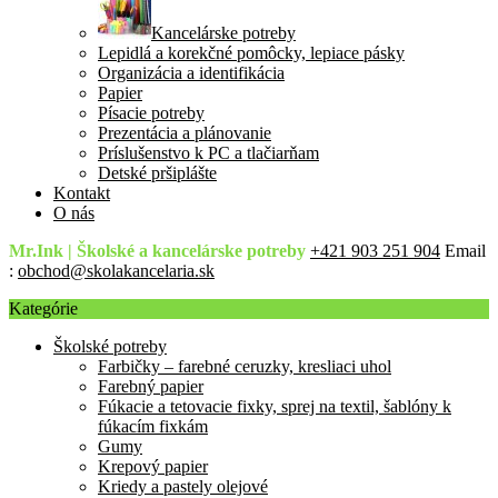
Kancelárske potreby
Lepidlá a korekčné pomôcky, lepiace pásky
Organizácia a identifikácia
Papier
Písacie potreby
Prezentácia a plánovanie
Príslušenstvo k PC a tlačiarňam
Detské pršiplášte
Kontakt
O nás
Mr.Ink | Školské a kancelárske potreby
+421 903 251 904
Email
:
obchod@skolakancelaria.sk
Kategórie
Školské potreby
Farbičky – farebné ceruzky, kresliaci uhol
Farebný papier
Fúkacie a tetovacie fixky, sprej na textil, šablóny k
fúkacím fixkám
Gumy
Krepový papier
Kriedy a pastely olejové